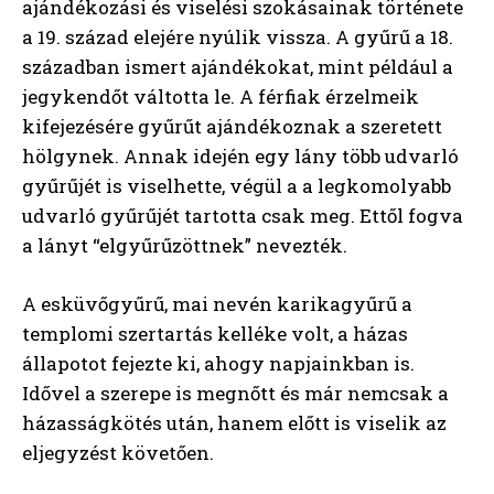
ajándékozási és viselési szokásainak története
a 19. század elejére nyúlik vissza. A gyűrű a 18.
században ismert ajándékokat, mint például a
jegykendőt váltotta le. A férfiak érzelmeik
kifejezésére gyűrűt ajándékoznak a szeretett
hölgynek. Annak idején egy lány több udvarló
gyűrűjét is viselhette, végül a a legkomolyabb
udvarló gyűrűjét tartotta csak meg. Ettől fogva
a lányt “elgyűrűzöttnek” nevezték.
A esküvőgyűrű, mai nevén karikagyűrű a
templomi szertartás kelléke volt, a házas
állapotot fejezte ki, ahogy napjainkban is.
Idővel a szerepe is megnőtt és már nemcsak a
házasságkötés után, hanem előtt is viselik az
eljegyzést követően.