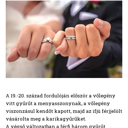
A 19.-20. század fordulóján először a vőlegény
vitt gyűrűt a menyasszonynak, a vőlegény
viszonzásul kendőt kapott, majd az ifjú férjjelölt
vásárolta meg a karikagyűrűket.
A végső változatban a férfi három gyűrűt