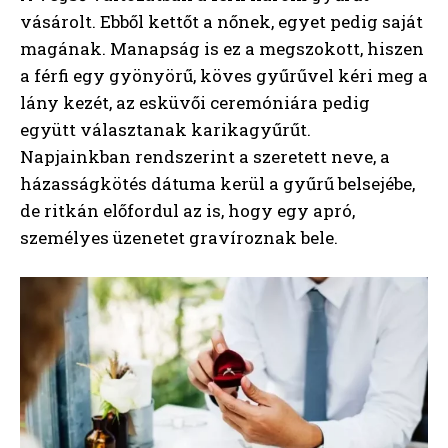
vásárolt. Ebből kettőt a nőnek, egyet pedig saját
magának. Manapság is ez a megszokott, hiszen
a férfi egy gyönyörű, köves gyűrűvel kéri meg a
lány kezét, az esküvői ceremóniára pedig
együtt választanak karikagyűrűt.
Napjainkban rendszerint a szeretett neve, a
házasságkötés dátuma kerül a gyűrű belsejébe,
de ritkán előfordul az is, hogy egy apró,
személyes üzenetet gravíroznak bele.