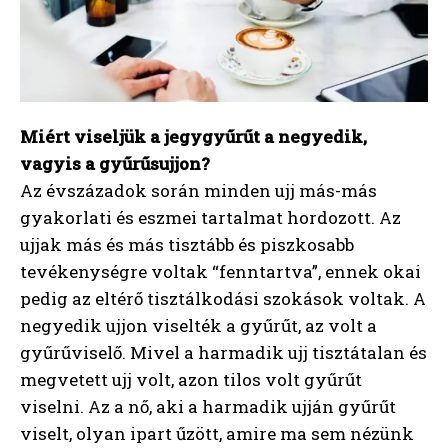
Miért viseljük a jegygyűrűt a negyedik,
vagyis a gyűrűsujjon?
Az évszázadok során minden ujj más-más
gyakorlati és eszmei tartalmat hordozott. Az
ujjak más és más tisztább és piszkosabb
tevékenységre voltak “fenntartva”, ennek okai
pedig az eltérő tisztálkodási szokások voltak. A
negyedik ujjon viselték a gyűrűt, az volt a
gyűrűviselő. Mivel a harmadik ujj tisztátalan és
megvetett ujj volt, azon tilos volt gyűrűt
viselni. Az a nő, aki a harmadik ujján gyűrűt
viselt, olyan ipart űzött, amire ma sem nézünk