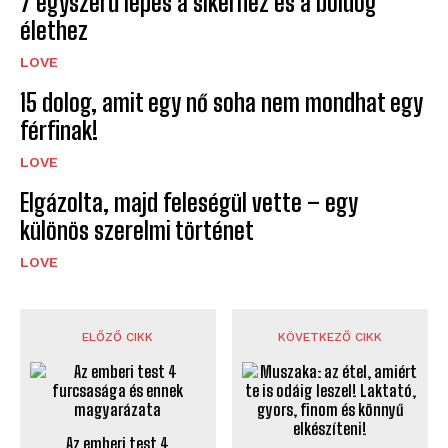
7 egyszerű lépés a sikerhez és a boldog
élethez
LOVE
15 dolog, amit egy nő soha nem mondhat egy
férfinak!
LOVE
Elgázolta, majd feleségül vette – egy
különös szerelmi történet
LOVE
ELŐZŐ CIKK
KÖVETKEZŐ CIKK
Az emberi test 4