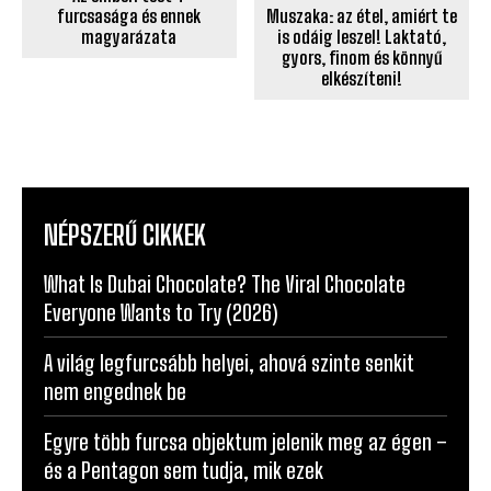
furcsasága és ennek
Muszaka: az étel, amiért te
magyarázata
is odáig leszel! Laktató,
gyors, finom és könnyű
elkészíteni!
NÉPSZERŰ CIKKEK
What Is Dubai Chocolate? The Viral Chocolate
Everyone Wants to Try (2026)
A világ legfurcsább helyei, ahová szinte senkit
nem engednek be
Egyre több furcsa objektum jelenik meg az égen –
és a Pentagon sem tudja, mik ezek