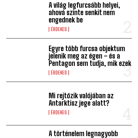
A világ legfurcsább helyei,
ahová szinte senkit nem
engednek be
ÉRDEKES
Egyre több furcsa objektum
jelenik meg az égen – és a
Pentagon sem tudja, mik ezek
ÉRDEKES
Mi rejtőzik valójában az
Antarktisz jege alatt?
ÉRDEKES
A történelem legnagyobb