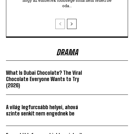
hogy az emberek többsége soha nem teheti be
oda...
DRAMA
What Is Dubai Chocolate? The Viral
Chocolate Everyone Wants to Try
(2026)
A világ legfurcsább helyei, ahová
szinte senkit nem engednek be