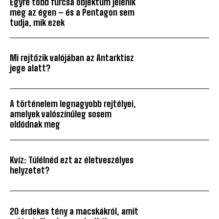
Egyre több furcsa objektum jelenik
meg az égen – és a Pentagon sem
tudja, mik ezek
Mi rejtőzik valójában az Antarktisz
jege alatt?
A történelem legnagyobb rejtélyei,
amelyek valószínűleg sosem
oldódnak meg
Kvíz: Túlélnéd ezt az életveszélyes
helyzetet?
20 érdekes tény a macskákról, amit