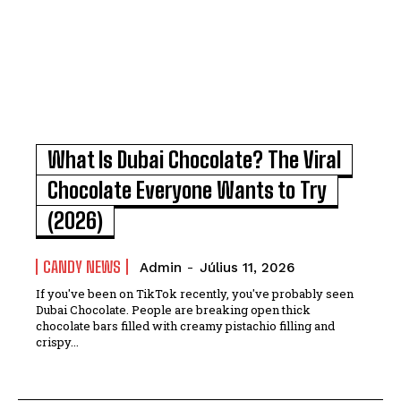
What Is Dubai Chocolate? The Viral
Chocolate Everyone Wants to Try
(2026)
CANDY NEWS
Admin
-
Július 11, 2026
If you've been on TikTok recently, you've probably seen
Dubai Chocolate. People are breaking open thick
chocolate bars filled with creamy pistachio filling and
crispy...