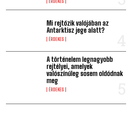
ÉRDEKES
Mi rejtőzik valójában az
Antarktisz jege alatt?
ÉRDEKES
A történelem legnagyobb
rejtélyei, amelyek
valószínűleg sosem oldódnak
meg
ÉRDEKES