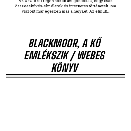
Az UFO-król régen sokan azt gondolták, hogy csak
összeesküvés-elméletek és internetes történetek. Ma
viszont már egészen más a helyzet. Az elmúlt...
BLACKMOOR, A KŐ
EMLÉKSZIK / WEBES
KÖNYV