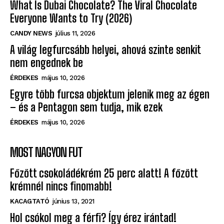
What Is Dubai Chocolate? The Viral Chocolate
Everyone Wants to Try (2026)
CANDY NEWS
július 11, 2026
A világ legfurcsább helyei, ahová szinte senkit
nem engednek be
ÉRDEKES
május 10, 2026
Egyre több furcsa objektum jelenik meg az égen
– és a Pentagon sem tudja, mik ezek
ÉRDEKES
május 10, 2026
MOST NAGYON FUT
Főzött csokoládékrém 25 perc alatt! A főzött
krémnél nincs finomabb!
KACAGTATÓ
június 13, 2021
Hol csókol meg a férfi? Így érez irántad!