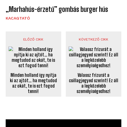
„Marhahús-érzetű” gombás burger hús
KACAGTATÓ
ELŐZŐ CIKK
KÖVETKEZŐ CIKK
Minden holland így nyitja
Válassz frizurát a
ki az ajtót… ha megtudod
csillagjegyed szerint! Ez áll
az okát, te is ezt fogod
a legközelebb
tenni!
személyiségedhez!