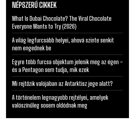
NÉPSZERŰ CIKKEK
What Is Dubai Chocolate? The Viral Chocolate
Everyone Wants to Try (2026)
A világ legfurcsább helyei, ahová szinte senkit
nem engednek be
Egyre több furcsa objektum jelenik meg az égen –
és a Pentagon sem tudja, mik ezek
Mi rejtőzik valójában az Antarktisz jege alatt?
A történelem legnagyobb rejtélyei, amelyek
valószínűleg sosem oldódnak meg