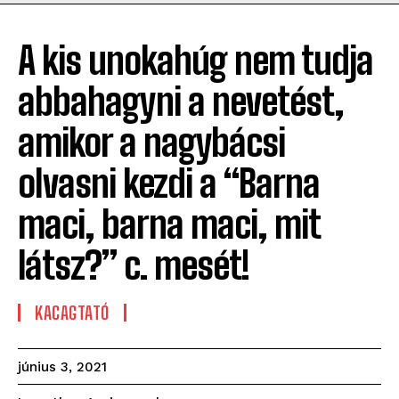
A kis unokahúg nem tudja
abbahagyni a nevetést,
amikor a nagybácsi
olvasni kezdi a “Barna
maci, barna maci, mit
látsz?” c. mesét!
KACAGTATÓ
június 3, 2021