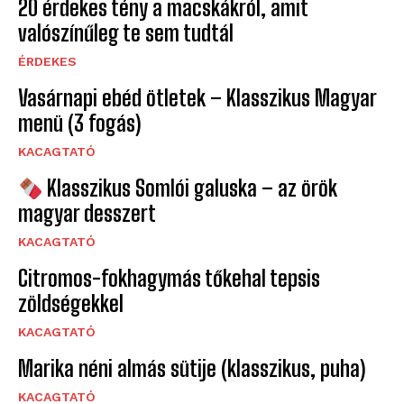
20 érdekes tény a macskákról, amit
valószínűleg te sem tudtál
ÉRDEKES
Vasárnapi ebéd ötletek – Klasszikus Magyar
menü (3 fogás)
KACAGTATÓ
Klasszikus Somlói galuska – az örök
magyar desszert
KACAGTATÓ
Citromos-fokhagymás tőkehal tepsis
zöldségekkel
KACAGTATÓ
Marika néni almás sütije (klasszikus, puha)
KACAGTATÓ