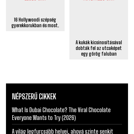
16 Hollywoodi szépség
gyerekkorukban és most.
A kukák kicsinosításával
dobták fel az utcaképet
egy görög faluban
NÉPSZERŰ CIKKEK
What Is Dubai Chocolate? The Viral Chocolate
Everyone Wants to Try (2026)
A világ legfurcsább helyei, ahová szinte senkit
nem engednek be