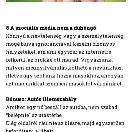
8 A szociális média nem a dühöngő
Könnyű a névtelenség vagy a személytelenség
mögé bújva ignoranciával kezelni bizonyos
helyzeteket, ám ami egyszer az internetre
felkerül, az örökké ott marad. Vigyázzunk,
milyen megnyilvánulás köthető a nevünkhöz,
illetve úgy szóljunk hozzá másokhoz, ahogyan
azt magunkkal szemben másoktól várnánk el!
Bónusz: Autós illemszabály
Amikor egy nő beszáll az autóba, nem szabad
“belépnie” az utastérbe.
Elég oldalról ráülnie az ülésre, majd egyszerűen
befordítani a lábait.