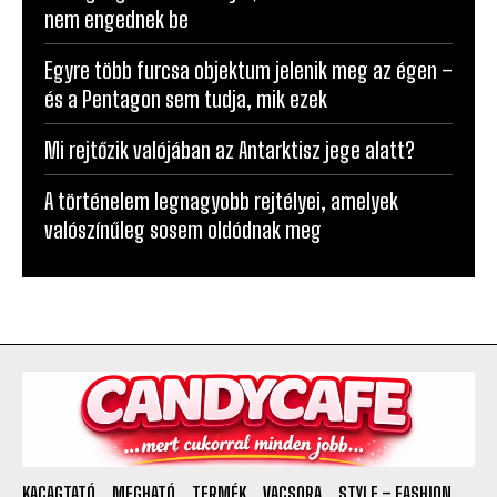
Egyre több furcsa objektum jelenik meg az égen –
és a Pentagon sem tudja, mik ezek
Mi rejtőzik valójában az Antarktisz jege alatt?
A történelem legnagyobb rejtélyei, amelyek
valószínűleg sosem oldódnak meg
KACAGTATÓ
MEGHATÓ
TERMÉK
VACSORA
STYLE – FASHION
LOVE
TERMÉK