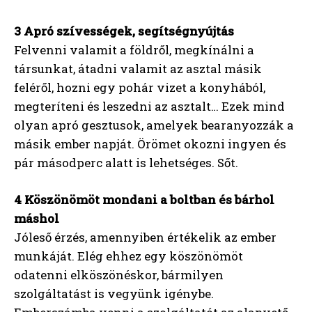
3 Apró szívességek, segítségnyújtás
Felvenni valamit a földről, megkínálni a
társunkat, átadni valamit az asztal másik
feléről, hozni egy pohár vizet a konyhából,
megteríteni és leszedni az asztalt… Ezek mind
olyan apró gesztusok, amelyek bearanyozzák a
másik ember napját. Örömet okozni ingyen és
pár másodperc alatt is lehetséges. Sőt.
4 Köszönömöt mondani a boltban és bárhol
máshol
Jóleső érzés, amennyiben értékelik az ember
munkáját. Elég ehhez egy köszönömöt
odatenni elköszönéskor, bármilyen
szolgáltatást is vegyünk igénybe.