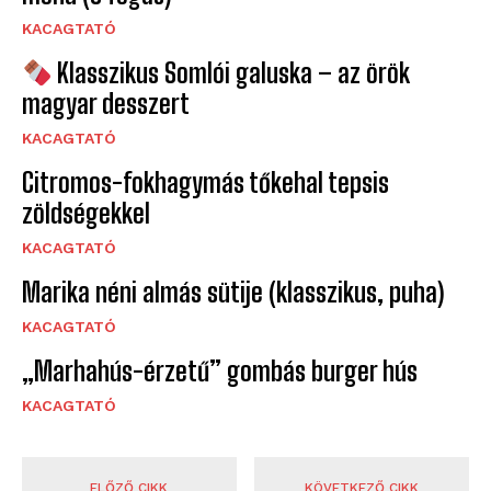
KACAGTATÓ
Klasszikus Somlói galuska – az örök
magyar desszert
KACAGTATÓ
Citromos-fokhagymás tőkehal tepsis
zöldségekkel
KACAGTATÓ
Marika néni almás sütije (klasszikus, puha)
KACAGTATÓ
„Marhahús-érzetű” gombás burger hús
KACAGTATÓ
ELŐZŐ CIKK
KÖVETKEZŐ CIKK