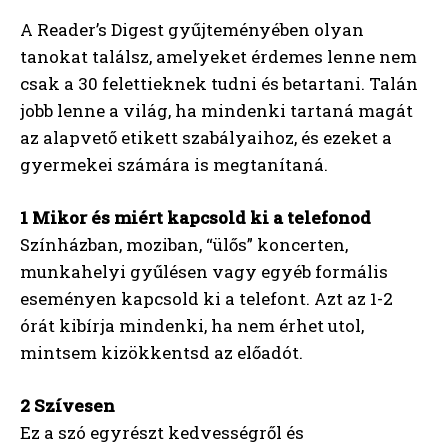
A Reader’s Digest gyűjteményében olyan
tanokat találsz, amelyeket érdemes lenne nem
csak a 30 felettieknek tudni és betartani. Talán
jobb lenne a világ, ha mindenki tartaná magát
az alapvető etikett szabályaihoz, és ezeket a
gyermekei számára is megtanítaná.
1 Mikor és miért kapcsold ki a telefonod
Színházban, moziban, “ülős” koncerten,
munkahelyi gyűlésen vagy egyéb formális
eseményen kapcsold ki a telefont. Azt az 1-2
órát kibírja mindenki, ha nem érhet utol,
mintsem kizökkentsd az előadót.
2 Szívesen
Ez a szó egyrészt kedvességről és