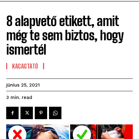
8 alapvető etikett, amit
még te sem biztos, hogy
ismertél
KACAGTATÓ
június 25, 2021
read
3
min.