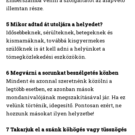
Emberszámba venni a szolgáltatót az alapvető
illemtan része.
5 Mikor adtad át utoljára a helyedet?
Idősebbeknek, sérülteknek, betegeknek és
kismamáknak, továbbá kisgyermekes
szülőknek is át kell adni a helyünket a
tömegközlekedési eszközökön.
6 Megvárni a sorunkat beszélgetés közben
Mindent és azonnal szeretnénk közölni a
legtöbb esetben, ez azonban mások
mondanivalójának megszakításával jár. Ha ez
velünk történik, idegesítő. Pontosan ezért, ne
hozzunk másokat ilyen helyzetbe!
7 Takarjuk el a szánk köhögés vagy tüsszögés