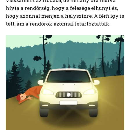
visszament az irodába, de néhány óra múlva
hívta a rendőrség, hogy a felesége elhunyt és,
hogy azonnal menjen a helyszínre. A férfi így is
tett, ám a rendőrök azonnal letartóztatták.