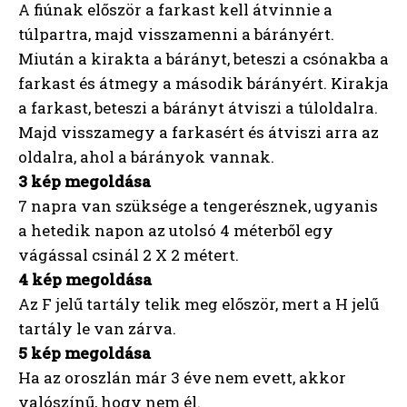
A fiúnak először a farkast kell átvinnie a
túlpartra, majd visszamenni a bárányért.
Miután a kirakta a bárányt, beteszi a csónakba a
farkast és átmegy a második bárányért. Kirakja
a farkast, beteszi a bárányt átviszi a túloldalra.
Majd visszamegy a farkasért és átviszi arra az
oldalra, ahol a bárányok vannak.
3 kép megoldása
7 napra van szüksége a tengerésznek, ugyanis
a hetedik napon az utolsó 4 méterből egy
vágással csinál 2 X 2 métert.
4 kép megoldása
Az F jelű tartály telik meg először, mert a H jelű
tartály le van zárva.
5 kép megoldása
Ha az oroszlán már 3 éve nem evett, akkor
valószínű, hogy nem él.