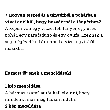
7 Hogyan teszed át a tányérból a pohárba a
vizet anélkül, hogy hozzáérnél a tányérhoz?
A képen van egy vízzel teli tányér, egy üres
pohár, egy parafadugó és egy gyufa. Ezeknek a
segítségével kell áttenned a vizet egyikből a
másikba.
És most jöjjenek a megoldások!
1 kép megoldása
A hármas számú autót kell elvinni, hogy
mindenki más meg tudjon indulni.
2 kép megoldása