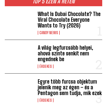
TOP 5 EZEN A HÉTEN
What Is Dubai Chocolate? The
Viral Chocolate Everyone
Wants to Try (2026)
CANDY NEWS
A világ legfurcsább helyei,
ahová szinte senkit nem
engednek be
ÉRDEKES
Egyre több furcsa objektum
jelenik meg az égen – és a
Pentagon sem tudja, mik ezek
ÉRDEKES