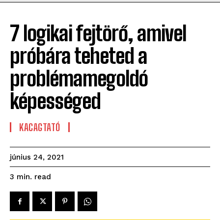
7 logikai fejtörő, amivel
próbára teheted a
problémamegoldó
képességed
KACAGTATÓ
június 24, 2021
read
3
min.