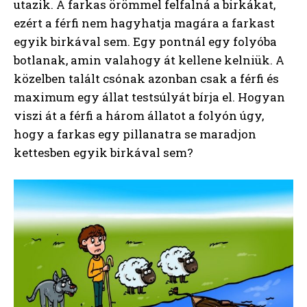
utazik. A farkas örömmel felfalná a birkákat,
ezért a férfi nem hagyhatja magára a farkast
egyik birkával sem. Egy pontnál egy folyóba
botlanak, amin valahogy át kellene kelniük. A
közelben talált csónak azonban csak a férfi és
maximum egy állat testsúlyát bírja el. Hogyan
viszi át a férfi a három állatot a folyón úgy,
hogy a farkas egy pillanatra se maradjon
kettesben egyik birkával sem?