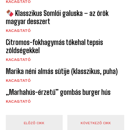
KACAGTATÓ
Klasszikus Somlói galuska – az örök
magyar desszert
KACAGTATÓ
Citromos-fokhagymás tőkehal tepsis
zöldségekkel
KACAGTATÓ
Marika néni almás sütije (klasszikus, puha)
KACAGTATÓ
„Marhahús-érzetű” gombás burger hús
KACAGTATÓ
ELŐZŐ CIKK
KÖVETKEZŐ CIKK