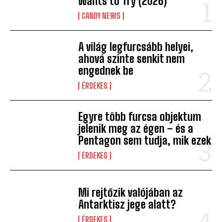
Wants to Try (2026)
CANDY NEWS
A világ legfurcsább helyei,
ahová szinte senkit nem
engednek be
ÉRDEKES
Egyre több furcsa objektum
jelenik meg az égen – és a
Pentagon sem tudja, mik ezek
ÉRDEKES
Mi rejtőzik valójában az
Antarktisz jege alatt?
ÉRDEKES