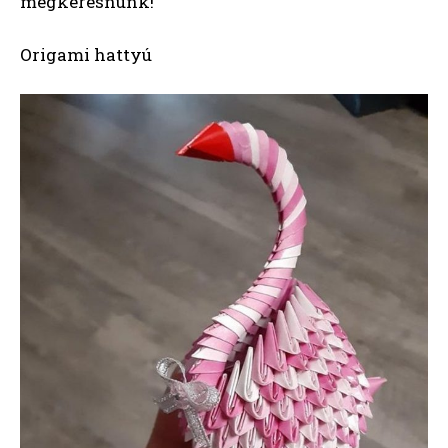
megkeresnünk!
Origami hattyú