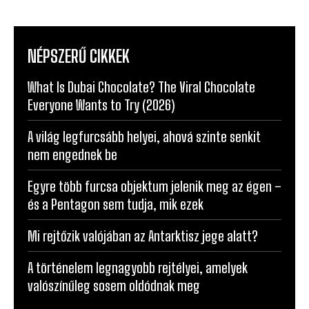
NÉPSZERŰ CIKKEK
What Is Dubai Chocolate? The Viral Chocolate
Everyone Wants to Try (2026)
A világ legfurcsább helyei, ahová szinte senkit
nem engednek be
Egyre több furcsa objektum jelenik meg az égen –
és a Pentagon sem tudja, mik ezek
Mi rejtőzik valójában az Antarktisz jege alatt?
A történelem legnagyobb rejtélyei, amelyek
valószínűleg sosem oldódnak meg