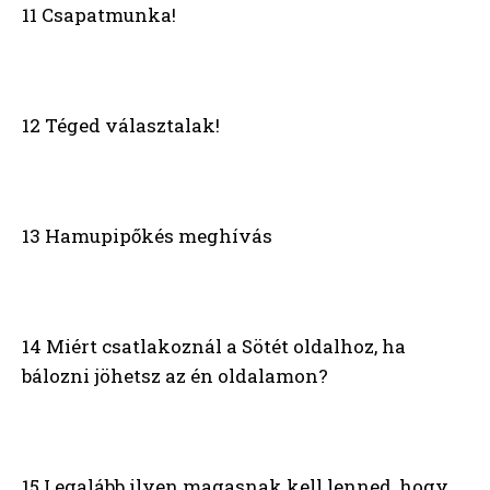
11 Csapatmunka!
12 Téged választalak!
13 Hamupipőkés meghívás
14 Miért csatlakoznál a Sötét oldalhoz, ha
bálozni jöhetsz az én oldalamon?
15 Legalább ilyen magasnak kell lenned, hogy