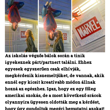
Az iskolás végzős bálok során a tinik
igyekeznek párt/partnert találni. Ehhez
egyesek egyszerűen csak elhívják,
megkérdezik kiszemeltjüket, de vannak, akik
ennél egy kicsit kreatívabb módon állnak
hozzá az egészhez. Igaz, hogy ez egy főleg
amerikai szokás, de a most következő srácok
olyannyira ügyesen oldották meg a kérdést,
hogy úgy gondoltuk megéri bemutatni azokat!