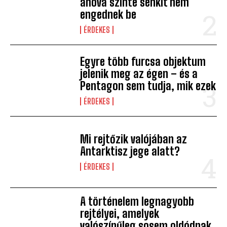
ahová szinte senkit nem
engednek be
ÉRDEKES
Egyre több furcsa objektum
jelenik meg az égen – és a
Pentagon sem tudja, mik ezek
ÉRDEKES
Mi rejtőzik valójában az
Antarktisz jege alatt?
ÉRDEKES
A történelem legnagyobb
rejtélyei, amelyek
valószínűleg sosem oldódnak