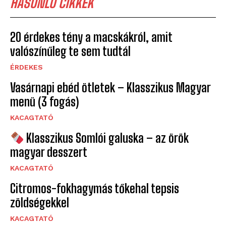
HASONLÓ CIKKEK
20 érdekes tény a macskákról, amit
valószínűleg te sem tudtál
ÉRDEKES
Vasárnapi ebéd ötletek – Klasszikus Magyar
menü (3 fogás)
KACAGTATÓ
Klasszikus Somlói galuska – az örök
magyar desszert
KACAGTATÓ
Citromos-fokhagymás tőkehal tepsis
zöldségekkel
KACAGTATÓ