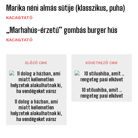
Marika néni almás sütije (klasszikus, puha)
KACAGTATÓ
„Marhahús-érzetű” gombás burger hús
KACAGTATÓ
ELŐZŐ CIKK
KÖVETKEZŐ CIKK
10 stílushiba, amit ..
rengeteg pasi elkövet
11 dolog a házban, ami
miatt kellemetlen
helyzetek alakulhatnak ki,
ha vendégeket vársz