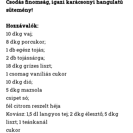
Csodás finomság, igazi karácsonyi hangulatú
sütemény!
Hozzávalók:
10 dkg vaj;
8 dkg porcukor;
1 db egész tojás;
2 db tojássárga;
18 dkg grízes liszt;
1 csomag vaníliás cukor
10 dkg dió;
5 dkg mazsola
csipet só;
fél citrom reszelt héja
Kovász: 1,5 dl langyos tej; 2 dkg élesztő; 5 dkg
liszt; 1 teáskanál
cukor