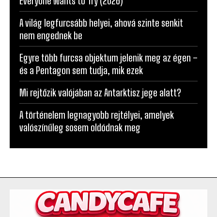
Everyone Wants to Try (2026)
A világ legfurcsább helyei, ahová szinte senkit
nem engednek be
Egyre több furcsa objektum jelenik meg az égen –
és a Pentagon sem tudja, mik ezek
Mi rejtőzik valójában az Antarktisz jege alatt?
A történelem legnagyobb rejtélyei, amelyek
valószínűleg sosem oldódnak meg