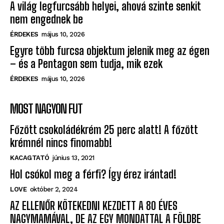
A világ legfurcsább helyei, ahová szinte senkit
nem engednek be
ÉRDEKES
május 10, 2026
Egyre több furcsa objektum jelenik meg az égen
– és a Pentagon sem tudja, mik ezek
ÉRDEKES
május 10, 2026
MOST NAGYON FUT
Főzött csokoládékrém 25 perc alatt! A főzött
krémnél nincs finomabb!
KACAGTATÓ
június 13, 2021
Hol csókol meg a férfi? Így érez irántad!
LOVE
október 2, 2024
AZ ELLENŐR KÖTEKEDNI KEZDETT A 80 ÉVES
NAGYMAMÁVAL, DE AZ EGY MONDATTAL A FÖLDBE