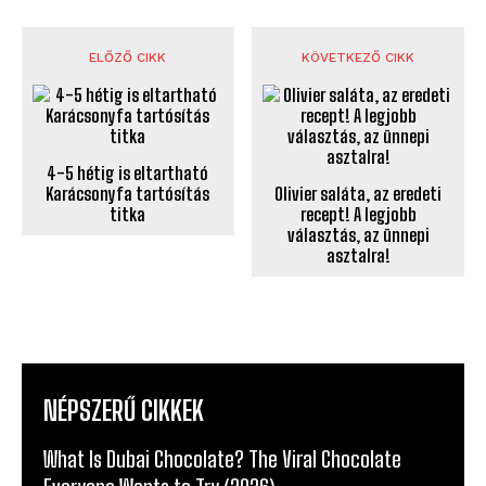
ELŐZŐ CIKK
KÖVETKEZŐ CIKK
4-5 hétig is eltartható
Karácsonyfa tartósítás
Olivier saláta, az eredeti
titka
recept! A legjobb
választás, az ünnepi
asztalra!
NÉPSZERŰ CIKKEK
What Is Dubai Chocolate? The Viral Chocolate