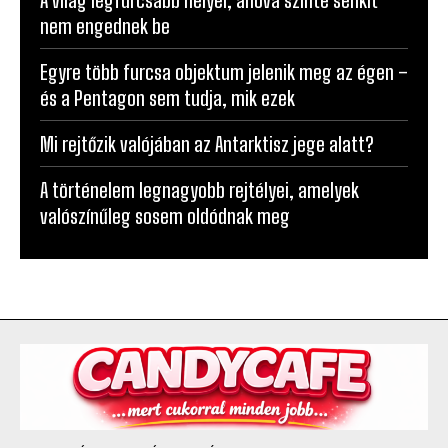
Egyre több furcsa objektum jelenik meg az égen –
és a Pentagon sem tudja, mik ezek
Mi rejtőzik valójában az Antarktisz jege alatt?
A történelem legnagyobb rejtélyei, amelyek
valószínűleg sosem oldódnak meg
KACAGTATÓ
MEGHATÓ
TERMÉK
VACSORA
STYLE – FASHION
LOVE
TERMÉK