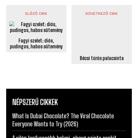
ELŐZŐ CIKK
KÖVETKEZŐ CIKK
Bécsi túrós palacsinta
Fagyi szelet: diós,
pudingos, habos sütemény
NÉPSZERŰ CIKKEK
What Is Dubai Chocolate? The Viral Chocolate
Everyone Wants to Try (2026)
A világ legfurcsább helyei, ahová szinte senkit
nem engednek be