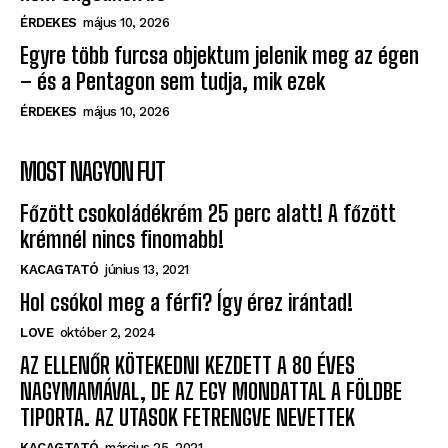
Egyre több furcsa objektum jelenik meg az égen
– és a Pentagon sem tudja, mik ezek
ÉRDEKES
május 10, 2026
MOST NAGYON FUT
Főzött csokoládékrém 25 perc alatt! A főzött
krémnél nincs finomabb!
KACAGTATÓ
június 13, 2021
Hol csókol meg a férfi? Így érez irántad!
LOVE
október 2, 2024
AZ ELLENŐR KÖTEKEDNI KEZDETT A 80 ÉVES
NAGYMAMÁVAL, DE AZ EGY MONDATTAL A FÖLDBE
TIPORTA. AZ UTASOK FETRENGVE NEVETTEK
KACAGTATÓ
március 25, 2021