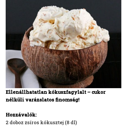
Ellenállhatatlan kókuszfagylalt – cukor
nélküli varázslatos finomság!
Hozzávalók:
2 doboz zsíros kókusztej (8 dl)