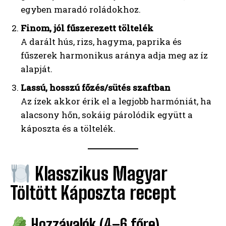
egyben maradó roládokhoz.
Finom, jól fűszerezett töltelék
A darált hús, rizs, hagyma, paprika és
fűszerek harmonikus aránya adja meg az íz
alapját.
Lassú, hosszú főzés/sütés szaftban
Az ízek akkor érik el a legjobb harmóniát, ha
alacsony hőn, sokáig párolódik együtt a
káposzta és a töltelék.
Klasszikus Magyar
Töltött Káposzta recept
Hozzávalók (4–6 főre)