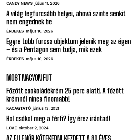
CANDY NEWS
július 11, 2026
A világ legfurcsább helyei, ahová szinte senkit
nem engednek be
ÉRDEKES
május 10, 2026
Egyre több furcsa objektum jelenik meg az égen
– és a Pentagon sem tudja, mik ezek
ÉRDEKES
május 10, 2026
MOST NAGYON FUT
Főzött csokoládékrém 25 perc alatt! A főzött
krémnél nincs finomabb!
KACAGTATÓ
június 13, 2021
Hol csókol meg a férfi? Így érez irántad!
LOVE
október 2, 2024
AZ ELLENŐR KÖTEKEDNI KEZDETT A 80 ÉVES