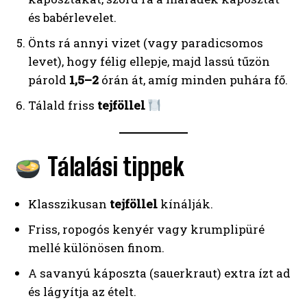
és babérlevelet.
Önts rá annyi vizet (vagy paradicsomos
levet), hogy félig ellepje, majd lassú tűzön
párold
1,5–2
órán át, amíg minden puhára fő.
Tálald friss
tejföllel
Tálalási tippek
Klasszikusan
tejföllel
kínálják.
Friss, ropogós kenyér vagy krumplipüré
mellé különösen finom.
A savanyú káposzta (sauerkraut) extra ízt ad
és lágyítja az ételt.