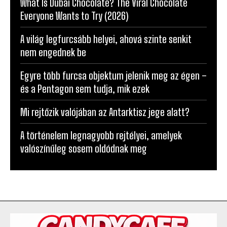
What Is Dubai Chocolate? The Viral Chocolate
Everyone Wants to Try (2026)
A világ legfurcsább helyei, ahová szinte senkit
nem engednek be
Egyre több furcsa objektum jelenik meg az égen –
és a Pentagon sem tudja, mik ezek
Mi rejtőzik valójában az Antarktisz jege alatt?
A történelem legnagyobb rejtélyei, amelyek
valószínűleg sosem oldódnak meg