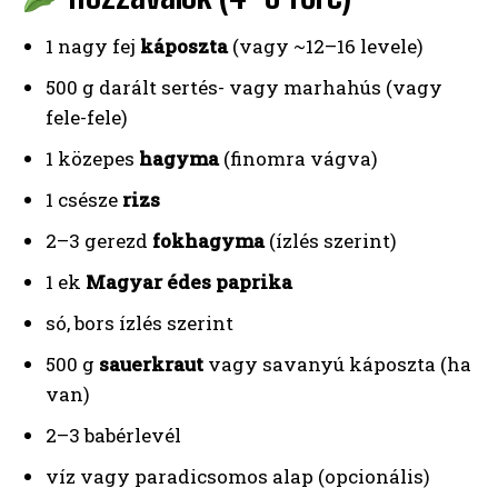
1 nagy fej
káposzta
(vagy ~12–16 levele)
500 g darált sertés- vagy marhahús (vagy
fele-fele)
1 közepes
hagyma
(finomra vágva)
1 csésze
rizs
2–3 gerezd
fokhagyma
(ízlés szerint)
1 ek
Magyar édes paprika
só, bors ízlés szerint
500 g
sauerkraut
vagy savanyú káposzta (ha
van)
2–3 babérlevél
víz vagy paradicsomos alap (opcionális)