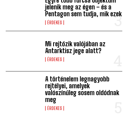
Egyre több furcsa objektum
jelenik meg az égen – és a
Pentagon sem tudja, mik ezek
ÉRDEKES
Mi rejtőzik valójában az
Antarktisz jege alatt?
ÉRDEKES
A történelem legnagyobb
rejtélyei, amelyek
valószínűleg sosem oldódnak
meg
ÉRDEKES