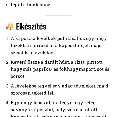
tejföl a tálaláshoz
Elkészítés
A káposzta levélkék puhításához egy nagy
fazékban forrázd át a káposztafejet, majd
szedd le a leveleket.
Keverd össze a darált húst, a rizst, pirított
hagymát, paprika- és fokhagymaport, sót és
borsot.
A levelekbe tegyél egy adag tölteléket, majd
szorosan tekerd fel.
Egy nagy lábas aljára tegyél egy réteg
savanyú káposztát, helyezd rá a töltött
káposztákat, szórd rá a maradék káposztát