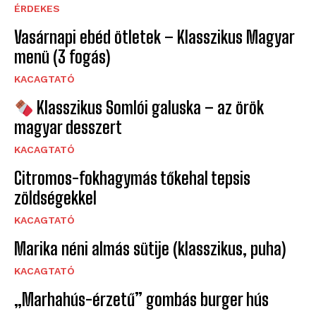
ÉRDEKES
Vasárnapi ebéd ötletek – Klasszikus Magyar
menü (3 fogás)
KACAGTATÓ
Klasszikus Somlói galuska – az örök
magyar desszert
KACAGTATÓ
Citromos-fokhagymás tőkehal tepsis
zöldségekkel
KACAGTATÓ
Marika néni almás sütije (klasszikus, puha)
KACAGTATÓ
„Marhahús-érzetű” gombás burger hús