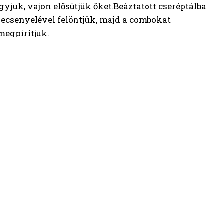
gyjuk, vajon elősütjük őket.Beáztatott cseréptálba
 pecsenyelével felöntjük, majd a combokat
 megpirítjuk.