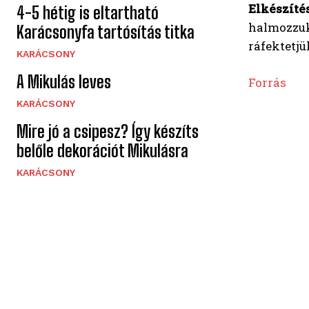
Elkészítés
4-5 hétig is eltartható
halmozzuk 
Karácsonyfa tartósítás titka
ráfektetjü
KARÁCSONY
A Mikulás leves
Forrás
KARÁCSONY
Mire jó a csipesz? Így készíts
belőle dekorációt Mikulásra
KARÁCSONY