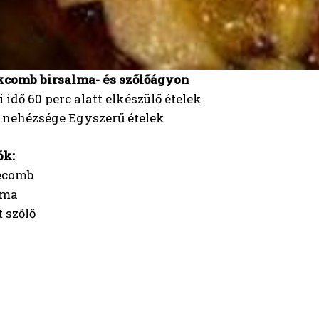
ekcomb birsalma- és szőlőágyon
i idő 60 perc alatt elkészülő ételek
s nehézsége Egyszerű ételek
ók:
kecomb
lma
t szőlő