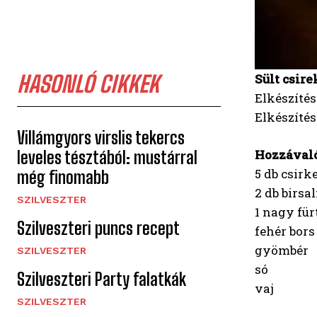
HASONLÓ CIKKEK
Sült csir
Elkészítés
Elkészíté
Villámgyors virslis tekercs
Hozzával
leveles tésztából: mustárral
5 db csir
még finomabb
2 db birsa
SZILVESZTER
1 nagy für
Szilveszteri puncs recept
fehér bors
gyömbér
SZILVESZTER
só
Szilveszteri Party falatkák
vaj
SZILVESZTER