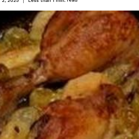
read
Less than 1
min.
 2, 2025