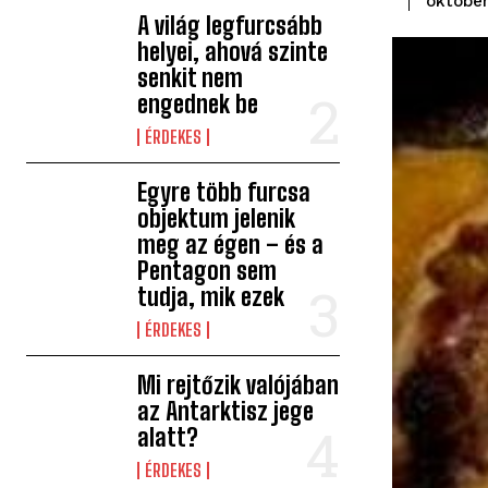
október
A világ legfurcsább
helyei, ahová szinte
senkit nem
engednek be
ÉRDEKES
Egyre több furcsa
objektum jelenik
meg az égen – és a
Pentagon sem
tudja, mik ezek
ÉRDEKES
Mi rejtőzik valójában
az Antarktisz jege
alatt?
ÉRDEKES