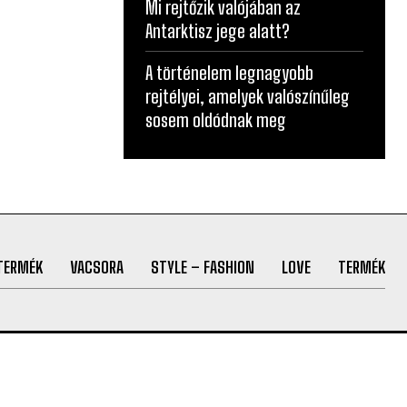
Mi rejtőzik valójában az
Antarktisz jege alatt?
A történelem legnagyobb
rejtélyei, amelyek valószínűleg
sosem oldódnak meg
TERMÉK
VACSORA
STYLE – FASHION
LOVE
TERMÉK