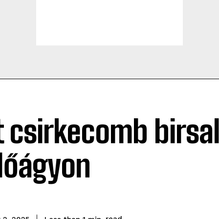
t csirkecomb birsa
lőágyon