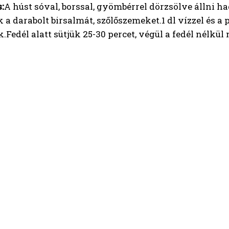
:
A húst sóval, borssal, gyömbérrel dörzsölve állni ha
a darabolt birsalmát, szőlőszemeket.1 dl vízzel és a
k.Fedél alatt sütjük 25-30 percet, végül a fedél nélkül