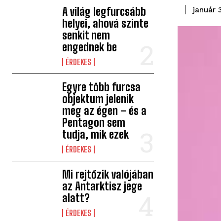
A világ legfurcsább
január 
helyei, ahová szinte
senkit nem
engednek be
ÉRDEKES
Egyre több furcsa
objektum jelenik
meg az égen – és a
Pentagon sem
tudja, mik ezek
ÉRDEKES
Mi rejtőzik valójában
az Antarktisz jege
alatt?
ÉRDEKES