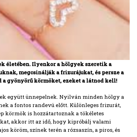
 életében. Ilyenkor a hölgyek szeretik a
nak, megcsinálják a frizurájukat, és persze a
 a gyönyörű körmöket, ezeket a látnod kell!
sek együtt ünnepelnek. Nyilván minden hölgy a
ek a fontos randevú előtt. Különleges frizurát,
ép körmök is hozzátartoznak a tökéletes
t, akkor itt az idő, hogy kipróbálj valami
os köröm, színek terén a rózsaszín, a piros, és