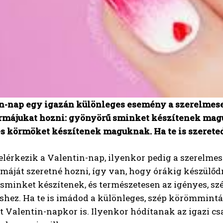
n-nap egy igazán különleges esemény a szerelmesek
ormájukat hozni: gyönyörű sminket készítenek maguk
s körmöket készítenek maguknak. Ha te is szereted
lérkezik a Valentin-nap, ilyenkor pedig a szerelme
rmáját szeretné hozni, így van, hogy órákig készülődn
sminket készítenek, és természetesen az igényes, sz
hez. Ha te is imádod a különleges, szép körömmintáka
 Valentin-napkor is. Ilyenkor hódítanak az igazi csaj