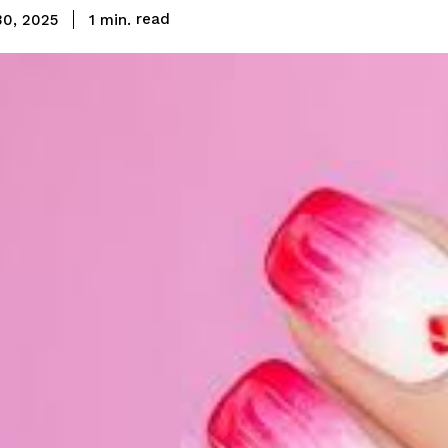
read
1
min.
30, 2025