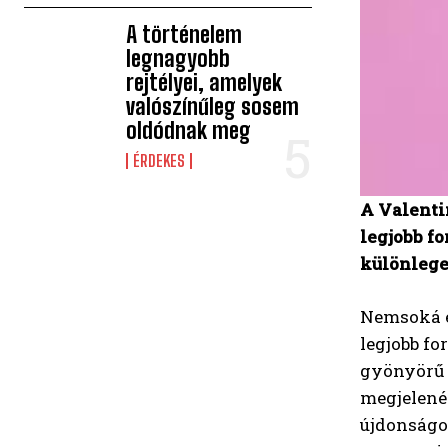
A történelem
legnagyobb
rejtélyei, amelyek
valószínűleg sosem
oldódnak meg
ÉRDEKES
A Valenti
legjobb f
különlege
Nemsoká e
legjobb fo
gyönyörű 
megjelenés
újdonságot