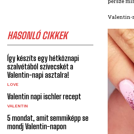
persze min
Valentin-n
HASONLÓ CIKKEK
Így készíts egy hétköznapi
szalvétából szívecskét a
Valentin-napi asztalra!
LOVE
Valentin napi ischler recept
VALENTIN
5 mondat, amit semmiképp se
mondj Valentin-napon