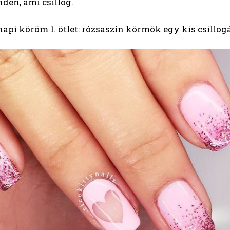
den, ami csillog.
api köröm 1. ötlet: rózsaszín körmök egy kis csillog