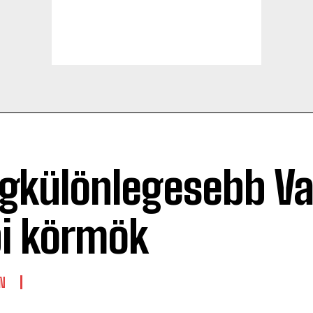
egkülönlegesebb Va
i körmök
N