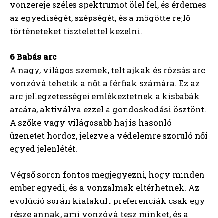
vonzereje széles spektrumot ölel fel, és érdemes
az egyediségét, szépségét, és a mögötte rejlő
történeteket tisztelettel kezelni.
6 Babás arc
A nagy, világos szemek, telt ajkak és rózsás arc
vonzóvá tehetik a nőt a férfiak számára. Ez az
arc jellegzetességei emlékeztetnek a kisbabák
arcára, aktiválva ezzel a gondoskodási ösztönt.
A szőke vagy világosabb haj is hasonló
üzenetet hordoz, jelezve a védelemre szoruló női
egyed jelenlétét.
Végső soron fontos megjegyezni, hogy minden
ember egyedi, és a vonzalmak eltérhetnek. Az
evolúció során kialakult preferenciák csak egy
része annak, ami vonzóvá tesz minket, és a