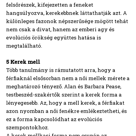
felsőrészek, kifejezetten a feneket
hangsúlyozva, kerekebbnek láttathatják azt. A
különleges fazonok népszerűsége mögött tehát
nem csak a divat, hanem az emberi agy és
evolúciós örökség együttes hatása is
megtalálható.
5 Kerek mell
Több tanulmány is rámutatott arra, hogy a
férfiaknál elsősorban nem a női mellek mérete a
meghatározó tényező. Alan és Barbara Pease,
testbeszéd-szakértők szerint a kerek forma a
lényegesebb. Az, hogy a mell kerek, a férfiakat
azon nyomban a női fenékre emlékeztetheti, és
ez a forma kapcsolódhat az evolúciós
szempontokhoz.
A kerek mellkasi forma nem csupán az