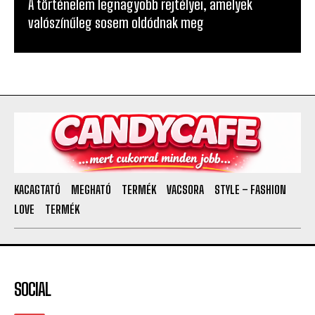
A történelem legnagyobb rejtélyei, amelyek
valószínűleg sosem oldódnak meg
KACAGTATÓ
MEGHATÓ
TERMÉK
VACSORA
STYLE – FASHION
LOVE
TERMÉK
SOCIAL