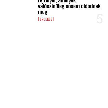
rejtélyei, amelyek
valószínűleg sosem oldódnak
meg
ÉRDEKES