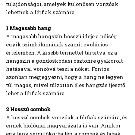
tulajdonságot, amelyek különösen vonzóak
lehetnek a férfiak számára.
1 Magasabb hang
A magasabb hangszín hosszú ideje a nőiség
egyik szimbólumának számít evolúciós
értelemben. A kisebb termettel társítva, ez a
hangszín a gondoskodási ösztönre gyakorolt ​​
hatásával vonzóvá teszi a nőket. Fontos
azonban megjegyezni, hogy a hang ne legyen
túl magas, mivel túlzottan éles hangzás ijesztő
lehet a férfiak számára.
2 Hosszú combok
A hosszú combok vonzóak a férfiak számára, és
ennek biológiai magyarázata is van. Amikor
egy lány serdülőkorba lép, a combok és lábak