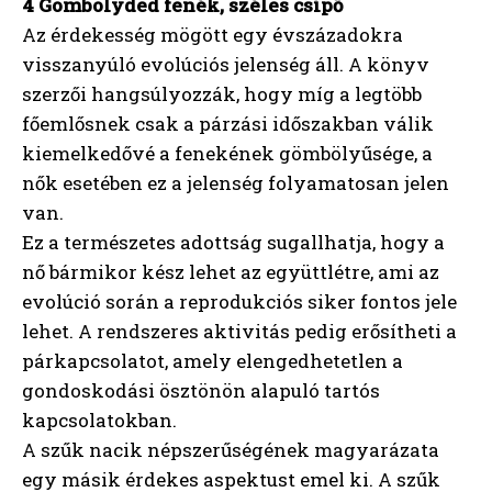
4 Gömbölyded fenék, széles csípő
Az érdekesség mögött egy évszázadokra
visszanyúló evolúciós jelenség áll. A könyv
szerzői hangsúlyozzák, hogy míg a legtöbb
főemlősnek csak a párzási időszakban válik
kiemelkedővé a fenekének gömbölyűsége, a
nők esetében ez a jelenség folyamatosan jelen
van.
Ez a természetes adottság sugallhatja, hogy a
nő bármikor kész lehet az együttlétre, ami az
evolúció során a reprodukciós siker fontos jele
lehet. A rendszeres aktivitás pedig erősítheti a
párkapcsolatot, amely elengedhetetlen a
gondoskodási ösztönön alapuló tartós
kapcsolatokban.
A szűk nacik népszerűségének magyarázata
egy másik érdekes aspektust emel ki. A szűk