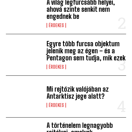
A világ legfurcsább helyei,
ahová szinte senkit nem
engednek be
ÉRDEKES
Egyre több furcsa objektum
jelenik meg az égen – és a
Pentagon sem tudja, mik ezek
ÉRDEKES
Mi rejtőzik valójában az
Antarktisz jege alatt?
ÉRDEKES
A történelem legnagyobb