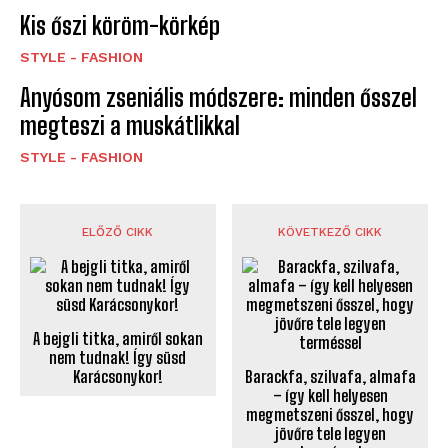
Kis őszi köröm-körkép
STYLE - FASHION
Anyósom zseniális módszere: minden ősszel
megteszi a muskátlikkal
STYLE - FASHION
ELŐZŐ CIKK
KÖVETKEZŐ CIKK
A bejgli titka, amiről sokan
nem tudnak! Így süsd
Karácsonykor!
Barackfa, szilvafa, almafa
– így kell helyesen
megmetszeni ősszel, hogy
jövőre tele legyen