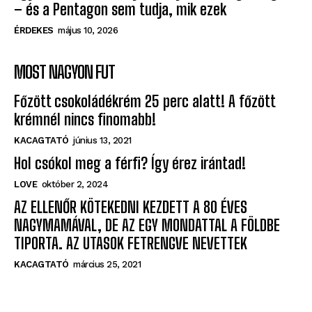
nem engednek be
ÉRDEKES
május 10, 2026
Egyre több furcsa objektum jelenik meg az égen
– és a Pentagon sem tudja, mik ezek
ÉRDEKES
május 10, 2026
MOST NAGYON FUT
Főzött csokoládékrém 25 perc alatt! A főzött
krémnél nincs finomabb!
KACAGTATÓ
június 13, 2021
Hol csókol meg a férfi? Így érez irántad!
LOVE
október 2, 2024
AZ ELLENŐR KÖTEKEDNI KEZDETT A 80 ÉVES
NAGYMAMÁVAL, DE AZ EGY MONDATTAL A FÖLDBE
TIPORTA. AZ UTASOK FETRENGVE NEVETTEK