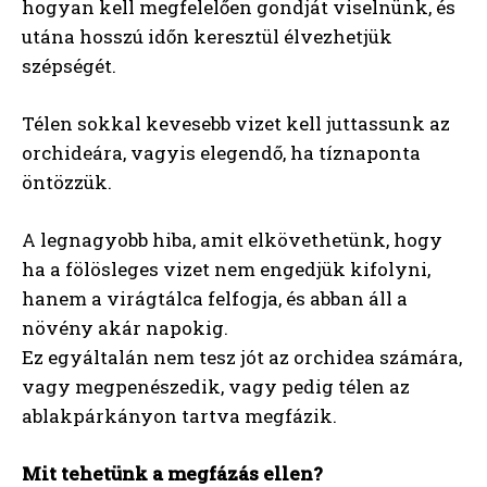
hogyan kell megfelelően gondját viselnünk, és
utána hosszú időn keresztül élvezhetjük
szépségét.
Télen sokkal kevesebb vizet kell juttassunk az
orchideára, vagyis elegendő, ha tíznaponta
öntözzük.
A legnagyobb hiba, amit elkövethetünk, hogy
ha a fölösleges vizet nem engedjük kifolyni,
hanem a virágtálca felfogja, és abban áll a
növény akár napokig.
Ez egyáltalán nem tesz jót az orchidea számára,
vagy megpenészedik, vagy pedig télen az
ablakpárkányon tartva megfázik.
Mit tehetünk a megfázás ellen?