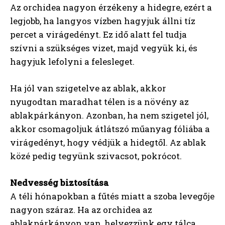
Az orchidea nagyon érzékeny a hidegre, ezért a
legjobb, ha langyos vízben hagyjuk állni tíz
percet a virágedényt. Ez idő alatt fel tudja
szívni a szükséges vizet, majd vegyük ki, és
hagyjuk lefolyni a felesleget.
Ha jól van szigetelve az ablak, akkor
nyugodtan maradhat télen is a növény az
ablakpárkányon. Azonban, ha nem szigetel jól,
akkor csomagoljuk átlátszó műanyag fóliába a
virágedényt, hogy védjük a hidegtől. Az ablak
közé pedig tegyünk szivacsot, pokrócot.
Nedvesség biztosítása
A téli hónapokban a fűtés miatt a szoba levegője
nagyon száraz. Ha az orchidea az
ablakpárkányon van, helyezzünk egy tálca