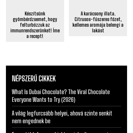
A karácsony illata.
Készítsünk
Citrusos-fűszeres főzet,
gyömbérdzsemet, hogy
kellemes aromája belengi a
felturbózzuk az
lakást
immunrendszerünket! Íme
a recept!
NÉPSZERŰ CIKKEK
What Is Dubai Chocolate? The Viral Chocolate
Everyone Wants to Try (2026)