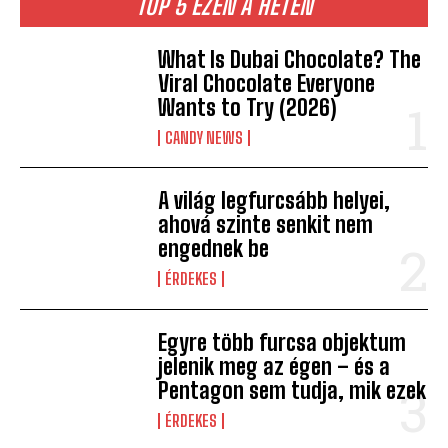
TOP 5 EZEN A HÉTEN
What Is Dubai Chocolate? The
Viral Chocolate Everyone
Wants to Try (2026)
CANDY NEWS
A világ legfurcsább helyei,
ahová szinte senkit nem
engednek be
ÉRDEKES
Egyre több furcsa objektum
jelenik meg az égen – és a
Pentagon sem tudja, mik ezek
ÉRDEKES