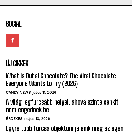
KACAGTATÓ
MEGHATÓ
TERMÉK
VACSORA
STYLE – FASHION
LOVE
TERMÉK
SOCIAL
ÚJ CIKKEK
What Is Dubai Chocolate? The Viral Chocolate
Everyone Wants to Try (2026)
CANDY NEWS
július 11, 2026
A világ legfurcsább helyei, ahová szinte senkit