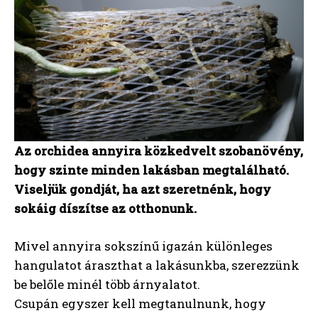
Az orchidea annyira közkedvelt szobanövény,
hogy szinte minden lakásban megtalálható.
Viseljük gondját, ha azt szeretnénk, hogy
sokáig díszítse az otthonunk.
Mivel annyira sokszínű igazán különleges
hangulatot áraszthat a lakásunkba, szerezzünk
be belőle minél több árnyalatot.
Csupán egyszer kell megtanulnunk, hogy