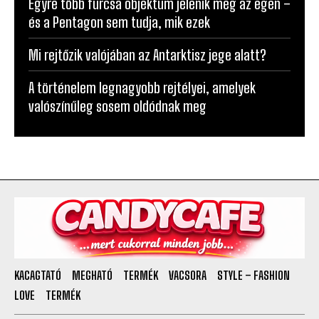
A világ legfurcsább helyei, ahová szinte senkit
nem engednek be
Egyre több furcsa objektum jelenik meg az égen –
és a Pentagon sem tudja, mik ezek
Mi rejtőzik valójában az Antarktisz jege alatt?
A történelem legnagyobb rejtélyei, amelyek
valószínűleg sosem oldódnak meg