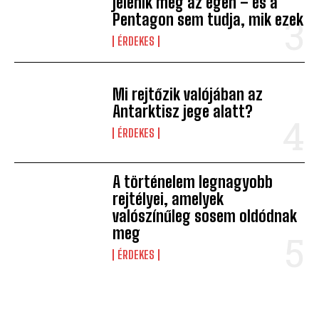
jelenik meg az égen – és a
Pentagon sem tudja, mik ezek
ÉRDEKES
Mi rejtőzik valójában az
Antarktisz jege alatt?
ÉRDEKES
A történelem legnagyobb
rejtélyei, amelyek
valószínűleg sosem oldódnak
meg
ÉRDEKES