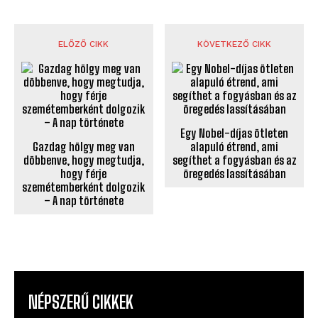
ELŐZŐ CIKK
KÖVETKEZŐ CIKK
Egy Nobel-díjas ötleten
Gazdag hölgy meg van
alapuló étrend, ami
döbbenve, hogy megtudja,
segíthet a fogyásban és az
hogy férje
öregedés lassításában
szemétemberként dolgozik
– A nap története
NÉPSZERŰ CIKKEK