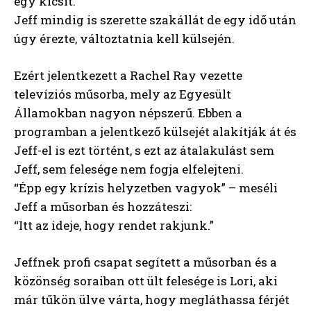
egy kicsit.
Jeff mindig is szerette szakállát de egy idő után
úgy érezte, változtatnia kell külsején.
Ezért jelentkezett a Rachel Ray vezette
televíziós műsorba, mely az Egyesült
Államokban nagyon népszerű. Ebben a
programban a jelentkező külsejét alakítják át és
Jeff-el is ezt történt, s ezt az átalakulást sem
Jeff, sem felesége nem fogja elfelejteni.
“Épp egy krízis helyzetben vagyok” – meséli
Jeff a műsorban és hozzáteszi:
“Itt az ideje, hogy rendet rakjunk.”
Jeffnek profi csapat segített a műsorban és a
közönség soraiban ott ült felesége is Lori, aki
már tűkön ülve várta, hogy megláthassa férjét