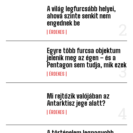
A világ legfurcsább helyei,
ahová szinte senkit nem
engednek be
ÉRDEKES
Egyre több furcsa objektum
jelenik meg az égen – és a
Pentagon sem tudja, mik ezek
ÉRDEKES
Mi rejtőzik valójában az
Antarktisz jege alatt?
ÉRDEKES
A történelem legnagyobb