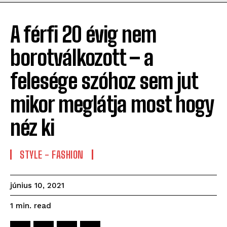
A férfi 20 évig nem
borotválkozott – a
felesége szóhoz sem jut
mikor meglátja most hogy
néz ki
STYLE - FASHION
június 10, 2021
read
1
min.