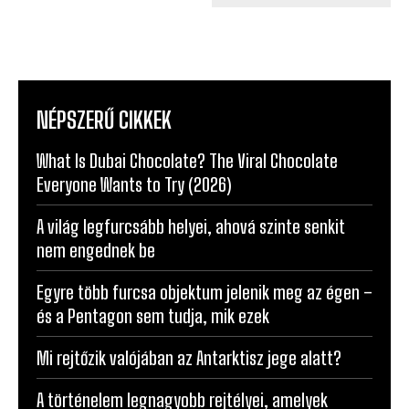
NÉPSZERŰ CIKKEK
What Is Dubai Chocolate? The Viral Chocolate
Everyone Wants to Try (2026)
A világ legfurcsább helyei, ahová szinte senkit
nem engednek be
Egyre több furcsa objektum jelenik meg az égen –
és a Pentagon sem tudja, mik ezek
Mi rejtőzik valójában az Antarktisz jege alatt?
A történelem legnagyobb rejtélyei, amelyek