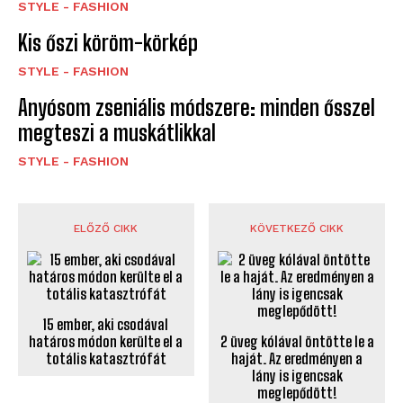
STYLE - FASHION
Kis őszi köröm-körkép
STYLE - FASHION
Anyósom zseniális módszere: minden ősszel
megteszi a muskátlikkal
STYLE - FASHION
ELŐZŐ CIKK
KÖVETKEZŐ CIKK
15 ember, aki csodával
határos módon kerülte el a
2 üveg kólával öntötte le a
totális katasztrófát
haját. Az eredményen a
lány is igencsak
meglepődött!