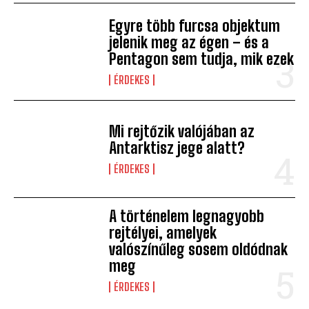
Egyre több furcsa objektum
jelenik meg az égen – és a
Pentagon sem tudja, mik ezek
ÉRDEKES
Mi rejtőzik valójában az
Antarktisz jege alatt?
ÉRDEKES
A történelem legnagyobb
rejtélyei, amelyek
valószínűleg sosem oldódnak
meg
ÉRDEKES