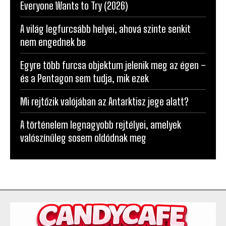
What Is Dubai Chocolate? The Viral Chocolate
Everyone Wants to Try (2026)
A világ legfurcsább helyei, ahová szinte senkit
nem engednek be
Egyre több furcsa objektum jelenik meg az égen –
és a Pentagon sem tudja, mik ezek
Mi rejtőzik valójában az Antarktisz jege alatt?
A történelem legnagyobb rejtélyei, amelyek
valószínűleg sosem oldódnak meg