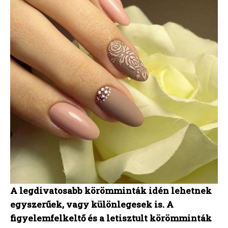
A legdivatosabb körömminták idén lehetnek
egyszerűek, vagy különlegesek is. A
figyelemfelkeltő és a letisztult körömminták