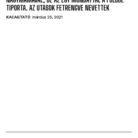
AZ ELLENŐR KÖTEKEDNI KEZDETT A 80 ÉVES
NAGYMAMÁVAL, DE AZ EGY MONDATTAL A FÖLDBE
TIPORTA. AZ UTASOK FETRENGVE NEVETTEK
KACAGTATÓ
március 25, 2021