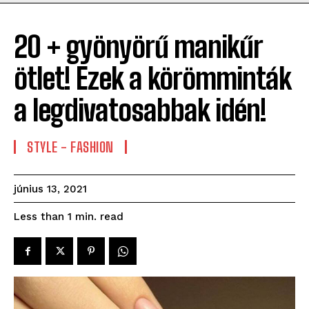
20 + gyönyörű manikűr
ötlet! Ezek a körömminták
a legdivatosabbak idén!
STYLE - FASHION
június 13, 2021
read
Less than 1
min.