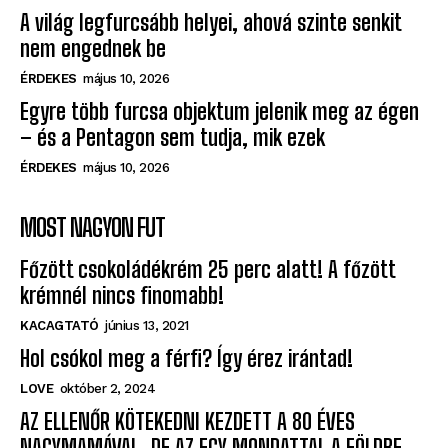
Everyone Wants to Try (2026)
CANDY NEWS
július 11, 2026
A világ legfurcsább helyei, ahová szinte senkit
nem engednek be
ÉRDEKES
május 10, 2026
Egyre több furcsa objektum jelenik meg az égen
– és a Pentagon sem tudja, mik ezek
ÉRDEKES
május 10, 2026
MOST NAGYON FUT
Főzött csokoládékrém 25 perc alatt! A főzött
krémnél nincs finomabb!
KACAGTATÓ
június 13, 2021
Hol csókol meg a férfi? Így érez irántad!
LOVE
október 2, 2024