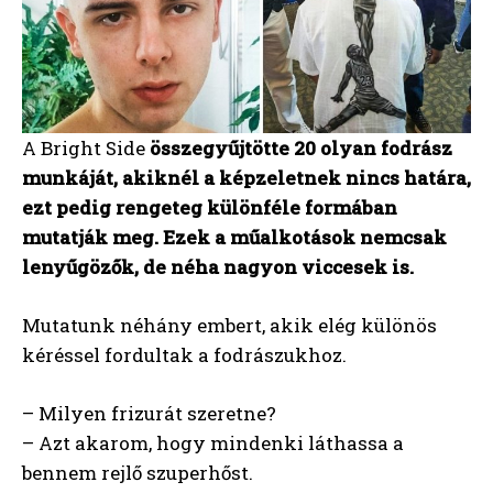
A Bright Side
összegyűjtötte 20 olyan fodrász
munkáját, akiknél a képzeletnek nincs határa,
ezt pedig rengeteg különféle formában
mutatják meg. Ezek a műalkotások nemcsak
lenyűgözők, de néha nagyon viccesek is.
Mutatunk néhány embert, akik elég különös
kéréssel fordultak a fodrászukhoz.
– Milyen frizurát szeretne?
– Azt akarom, hogy mindenki láthassa a
bennem rejlő szuperhőst.