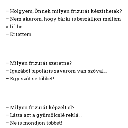
– Hölgyem, Önnek milyen frizurát készíthetek?
– Nem akarom, hogy bárki is beszálljon mellém
a liftbe.
– Értettem!
– Milyen frizurát szeretne?
– Igazából bipoláris zavarom van szóval…
– Egy szót se többet!
– Milyen frizurát képzelt el?
– Látta azt a gyümölcslé reklá…
– Ne is mondjon többet!