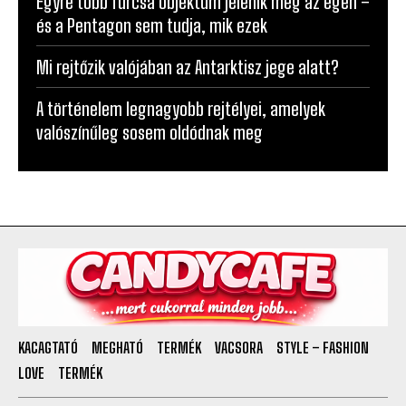
Egyre több furcsa objektum jelenik meg az égen –
és a Pentagon sem tudja, mik ezek
Mi rejtőzik valójában az Antarktisz jege alatt?
A történelem legnagyobb rejtélyei, amelyek
valószínűleg sosem oldódnak meg
KACAGTATÓ
MEGHATÓ
TERMÉK
VACSORA
STYLE – FASHION
LOVE
TERMÉK