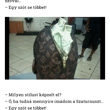
szóval…
– Egy szót se többet!
– Milyen stílust képzelt el?
– Ó, ha tudná mennyire imádom a Szaturnuszt…
– Egy szót se többet!