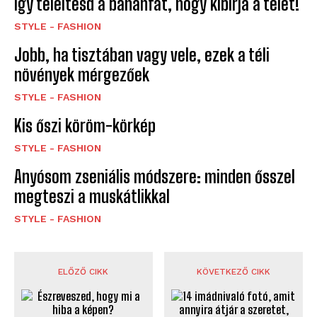
Így teleltesd a banánfát, hogy kibírja a telet!
STYLE - FASHION
Jobb, ha tisztában vagy vele, ezek a téli
növények mérgezőek
STYLE - FASHION
Kis őszi köröm-körkép
STYLE - FASHION
Anyósom zseniális módszere: minden ősszel
megteszi a muskátlikkal
STYLE - FASHION
ELŐZŐ CIKK
KÖVETKEZŐ CIKK