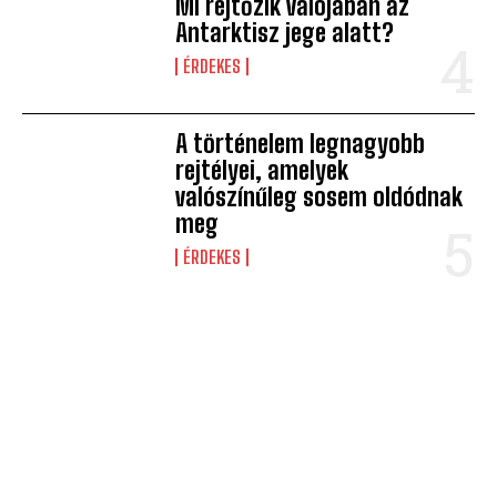
Mi rejtőzik valójában az
Antarktisz jege alatt?
ÉRDEKES
A történelem legnagyobb
rejtélyei, amelyek
valószínűleg sosem oldódnak
meg
ÉRDEKES