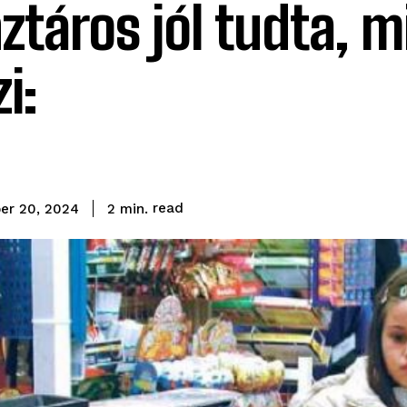
ztáros jól tudta, m
i:
read
2
min.
er 20, 2024