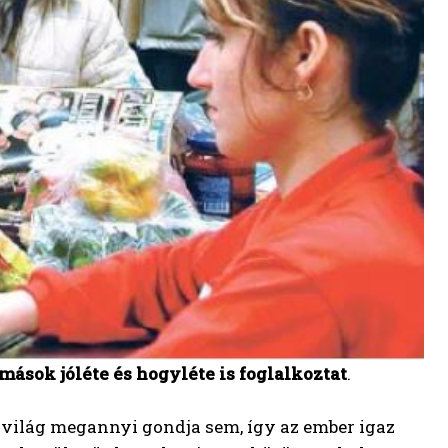
ások jóléte és hogyléte is foglalkoztat
.
 világ megannyi gondja sem, így az ember igaz