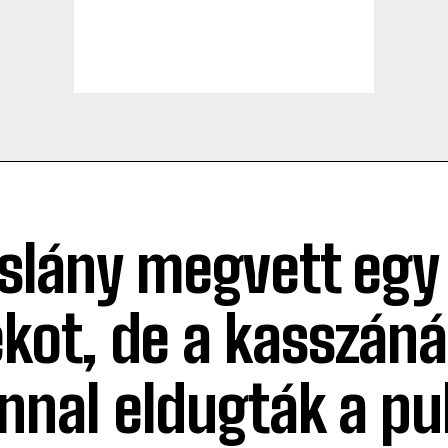
islány megvett egy
ékot, de a kasszáná
nnal eldugták a pul