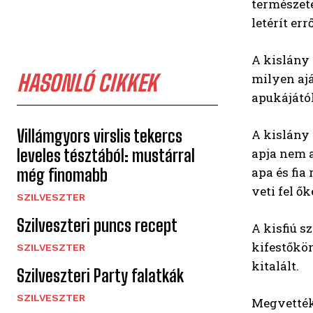
természeté
letérít errő
A kislány 
HASONLÓ CIKKEK
milyen ajá
apukájátó
Villámgyors virslis tekercs
A kislány 
leveles tésztából: mustárral
apja nem 
apa és fia
még finomabb
veti fel ők
SZILVESZTER
Szilveszteri puncs recept
A kisfiú s
kifestőkö
SZILVESZTER
kitalált.
Szilveszteri Party falatkák
SZILVESZTER
Megvették 