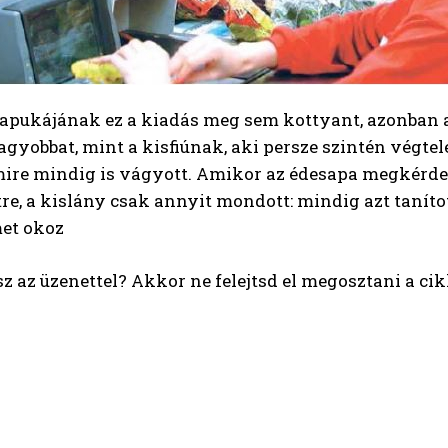
 apukájának ez a kiadás meg sem kottyant, azonban a
agyobbat, mint a kisfiúnak, aki persze szintén végte
mire mindig is vágyott. Amikor az édesapa megkérdez
re, a kislány csak annyit mondott: mindig azt taní
met okoz
z az üzenettel? Akkor ne felejtsd el megosztani a cik