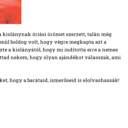
 kislánynak óriási örömet szerzett, talán még
lenül boldog volt, hogy végre megkapta azt a
te a kislányától, hogy mi indította erre a nemes
tottad nekem, hogy olyan ajándékot válasszak, ami
ket, hogy a barátaid, ismerőseid is elolvashassák!