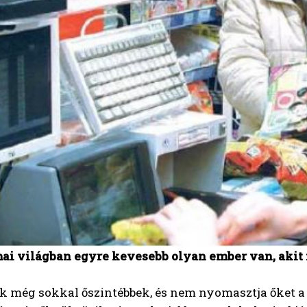
mai világban egyre kevesebb olyan ember van, akit m
k még sokkal őszintébbek, és nem nyomasztja őket a