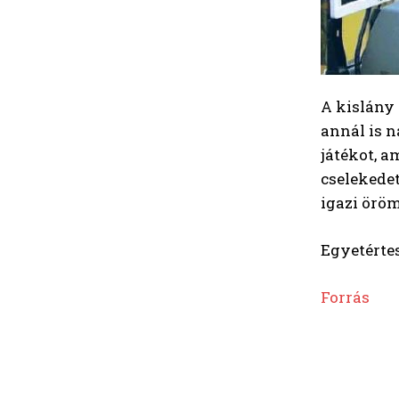
A kislány
annál is n
játékot, a
cselekedet
igazi örö
Egyetértes
Forrás