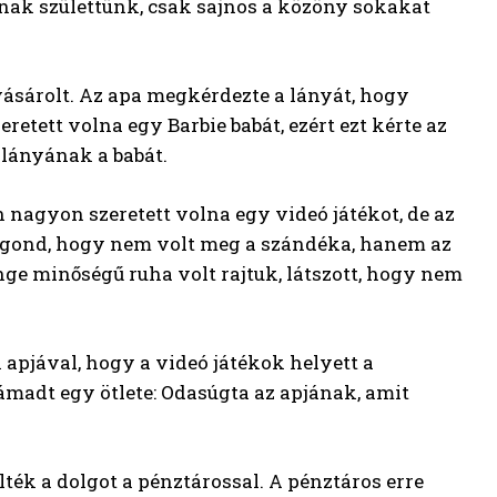
ónak születtünk, csak sajnos a közöny sokakat
vásárolt. Az apa megkérdezte a lányát, hogy
tett volna egy Barbie babát, ezért ezt kérte az
 lányának a babát.
n nagyon szeretett volna egy videó játékot, de az
a gond, hogy nem volt meg a szándéka, hanem az
enge minőségű ruha volt rajtuk, látszott, hogy nem
apjával, hogy a videó játékok helyett a
madt egy ötlete: Odasúgta az apjának, amit
lték a dolgot a pénztárossal. A pénztáros erre