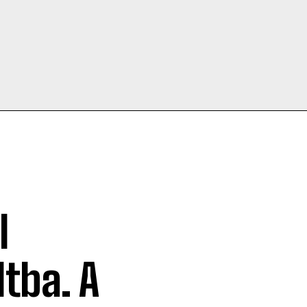
l
tba. A