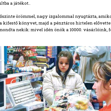
ultba a játékot..
őszinte örömmel, nagy izgalommal nyugtázta, amikor 
 a kifestő könyvet, majd a pénztáros hirtelen elővette 
mondta nekik: mivel idén önök a 10000. vásárlóink, fog