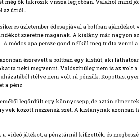
t még ők tükrözik vissza legjobban. Valahol mind j
l az útról..
sikeres üzletember édesapjával a boltban ajándékot 
ndékot szeretne magának. A kislány már nagyon szere
l. A módos apa persze gond nélkül meg tudta venni a
azonban észrevett a boltban egy kisfiút, aki láthatóa
akarta neki megvenni. Valószínűleg nem is az volt 
 ruházatából ítélve nem volt rá pénzük. Kopottas, gy
et a pénz.
zeméből legördült egy könnycsepp, de aztán elmentek 
nyvek között nézzenek szét. A kislánynak azonban tá
a videó játékot, a pénztárnál kifizették, és megbeszé