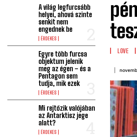
pén
A világ legfurcsább
helyei, ahová szinte
senkit nem
tesz
engednek be
ÉRDEKES
LOVE
Egyre több furcsa
objektum jelenik
meg az égen – és a
novemb
Pentagon sem
tudja, mik ezek
ÉRDEKES
Mi rejtőzik valójában
az Antarktisz jege
alatt?
ÉRDEKES