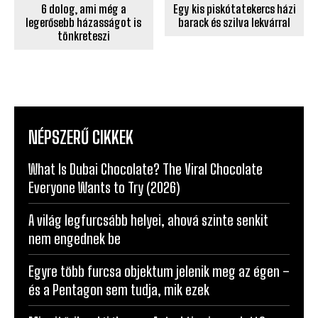
6 dolog, ami még a
Egy kis piskótatekercs házi
legerősebb házasságot is
barack és szilva lekvárral
tönkreteszi
NÉPSZERŰ CIKKEK
What Is Dubai Chocolate? The Viral Chocolate
Everyone Wants to Try (2026)
A világ legfurcsább helyei, ahová szinte senkit
nem engednek be
Egyre több furcsa objektum jelenik meg az égen –
és a Pentagon sem tudja, mik ezek