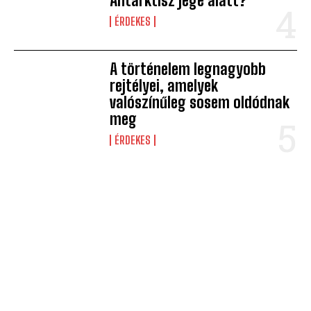
Antarktisz jege alatt?
ÉRDEKES
A történelem legnagyobb
rejtélyei, amelyek
valószínűleg sosem oldódnak
meg
ÉRDEKES