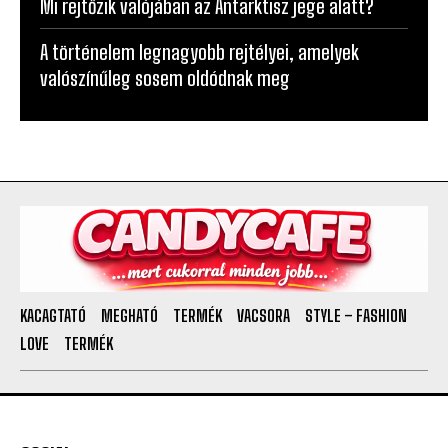
Mi rejtőzik valójában az Antarktisz jege alatt?
A történelem legnagyobb rejtélyei, amelyek
valószínűleg sosem oldódnak meg
KACAGTATÓ
MEGHATÓ
TERMÉK
VACSORA
STYLE – FASHION
LOVE
TERMÉK