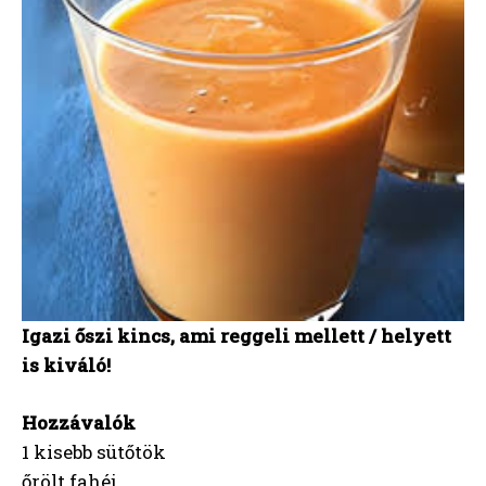
Igazi őszi kincs, ami reggeli mellett / helyett
is kiváló!
Hozzávalók
1 kisebb sütőtök
őrölt fahéj