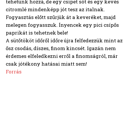
tehetünk hozzá, de egy csipet sót és egy kevés
citromlé mindenképp jót tesz az italnak.
Fogyasztás előtt szűrjük át a keveréket, majd
melegen fogyasszuk. Ínyencek egy pici csípős
paprikát is tehetnek bele!
A sütőtököt időről időre újra felfedezzük mint az
ősz csodás, díszes, finom kincsét. Igazán nem
érdemes elfeledkezni erről a finomságról, már
csak jótékony hatásai miatt sem!
Forrás