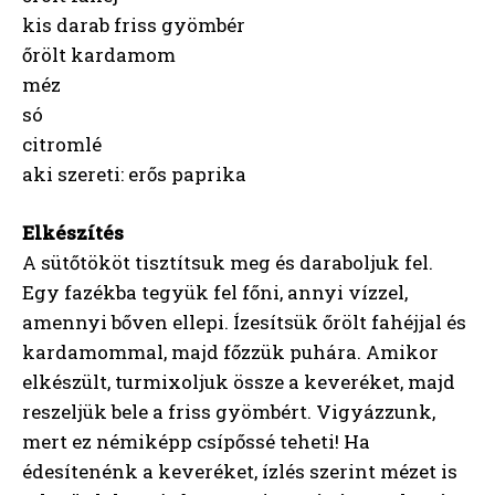
kis darab friss gyömbér
őrölt kardamom
méz
só
citromlé
aki szereti: erős paprika
Elkészítés
A sütőtököt tisztítsuk meg és daraboljuk fel.
Egy fazékba tegyük fel főni, annyi vízzel,
amennyi bőven ellepi. Ízesítsük őrölt fahéjjal és
kardamommal, majd főzzük puhára. Amikor
elkészült, turmixoljuk össze a keveréket, majd
reszeljük bele a friss gyömbért. Vigyázzunk,
mert ez némiképp csípőssé teheti! Ha
édesítenénk a keveréket, ízlés szerint mézet is