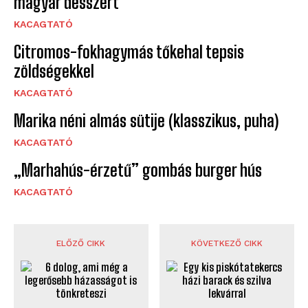
magyar desszert
KACAGTATÓ
Citromos-fokhagymás tőkehal tepsis
zöldségekkel
KACAGTATÓ
Marika néni almás sütije (klasszikus, puha)
KACAGTATÓ
„Marhahús-érzetű” gombás burger hús
KACAGTATÓ
ELŐZŐ CIKK
KÖVETKEZŐ CIKK