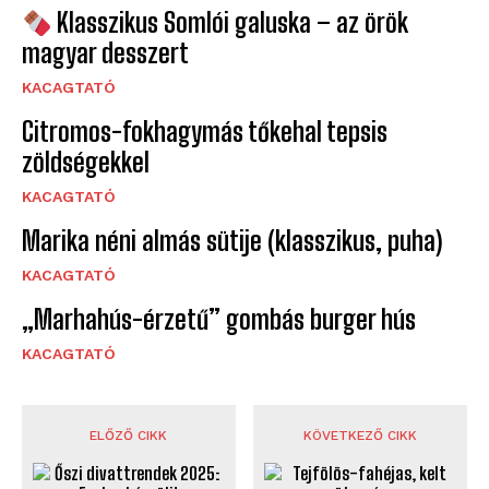
Klasszikus Somlói galuska – az örök
magyar desszert
KACAGTATÓ
Citromos-fokhagymás tőkehal tepsis
zöldségekkel
KACAGTATÓ
Marika néni almás sütije (klasszikus, puha)
KACAGTATÓ
„Marhahús-érzetű” gombás burger hús
KACAGTATÓ
ELŐZŐ CIKK
KÖVETKEZŐ CIKK