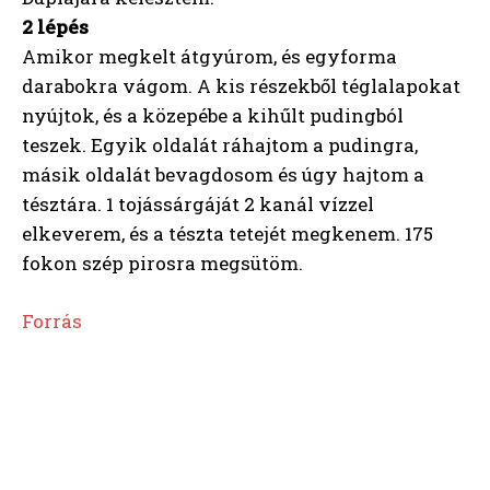
2 lépés
Amikor megkelt átgyúrom, és egyforma
darabokra vágom. A kis részekből téglalapokat
nyújtok, és a közepébe a kihűlt pudingból
teszek. Egyik oldalát ráhajtom a pudingra,
másik oldalát bevagdosom és úgy hajtom a
tésztára. 1 tojássárgáját 2 kanál vízzel
elkeverem, és a tészta tetejét megkenem. 175
fokon szép pirosra megsütöm.
Forrás