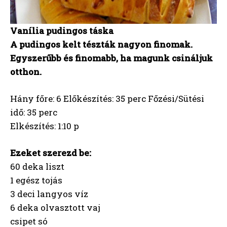
Vanília pudingos táska
A pudingos kelt tészták nagyon finomak.
Egyszerűbb és finomabb, ha magunk csináljuk
otthon.
Hány főre: 6 Előkészítés: 35 perc Főzési/Sütési
idő: 35 perc
Elkészítés: 1:10 p
Ezeket szerezd be:
60 deka liszt
1 egész tojás
3 deci langyos víz
6 deka olvasztott vaj
csipet só