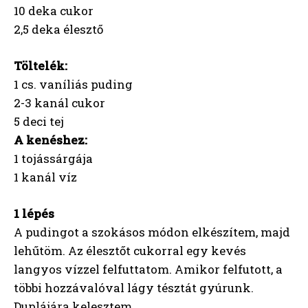
10 deka cukor
2,5 deka élesztő
Töltelék:
1 cs. vaníliás puding
2-3 kanál cukor
5 deci tej
A kenéshez:
1 tojássárgája
1 kanál víz
1 lépés
A pudingot a szokásos módon elkészítem, majd
lehűtöm. Az élesztőt cukorral egy kevés
langyos vízzel felfuttatom. Amikor felfutott, a
többi hozzávalóval lágy tésztát gyúrunk.
Duplájára kelesztem.