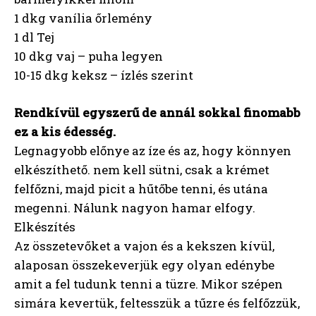
1 dkg vanília őrlemény
1 dl Tej
10 dkg vaj – puha legyen
10-15 dkg keksz – ízlés szerint
Rendkívül egyszerű de annál sokkal finomabb
ez a kis édesség.
Legnagyobb előnye az íze és az, hogy könnyen
elkészíthető. nem kell sütni, csak a krémet
felfőzni, majd picit a hűtőbe tenni, és utána
megenni. Nálunk nagyon hamar elfogy.
Elkészítés
Az összetevőket a vajon és a kekszen kívül,
alaposan összekeverjük egy olyan edénybe
amit a fel tudunk tenni a tüzre. Mikor szépen
simára kevertük, feltesszük a tűzre és felfőzzük,