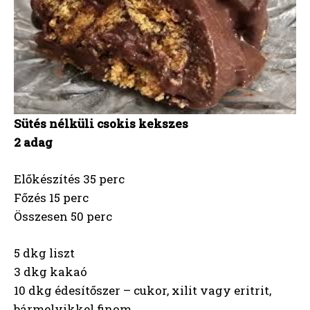
Sütés nélküli csokis kekszes
2 adag
Előkészítés 35 perc
Főzés 15 perc
Összesen 50 perc
5 dkg liszt
3 dkg kakaó
10 dkg édesítőszer – cukor, xilit vagy eritrit,
bármelyikkel finom