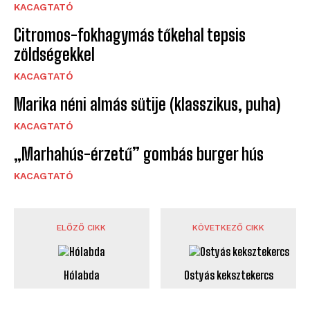
KACAGTATÓ
Citromos-fokhagymás tőkehal tepsis
zöldségekkel
KACAGTATÓ
Marika néni almás sütije (klasszikus, puha)
KACAGTATÓ
„Marhahús-érzetű” gombás burger hús
KACAGTATÓ
ELŐZŐ CIKK
KÖVETKEZŐ CIKK
Hólabda
Ostyás keksztekercs