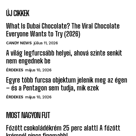
ÚJ CIKKEK
What Is Dubai Chocolate? The Viral Chocolate
Everyone Wants to Try (2026)
CANDY NEWS
július 11, 2026
A világ legfurcsább helyei, ahová szinte senkit
nem engednek be
ÉRDEKES
május 10, 2026
Egyre több furcsa objektum jelenik meg az égen
– és a Pentagon sem tudja, mik ezek
ÉRDEKES
május 10, 2026
MOST NAGYON FUT
Főzött csokoládékrém 25 perc alatt! A főzött
krémnél nincs finomabb!