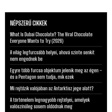
NÉPSZERŰ CIKKEK
What Is Dubai Chocolate? The Viral Chocolate
Everyone Wants to Try (2026)
A világ legfurcsább helyei, ahová szinte senkit
nem engednek be
Egyre több furcsa objektum jelenik meg az égen –
és a Pentagon sem tudja, mik ezek
Mi rejtőzik valójában az Antarktisz jege alatt?
A történelem legnagyobb rejtélyei, amelyek
valószínűleg sosem oldódnak meg