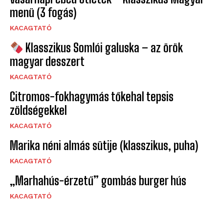
menü (3 fogás)
KACAGTATÓ
Klasszikus Somlói galuska – az örök
magyar desszert
KACAGTATÓ
Citromos-fokhagymás tőkehal tepsis
zöldségekkel
KACAGTATÓ
Marika néni almás sütije (klasszikus, puha)
KACAGTATÓ
„Marhahús-érzetű” gombás burger hús
KACAGTATÓ