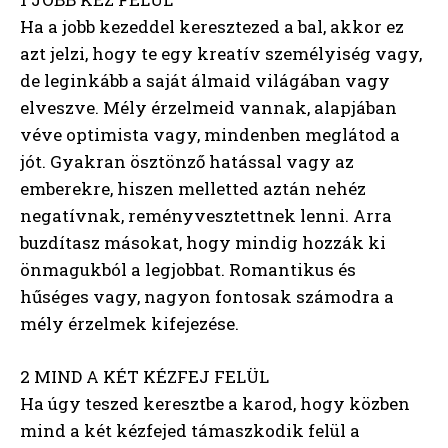
Ha a jobb kezeddel keresztezed a bal, akkor ez
azt jelzi, hogy te egy kreatív személyiség vagy,
de leginkább a saját álmaid világában vagy
elveszve. Mély érzelmeid vannak, alapjában
véve optimista vagy, mindenben meglátod a
jót. Gyakran ösztönző hatással vagy az
emberekre, hiszen melletted aztán nehéz
negatívnak, reményvesztettnek lenni. Arra
buzdítasz másokat, hogy mindig hozzák ki
önmagukból a legjobbat. Romantikus és
hűséges vagy, nagyon fontosak számodra a
mély érzelmek kifejezése.
2 MIND A KÉT KÉZFEJ FELÜL
Ha úgy teszed keresztbe a karod, hogy közben
mind a két kézfejed támaszkodik felül a