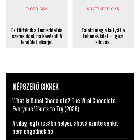
ELŐZŐ CIKK
KÖVETKEZŐ CIKK
Ez történik a testeddel és
Találd meg a kutyát a
szerveiddel, ha kávézol! A
tehenek közt – igazi
lendület elixírje!
kihívás!
NÉPSZERŰ CIKKEK
What Is Dubai Chocolate? The Viral Chocolate
Everyone Wants to Try (2026)
A világ legfurcsább helyei, ahová szinte senkit