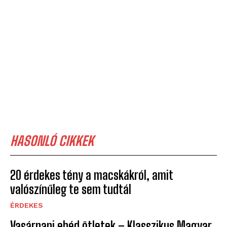
HASONLÓ CIKKEK
20 érdekes tény a macskákról, amit
valószínűleg te sem tudtál
ÉRDEKES
Vasárnapi ebéd ötletek – Klasszikus Magyar