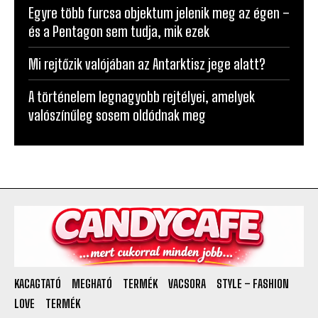
nem engednek be
Egyre több furcsa objektum jelenik meg az égen –
és a Pentagon sem tudja, mik ezek
Mi rejtőzik valójában az Antarktisz jege alatt?
A történelem legnagyobb rejtélyei, amelyek
valószínűleg sosem oldódnak meg
KACAGTATÓ
MEGHATÓ
TERMÉK
VACSORA
STYLE – FASHION