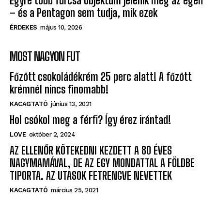
ÉRDEKES
május 10, 2026
Egyre több furcsa objektum jelenik meg az égen
– és a Pentagon sem tudja, mik ezek
ÉRDEKES
május 10, 2026
MOST NAGYON FUT
Főzött csokoládékrém 25 perc alatt! A főzött
krémnél nincs finomabb!
KACAGTATÓ
június 13, 2021
Hol csókol meg a férfi? Így érez irántad!
LOVE
október 2, 2024
AZ ELLENŐR KÖTEKEDNI KEZDETT A 80 ÉVES
NAGYMAMÁVAL, DE AZ EGY MONDATTAL A FÖLDBE
TIPORTA. AZ UTASOK FETRENGVE NEVETTEK
KACAGTATÓ
március 25, 2021