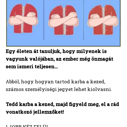
Egy életen át tanuljuk, hogy milyenek is
vagyunk valójában, az ember még önmagát
sem ismeri teljesen…
Abból, hogy hogyan tartod karba a kezed,
számos személyiségi jegyet lehet kiolvasni.
Tedd karba a kezed, majd figyeld meg, el a rád
vonatkozó jellemzőket!
1 JOBB KÉZ FELÜL