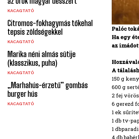
az örök magyar desszert
KACAGTATÓ
Citromos-fokhagymás tőkehal
Palóc tok
tepsis zöldségekkel
Ha egy éte
KACAGTATÓ
az imádot
Marika néni almás sütije
(klasszikus, puha)
Hozzávaló
A tálalás
KACAGTATÓ
150 g ken
„Marhahús-érzetű” gombás
600 g ser
burger hús
2 fej vörö
6 gerezd 
KACAGTATÓ
1 ek sűrít
1 db tv-pa
1 dbparadi
4 db babér