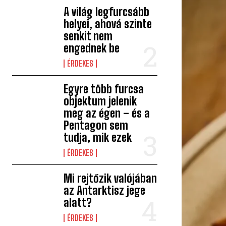
A világ legfurcsább
helyei, ahová szinte
senkit nem
engednek be
ÉRDEKES
Egyre több furcsa
objektum jelenik
meg az égen – és a
Pentagon sem
tudja, mik ezek
ÉRDEKES
Mi rejtőzik valójában
az Antarktisz jege
alatt?
ÉRDEKES