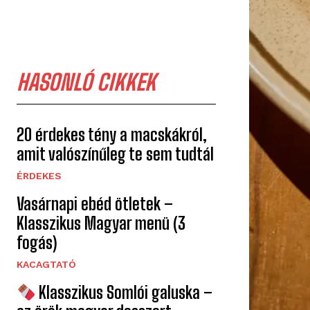
HASONLÓ CIKKEK
20 érdekes tény a macskákról,
amit valószínűleg te sem tudtál
ÉRDEKES
Vasárnapi ebéd ötletek –
Klasszikus Magyar menü (3
fogás)
KACAGTATÓ
Klasszikus Somlói galuska –