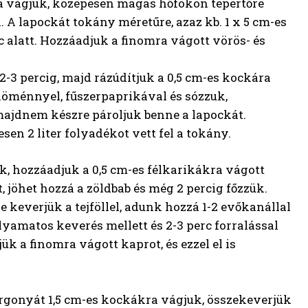
ra vágjuk, közepesen magas hőfokon tepertőre
k. A lapockát tokány méretűre, azaz kb. 1 x 5 cm-es
rc alatt. Hozzáadjuk a finomra vágott vörös- és
2-3 percig, majd rázúdítjuk a 0,5 cm-es kockára
 köménnyel, fűszerpaprikával és sózzuk,
 majdnem készre pároljuk benne a lapockát.
en 2 liter folyadékot vett fel a tokány.
, hozzáadjuk a 0,5 cm-es félkarikákra vágott
, jöhet hozzá a zöldbab és még 2 percig főzzük.
 keverjük a tejföllel, adunk hozzá 1-2 evőkanállal
lyamatos keverés mellett és 2-3 perc forralással
jük a finomra vágott kaprot, és ezzel el is
rgonyát 1,5 cm-es kockákra vágjuk, összekeverjük