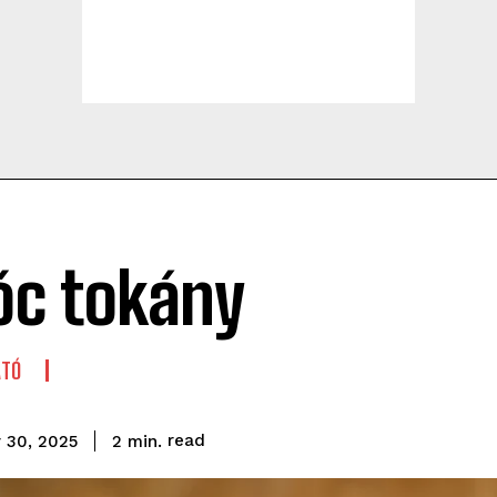
óc tokány
ATÓ
read
2
min.
 30, 2025