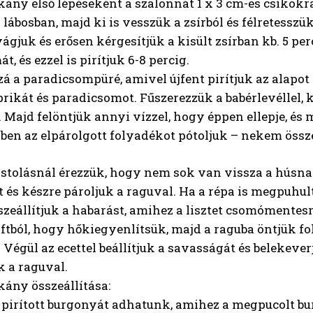
kány első lépéseként a szalonnát 1 x 3 cm-es csíkok
 lábosban, majd ki is vesszük a zsírból és félretesszü
ágjuk és erősen kérgesítjük a kisült zsírban kb. 5 pe
, és ezzel is pirítjuk 6-8 percig.
á a paradicsompüré, amivel újfent pirítjuk az alapot 
rikát és paradicsomot. Fűszerezzük a babérlevéllel,
 Majd felöntjük annyi vízzel, hogy éppen ellepje, és
en az elpárolgott folyadékot pótoljuk – nekem összes
stolásnál érezzük, hogy nem sok van vissza a húsnak
 és készre pároljuk a raguval. Ha a répa is megpuhult
zeállítjuk a habarást, amihez a lisztet csomómentesre
aftból, hogy hőkiegyenlítsük, majd a raguba öntjük fo
. Végül az ecettel beállítjuk a savasságát és belekever
k a raguval.
kány összeállítása:
 pirított burgonyát adhatunk, amihez a megpucolt bu