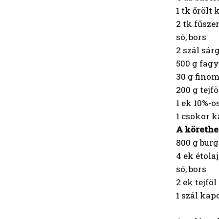
1 tk őrölt
2 tk fűsze
só, bors
2 szál sár
500 g fagy
30 g finom
200 g tejfö
1 ek 10%-o
1 csokor 
A körethe
800 g bur
4 ek étolaj
só, bors
2 ek tejföl
1 szál kap