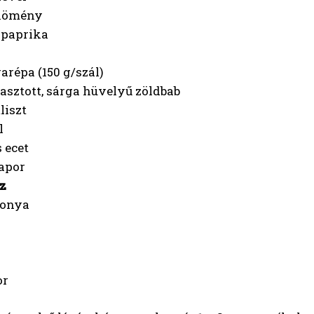
 kömény
rpaprika
garépa (150 g/szál)
asztott, sárga hüvelyű zöldbab
liszt
l
s ecet
kapor
z
gonya
or