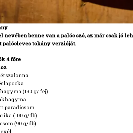
ány
l nevében benne van a palóc szó, az már csak jó leh
t palócleves tokány verzióját.
k 4 főre
hoz
yérszalonna
téslapocka
shagyma (130 g/ fej)
fokhagyma
ett paradicsom
prika (100 g/db)
csom (90 g/db)
levél