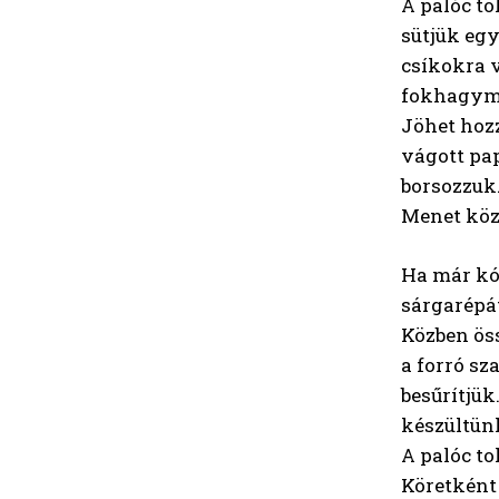
A palóc to
sütjük egy
csíkokra v
fokhagymát
Jöhet hozz
vágott pap
borsozzuk.
Menet közb
Ha már kó
sárgarépát
Közben öss
a forró sz
besűrítjük
készültün
A palóc to
Köretként