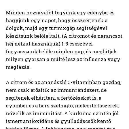
Minden hozzávalót tegyünk egy edénybe, és
hagyjunk egy napot, hogy összeérjenek a
dolgok, majd egy turmixgép segítségével
készítsünk belőle italt. (A citromot és narancsot
héj nélkül használjuk) 1-3 csészével
fogyasszunk belőle minden nap, és meglátjuk
milyen gyorsan a múlté lesz az influenza vagy
megfázás.
A citrom és az ananászlé C-vitaminban gazdag,
nem csak erősítik az immunrendszert, de
segítenek elhárítani a fertőzéseket is. a
gyömbér és a bors szélhajtó, melegítő fűszerek,
növelik az immunitást. A kurkuma szintén jól
ismert antioxidáns és gyulladáscsökkentő
hatású fűszer. A fokhagyma, az almaecet és a