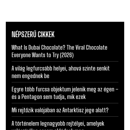
NÉPSZERŰ CIKKEK
What Is Dubai Chocolate? The Viral Chocolate
Everyone Wants to Try (2026)
A világ legfurcsább helyei, ahová szinte senkit
nem engednek be
Egyre több furcsa objektum jelenik meg az égen –
és a Pentagon sem tudja, mik ezek
Mi rejtőzik valójában az Antarktisz jege alatt?
A történelem legnagyobb rejtélyei, amelyek