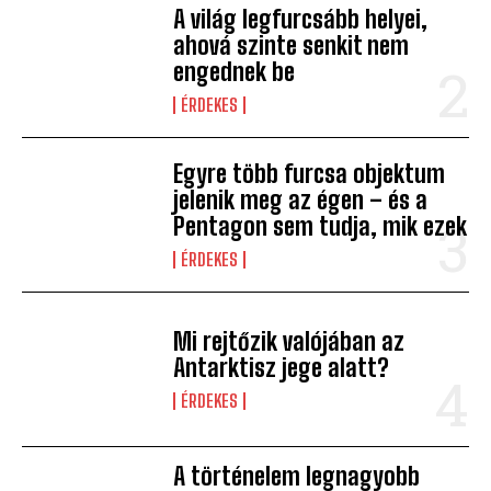
A világ legfurcsább helyei,
ahová szinte senkit nem
engednek be
ÉRDEKES
Egyre több furcsa objektum
jelenik meg az égen – és a
Pentagon sem tudja, mik ezek
ÉRDEKES
Mi rejtőzik valójában az
Antarktisz jege alatt?
ÉRDEKES
A történelem legnagyobb