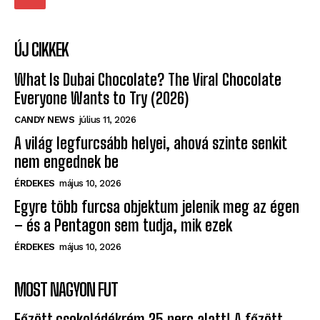
ÚJ CIKKEK
What Is Dubai Chocolate? The Viral Chocolate
Everyone Wants to Try (2026)
CANDY NEWS
július 11, 2026
A világ legfurcsább helyei, ahová szinte senkit
nem engednek be
ÉRDEKES
május 10, 2026
Egyre több furcsa objektum jelenik meg az égen
– és a Pentagon sem tudja, mik ezek
ÉRDEKES
május 10, 2026
MOST NAGYON FUT
Főzött csokoládékrém 25 perc alatt! A főzött