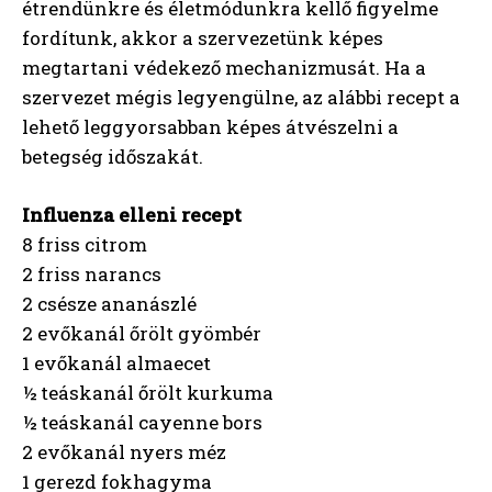
étrendünkre és életmódunkra kellő figyelme
fordítunk, akkor a szervezetünk képes
megtartani védekező mechanizmusát. Ha a
szervezet mégis legyengülne, az alábbi recept a
lehető leggyorsabban képes átvészelni a
betegség időszakát.
Influenza elleni recept
8 friss citrom
2 friss narancs
2 csésze ananászlé
2 evőkanál őrölt gyömbér
1 evőkanál almaecet
½ teáskanál őrölt kurkuma
½ teáskanál cayenne bors
2 evőkanál nyers méz
1 gerezd fokhagyma