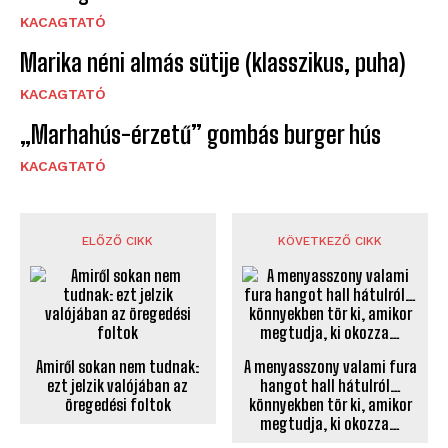
KACAGTATÓ
Marika néni almás sütije (klasszikus, puha)
KACAGTATÓ
„Marhahús-érzetű” gombás burger hús
KACAGTATÓ
ELŐZŐ CIKK
KÖVETKEZŐ CIKK
Amiről sokan nem tudnak:
A menyasszony valami fura
ezt jelzik valójában az
hangot hall hátulról…
öregedési foltok
könnyekben tör ki, amikor
megtudja, ki okozza…