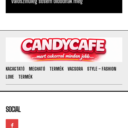
valószínűleg sosem oldódnak meg
KACAGTATÓ
MEGHATÓ
TERMÉK
VACSORA
STYLE – FASHION
LOVE
TERMÉK
SOCIAL