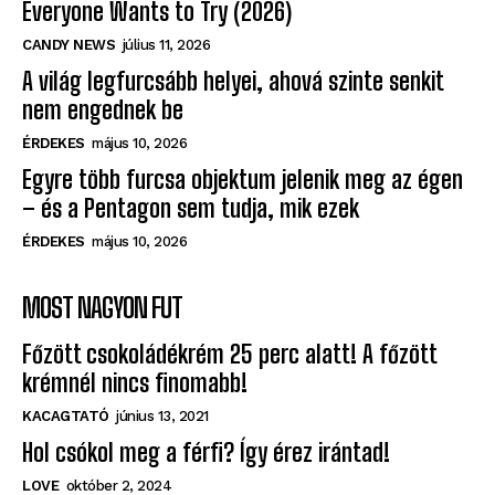
Everyone Wants to Try (2026)
CANDY NEWS
július 11, 2026
A világ legfurcsább helyei, ahová szinte senkit
nem engednek be
ÉRDEKES
május 10, 2026
Egyre több furcsa objektum jelenik meg az égen
– és a Pentagon sem tudja, mik ezek
ÉRDEKES
május 10, 2026
MOST NAGYON FUT
Főzött csokoládékrém 25 perc alatt! A főzött
krémnél nincs finomabb!
KACAGTATÓ
június 13, 2021
Hol csókol meg a férfi? Így érez irántad!
LOVE
október 2, 2024