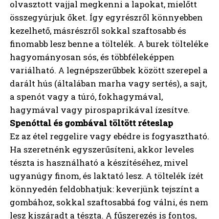
olvasztott vajjal megkenni a lapokat, mielőtt
összegyúrjuk őket. Így egyrészről könnyebben
kezelhető, másrészről sokkal szaftosabb és
finomabb lesz benne a töltelék. A burek tölteléke
hagyományosan sós, és többféleképpen
variálható. A legnépszerűbbek között szerepel a
darált hús (általában marha vagy sertés), a sajt,
a spenót vagy a túró, fokhagymával,
hagymával vagy pirospaprikával ízesítve.
Spenóttal és gombával töltött réteslap
Ez az étel reggelire vagy ebédre is fogyasztható.
Ha szeretnénk egyszerűsíteni, akkor leveles
tészta is használható a készítéséhez, mivel
ugyanúgy finom, és laktató lesz. A töltelék ízét
könnyedén feldobhatjuk: keverjünk tejszínt a
gombához, sokkal szaftosabbá fog válni, és nem
lesz kiszáradt a tészta. A fűszerezés is fontos,