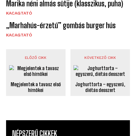
Marika néni almás sütije (klasszikus, puha)
KACAGTATÓ
„Marhahús-érzetű” gombás burger hús
KACAGTATÓ
ELŐZŐ CIKK
KÖVETKEZŐ CIKK
Megjelentek a tavasz első
Joghurttorta – egyszerű,
hírnökei
diétás desszert
NÉPSZERŰ CIKKEK