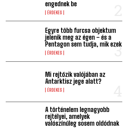
engednek be
ÉRDEKES
Egyre több furcsa objektum
jelenik meg az égen – és a
Pentagon sem tudja, mik ezek
ÉRDEKES
Mi rejtőzik valójában az
Antarktisz jege alatt?
ÉRDEKES
A történelem legnagyobb
rejtélyei, amelyek
valószínűleg sosem oldódnak