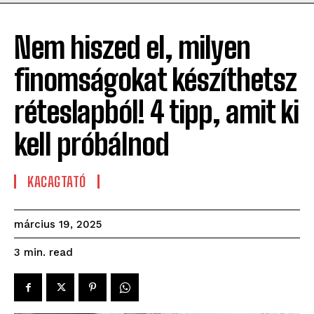
Nem hiszed el, milyen
finomságokat készíthetsz
réteslapból! 4 tipp, amit ki
kell próbálnod
KACAGTATÓ
március 19, 2025
read
3
min.