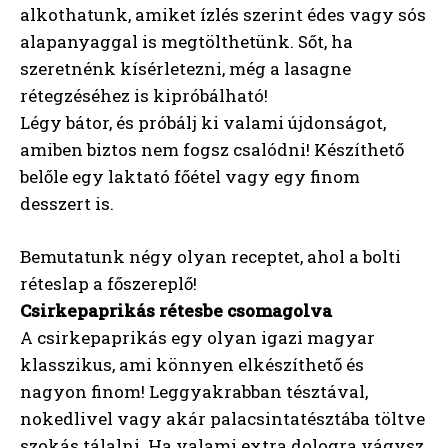
alkothatunk, amiket ízlés szerint édes vagy sós
alapanyaggal is megtölthetünk. Sőt, ha
szeretnénk kísérletezni, még a lasagne
rétegzéséhez is kipróbálható!
Légy bátor, és próbálj ki valami újdonságot,
amiben biztos nem fogsz csalódni! Készíthető
belőle egy laktató főétel vagy egy finom
desszert is.
Bemutatunk négy olyan receptet, ahol a bolti
réteslap a főszereplő!
Csirkepaprikás rétesbe csomagolva
A csirkepaprikás egy olyan igazi magyar
klasszikus, ami könnyen elkészíthető és
nagyon finom! Leggyakrabban tésztával,
nokedlivel vagy akár palacsintatésztába töltve
szokás tálalni. Ha valami extra dologra vágysz,