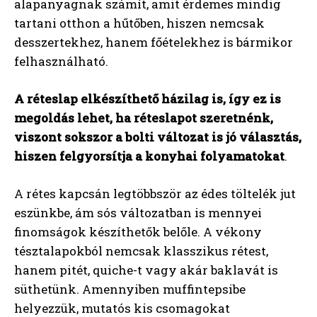
alapanyagnak számít, amit érdemes mindig
tartani otthon a hűtőben, hiszen nemcsak
desszertekhez, hanem főételekhez is bármikor
felhasználható.
A réteslap elkészíthető házilag is, így ez is
megoldás lehet, ha réteslapot szeretnénk,
viszont sokszor a bolti változat is jó választás,
hiszen felgyorsítja a konyhai folyamatokat
.
A rétes kapcsán legtöbbször az édes töltelék jut
eszünkbe, ám sós változatban is mennyei
finomságok készíthetők belőle. A vékony
tésztalapokból nemcsak klasszikus rétest,
hanem pitét, quiche-t vagy akár baklavát is
süthetünk. Amennyiben muffintepsibe
helyezzük, mutatós kis csomagokat