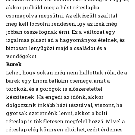
akkor próbáld meg a húst réteslapba
csomagolva megsütni. Az elkészült szafttal
meg kell locsolni rendesen, így az ízek még
jobban össze fognak érni. Ez a változat egy
izgalmas pluszt ad a hagyományos ételnek, és
biztosan lenyűgözi majd a családot és a
vendégeket.
Burek
Lehet, hogy sokan még nem hallottak róla, de a
burek egy finom balkáni csemege, amit a
törökök, és a görögök is előszeretettel
készítenek. Ha engedi az időnk, akkor
dolgozzunk inkább házi tésztával, viszont, ha
gyorsak szeretnénk lenni, akkor a bolti
réteslap is tökéletesen megfelel hozzá. Mivel a
réteslap elég könnyen eltörhet, ezért érdemes