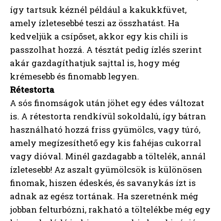
így tartsuk kéznél például a kakukkfüvet,
amely ízletesebbé teszi az összhatást. Ha
kedveljük a csípőset, akkor egy kis chili is
passzolhat hozzá. A tésztát pedig ízlés szerint
akár gazdagíthatjuk sajttal is, hogy még
krémesebb és finomabb legyen.
Rétestorta
A sós finomságok után jöhet egy édes változat
is. A rétestorta rendkívül sokoldalú, így bátran
használható hozzá friss gyümölcs, vagy túró,
amely megízesíthető egy kis fahéjas cukorral
vagy dióval. Minél gazdagabb a töltelék, annál
ízletesebb! Az aszalt gyümölcsök is különösen
finomak, hiszen édeskés, és savanykás ízt is
adnak az egész tortának. Ha szeretnénk még
jobban felturbózni, rakható a töltelékbe még egy