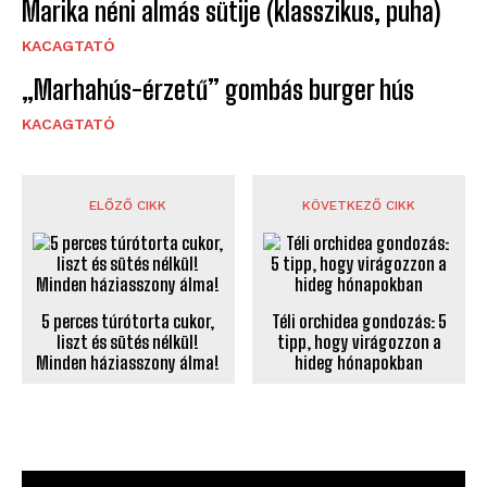
Marika néni almás sütije (klasszikus, puha)
KACAGTATÓ
„Marhahús-érzetű” gombás burger hús
KACAGTATÓ
ELŐZŐ CIKK
KÖVETKEZŐ CIKK
5 perces túrótorta cukor,
Téli orchidea gondozás: 5
liszt és sütés nélkül!
tipp, hogy virágozzon a
Minden háziasszony álma!
hideg hónapokban
NÉPSZERŰ CIKKEK