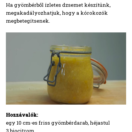
Ha gyömbérből ízletes dzsemet készítünk,
megakadályozhatjuk, hogy a kórokozók
megbetegítsenek.
Hozzávalók:
egy 10 cm-es friss gyömbérdarab, héjastul
3 biocitrom