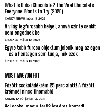
Everyone Wants to Try (2026)
CANDY NEWS
július 11, 2026
A világ legfurcsább helyei, ahová szinte senkit
nem engednek be
ÉRDEKES
május 10, 2026
Egyre több furcsa objektum jelenik meg az égen
– és a Pentagon sem tudja, mik ezek
ÉRDEKES
május 10, 2026
MOST NAGYON FUT
Főzött csokoládékrém 25 perc alatt! A főzött
krémnél nincs finomabb!
KACAGTATÓ
június 13, 2021
Hol csókol meg a férfi? Így érez irántad!
LOVE
október 2, 2024