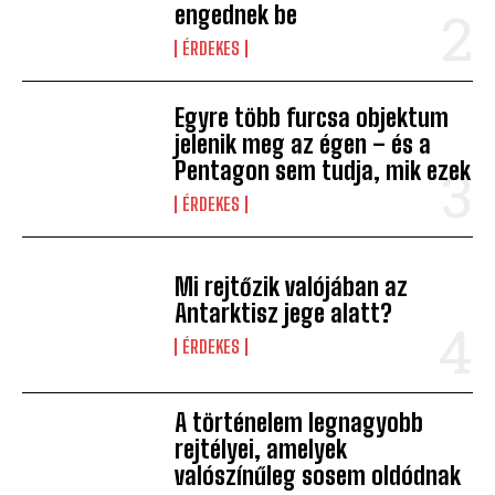
engednek be
ÉRDEKES
Egyre több furcsa objektum
jelenik meg az égen – és a
Pentagon sem tudja, mik ezek
ÉRDEKES
Mi rejtőzik valójában az
Antarktisz jege alatt?
ÉRDEKES
A történelem legnagyobb
rejtélyei, amelyek
valószínűleg sosem oldódnak