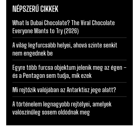
What Is Dubai Chocolate? The Viral Chocolate
Everyone Wants to Try (2026)
A világ legfurcsább helyei, ahová szinte senkit
nem engednek be
Egyre több furcsa objektum jelenik meg az égen –
és a Pentagon sem tudja, mik ezek
Mi rejtőzik valójában az Antarktisz jege alatt?
A történelem legnagyobb rejtélyei, amelyek
valószínűleg sosem oldódnak meg