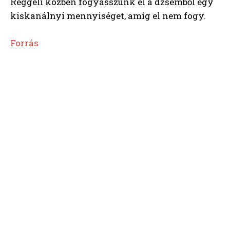
Reggeli közben fogyasszunk el a dzsemből egy
kiskanálnyi mennyiséget, amíg el nem fogy.
Forrás