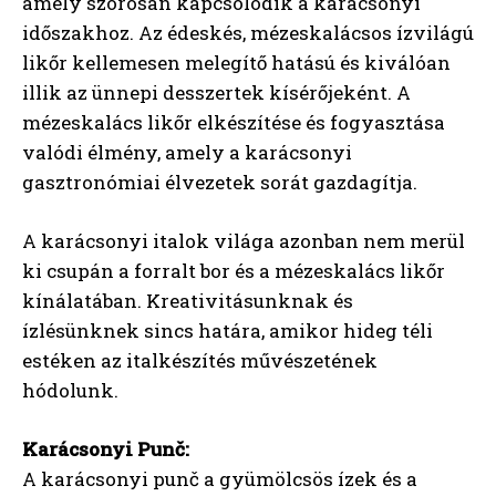
amely szorosan kapcsolódik a karácsonyi
időszakhoz. Az édeskés, mézeskalácsos ízvilágú
likőr kellemesen melegítő hatású és kiválóan
illik az ünnepi desszertek kísérőjeként. A
mézeskalács likőr elkészítése és fogyasztása
valódi élmény, amely a karácsonyi
gasztronómiai élvezetek sorát gazdagítja.
A karácsonyi italok világa azonban nem merül
ki csupán a forralt bor és a mézeskalács likőr
kínálatában. Kreativitásunknak és
ízlésünknek sincs határa, amikor hideg téli
estéken az italkészítés művészetének
hódolunk.
Karácsonyi Punč:
A karácsonyi punč a gyümölcsös ízek és a