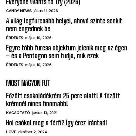
Everyone Wants to Try (2026)
CANDY NEWS
július 11, 2026
A világ legfurcsább helyei, ahová szinte senkit
nem engednek be
ÉRDEKES
május 10, 2026
Egyre több furcsa objektum jelenik meg az égen
– és a Pentagon sem tudja, mik ezek
ÉRDEKES
május 10, 2026
MOST NAGYON FUT
Főzött csokoládékrém 25 perc alatt! A főzött
krémnél nincs finomabb!
KACAGTATÓ
június 13, 2021
Hol csókol meg a férfi? Így érez irántad!
LOVE
október 2, 2024