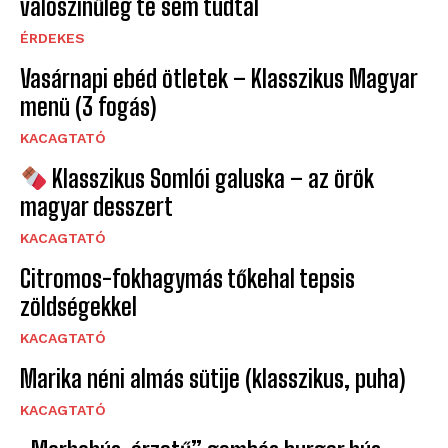
valószínűleg te sem tudtál
ÉRDEKES
Vasárnapi ebéd ötletek – Klasszikus Magyar
menü (3 fogás)
KACAGTATÓ
Klasszikus Somlói galuska – az örök
magyar desszert
KACAGTATÓ
Citromos-fokhagymás tőkehal tepsis
zöldségekkel
KACAGTATÓ
Marika néni almás sütije (klasszikus, puha)
KACAGTATÓ