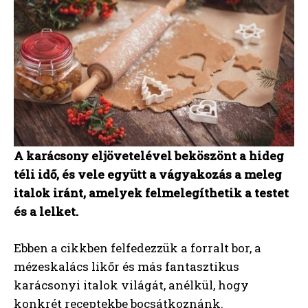
A karácsony eljövetelével beköszönt a hideg
téli idő, és vele együtt a vágyakozás a meleg
italok iránt, amelyek felmelegíthetik a testet
és a lelket.
Ebben a cikkben felfedezzük a forralt bor, a
mézeskalács likőr és más fantasztikus
karácsonyi italok világát, anélkül, hogy
konkrét receptekbe bocsátkoznánk.