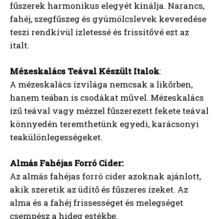
fűszerek harmonikus elegyét kínálja. Narancs,
fahéj, szegfűszeg és gyümölcslevek keveredése
teszi rendkívül ízletessé és frissítővé ezt az
italt.
Mézeskalács Teával Készült Italok
:
A mézeskalács ízvilága nemcsak a likőrben,
hanem teában is csodákat művel. Mézeskalács
ízű teával vagy mézzel fűszerezett fekete teával
könnyedén teremthetünk egyedi, karácsonyi
teakülönlegességeket.
Almás Fahéjas Forró Cider:
Az almás fahéjas forró cider azoknak ajánlott,
akik szeretik az üdítő és fűszeres ízeket. Az
alma és a fahéj frissességet és melegséget
csempész a hideg estékbe.