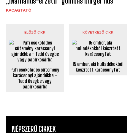
„Marhahús-érzetű” gombás burger hús
KACAGTATÓ
ELŐZŐ CIKK
KÖVETKEZŐ CIKK
15 ember, aki hulladékokból
Pufi csokoládés sütemény
készített karácsonyfát
karácsonyi ajándékba –
Tedd üvegbe vagy
papírkosárba
NÉPSZERŰ CIKKEK