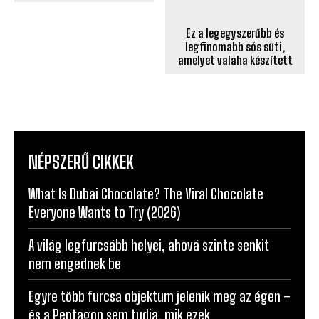
csokis: elolvad a szájban és
legfinomabb sós süti,
nem kell sütni
amelyet valaha készített
NÉPSZERŰ CIKKEK
What Is Dubai Chocolate? The Viral Chocolate
Everyone Wants to Try (2026)
A világ legfurcsább helyei, ahová szinte senkit
nem engednek be
Egyre több furcsa objektum jelenik meg az égen –
és a Pentagon sem tudja, mik ezek
Mi rejtőzik valójában az Antarktisz jege alatt?