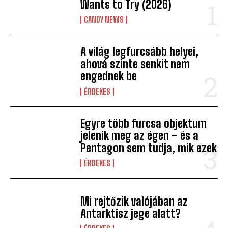
Wants to Try (2026)
CANDY NEWS
A világ legfurcsább helyei,
ahová szinte senkit nem
engednek be
ÉRDEKES
Egyre több furcsa objektum
jelenik meg az égen – és a
Pentagon sem tudja, mik ezek
ÉRDEKES
Mi rejtőzik valójában az
Antarktisz jege alatt?