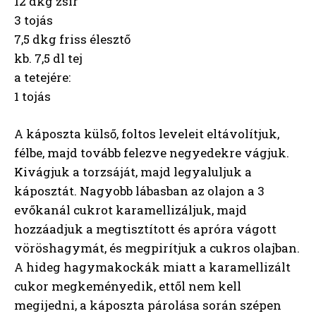
12 dkg zsír
3 tojás
7,5 dkg friss élesztő
kb. 7,5 dl tej
a tetejére:
1 tojás
A káposzta külső, foltos leveleit eltávolítjuk,
félbe, majd tovább felezve negyedekre vágjuk.
Kivágjuk a torzsáját, majd legyaluljuk a
káposztát. Nagyobb lábasban az olajon a 3
evőkanál cukrot karamellizáljuk, majd
hozzáadjuk a megtisztított és apróra vágott
vöröshagymát, és megpirítjuk a cukros olajban.
A hideg hagymakockák miatt a karamellizált
cukor megkeményedik, ettől nem kell
megijedni, a káposzta párolása során szépen