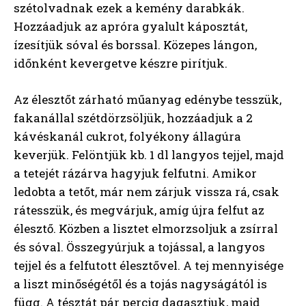
szétolvadnak ezek a kemény darabkák.
Hozzáadjuk az apróra gyalult káposztát,
ízesítjük sóval és borssal. Közepes lángon,
időnként kevergetve készre pirítjuk.
Az élesztőt zárható műanyag edénybe tesszük,
fakanállal szétdörzsöljük, hozzáadjuk a 2
kávéskanál cukrot, folyékony állagúra
keverjük. Felöntjük kb. 1 dl langyos tejjel, majd
a tetejét rázárva hagyjuk felfutni. Amikor
ledobta a tetőt, már nem zárjuk vissza rá, csak
rátesszük, és megvárjuk, amíg újra felfut az
élesztő. Közben a lisztet elmorzsoljuk a zsírral
és sóval. Összegyúrjuk a tojással, a langyos
tejjel és a felfutott élesztővel. A tej mennyisége
a liszt minőségétől és a tojás nagyságától is
függ. A tésztát pár percig dagasztjuk, majd