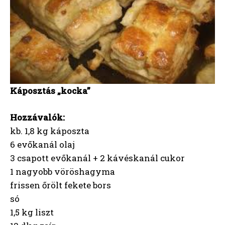
Káposztás „kocka”
Hozzávalók:
kb. 1,8 kg káposzta
6 evőkanál olaj
3 csapott evőkanál + 2 kávéskanál cukor
1 nagyobb vöröshagyma
frissen őrölt fekete bors
só
1,5 kg liszt