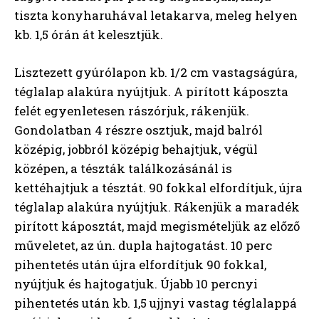
tiszta konyharuhával letakarva, meleg helyen
kb. 1,5 órán át kelesztjük.
Lisztezett gyúrólapon kb. 1/2 cm vastagságúra,
téglalap alakúra nyújtjuk. A pirított káposzta
felét egyenletesen rászórjuk, rákenjük.
Gondolatban 4 részre osztjuk, majd balról
középig, jobbról középig behajtjuk, végül
középen, a tészták találkozásánál is
kettéhajtjuk a tésztát. 90 fokkal elfordítjuk, újra
téglalap alakúra nyújtjuk. Rákenjük a maradék
pirított káposztát, majd megismételjük az előző
műveletet, az ún. dupla hajtogatást. 10 perc
pihentetés után újra elfordítjuk 90 fokkal,
nyújtjuk és hajtogatjuk. Újabb 10 percnyi
pihentetés után kb. 1,5 ujjnyi vastag téglalappá