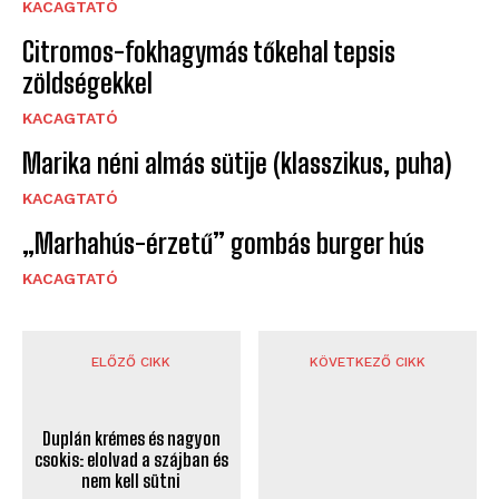
KACAGTATÓ
Citromos-fokhagymás tőkehal tepsis
zöldségekkel
KACAGTATÓ
Marika néni almás sütije (klasszikus, puha)
KACAGTATÓ
„Marhahús-érzetű” gombás burger hús
KACAGTATÓ
ELŐZŐ CIKK
KÖVETKEZŐ CIKK
Duplán krémes és nagyon
Ez a legegyszerűbb és