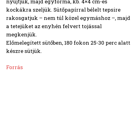
nyújtjuk, majd egyforma, kb. 4×4 cm-es
kockákra szeljük. Sütőpapírral bélelt tepsire
rakosgatjuk – nem túl közel egymáshoz –, majd
a tetejüket az enyhén felvert tojással
megkenjük.
Előmelegített sütőben, 180 fokon 25-30 perc alatt
készre sütjük.
Forrás