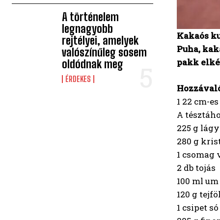
A történelem
legnagyobb
Kakaós ku
rejtélyei, amelyek
Puha, kaka
valószínűleg sosem
pakk elké
oldódnak meg
ÉRDEKES
Hozzával
1 22 cm-e
A tésztáh
225 g lágy
280 g kri
1 csomag v
2 db tojás
100 ml um
120 g tejfö
1 csipet só