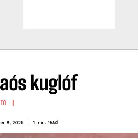
aós kuglóf
ATÓ
read
1
min.
er 8, 2025