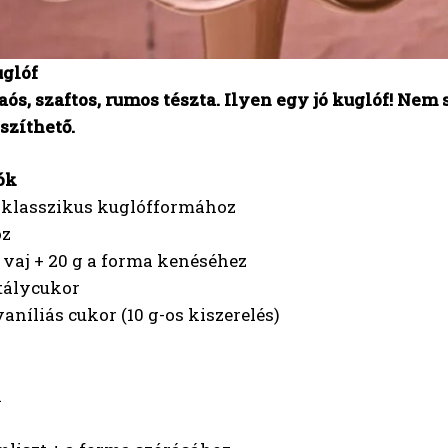
glóf
ós, szaftos, rumos tészta. Ilyen egy jó kuglóf! Nem
szíthető.
ók
s klasszikus kuglófformához
oz
 vaj + 20 g a forma kenéséhez
stálycukor
aníliás cukor (10 g-os kiszerelés)
l