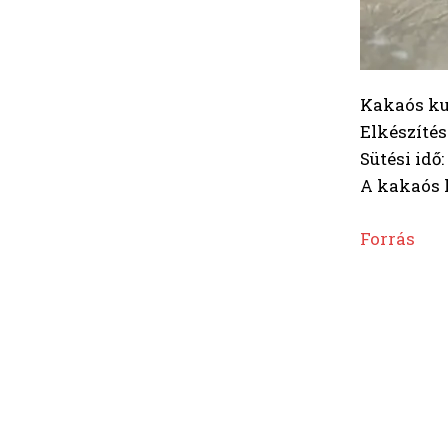
Kakaós kug
Elkészítési
Sütési idő:
A kakaós k
Forrás