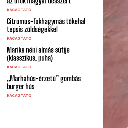
az örök magyar desszert
KACAGTATÓ
Citromos-fokhagymás tőkehal
tepsis zöldségekkel
KACAGTATÓ
Marika néni almás sütije
(klasszikus, puha)
KACAGTATÓ
„Marhahús-érzetű” gombás
burger hús
KACAGTATÓ