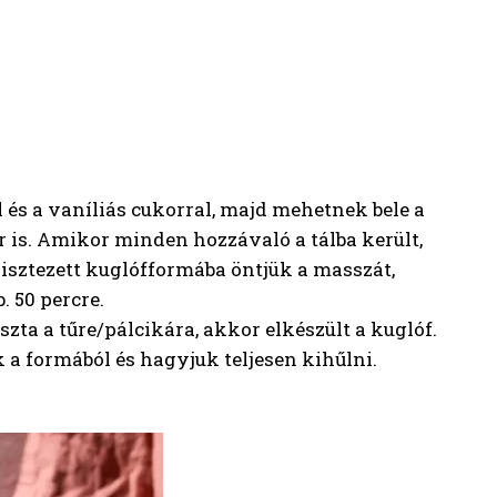
l és a vaníliás cukorral, majd mehetnek bele a
őpor is. Amikor minden hozzávaló a tálba került,
lisztezett kuglófformába öntjük a masszát,
. 50 percre.
zta a tűre/pálcikára, akkor elkészült a kuglóf.
k a formából és hagyjuk teljesen kihűlni.