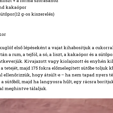
mliszt + a forma szórásához
and kakaópor
ütőpor(12 g-os kiszerelés)
kor
uglóf első lépéseként a vajat kihabosítjuk a cukorra
ztán a rum, a tejföl, a só, a liszt, a kakaópor és a süt
tkeverjük. Kivajazott vagy kiolajozott és enyhén ki
a tetejét, majd 175 fokra előmelegített sütőbe toljuk kb
 ellenőrizzük, hogy átsült-e – ha nem tapad nyers tés
a sütőből, majd ha langyosra hűlt, egy rácsra borítju
al meghintve tálaljuk.