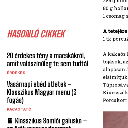
285 g fino
80 g holl
1 csomag s
A tetejére
HASONLÓ CIKKEK
1 tk porcu
A kakaós k
20 érdekes tény a macskákról,
tojások, a
amit valószínűleg te sem tudtál
alaposan á
ÉRDEKES
elsimítjuk 
Vasárnapi ebéd ötletek –
Tűpróbával
Klasszikus Magyar menü (3
Kivesszük 
fogás)
Porcukorr
KACAGTATÓ
🍫 Klasszikus Somlói galuska –