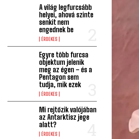
A világ legfurcsább
helyei, ahová szinte
senkit nem
engednek be
ÉRDEKES
Egyre több furcsa
objektum jelenik
meg az égen – és a
Pentagon sem
tudja, mik ezek
ÉRDEKES
Mi rejtőzik valójában
az Antarktisz jege
alatt?
ÉRDEKES