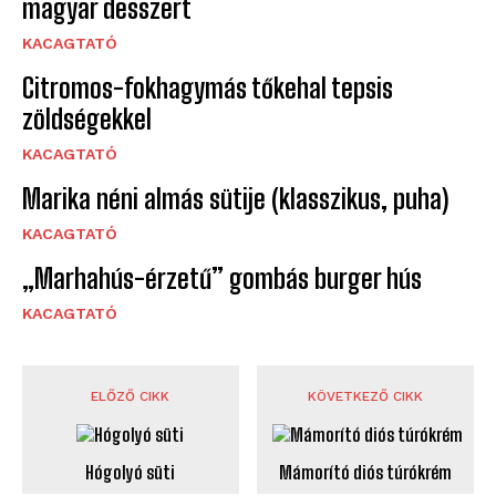
magyar desszert
KACAGTATÓ
Citromos-fokhagymás tőkehal tepsis
zöldségekkel
KACAGTATÓ
Marika néni almás sütije (klasszikus, puha)
KACAGTATÓ
„Marhahús-érzetű” gombás burger hús
KACAGTATÓ
ELŐZŐ CIKK
KÖVETKEZŐ CIKK
Hógolyó süti
Mámorító diós túrókrém