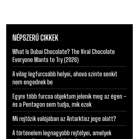
NÉPSZERŰ CIKKEK
What Is Dubai Chocolate? The Viral Chocolate
Everyone Wants to Try (2026)
A világ legfurcsább helyei, ahová szinte senkit
nem engednek be
Egyre több furcsa objektum jelenik meg az égen –
és a Pentagon sem tudja, mik ezek
Mi rejtőzik valójában az Antarktisz jege alatt?
A történelem legnagyobb rejtélyei, amelyek