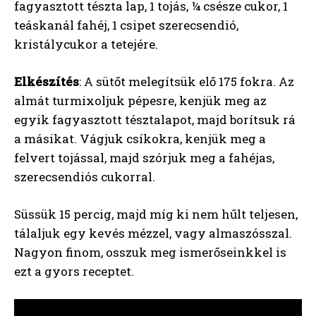
fagyasztott tészta lap, 1 tojás, ¼ csésze cukor, 1
teáskanál fahéj, 1 csipet szerecsendió,
kristálycukor a tetejére.
Elkészítés
: A sütőt melegítsük elő 175 fokra. Az
almát turmixoljuk pépesre, kenjük meg az
egyik fagyasztott tésztalapot, majd borítsuk rá
a másikat. Vágjuk csíkokra, kenjük meg a
felvert tojással, majd szórjuk meg a fahéjas,
szerecsendiós cukorral.
Süssük 15 percig, majd míg ki nem hűlt teljesen,
tálaljuk egy kevés mézzel, vagy almaszósszal.
Nagyon finom, osszuk meg ismerőseinkkel is
ezt a gyors receptet.