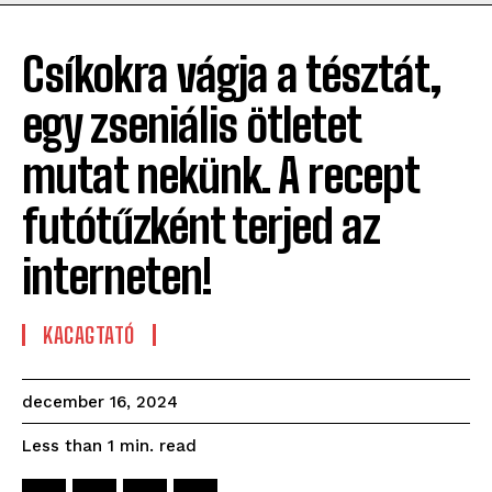
Csíkokra vágja a tésztát,
egy zseniális ötletet
mutat nekünk. A recept
futótűzként terjed az
interneten!
KACAGTATÓ
december 16, 2024
read
Less than 1
min.