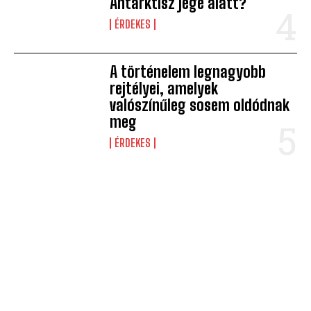
Antarktisz jege alatt?
ÉRDEKES
A történelem legnagyobb
rejtélyei, amelyek
valószínűleg sosem oldódnak
meg
ÉRDEKES