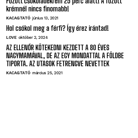
Főzött csokoládékrém 25 perc alatt! A főzött
krémnél nincs finomabb!
KACAGTATÓ
június 13, 2021
Hol csókol meg a férfi? Így érez irántad!
LOVE
október 2, 2024
AZ ELLENŐR KÖTEKEDNI KEZDETT A 80 ÉVES
NAGYMAMÁVAL, DE AZ EGY MONDATTAL A FÖLDBE
TIPORTA. AZ UTASOK FETRENGVE NEVETTEK
KACAGTATÓ
március 25, 2021