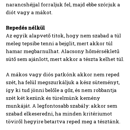
narancshéjjal forraljuk fel, majd ebbe szórjuk a
diót vagy a mákot.
Repedés nélkül
Az egyik alapvető titok, hogy nem szabad a túl
meleg tepsibe tenni a bejglit, mert akkor túl
hamar megbarnulhat. Alacsony hőmérsékletű
sütő sem ajánlott, mert akkor a tészta kelhet túl.
A mákos vagy diós patkónk akkor nem reped
szét, ha felül megszurkáljuk a kész süteményt,
így ki tud jönni belőle a gőz, és nem robbantja
szét két kezünk és türelmünk kemény
munkáját. A legfontosabb szabály: akkor sem
szabad elkeseredni, ha minden kritériumot
töviről hegyire betartva reped meg a tésztánk.