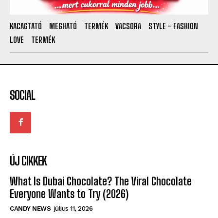
KACAGTATÓ
MEGHATÓ
TERMÉK
VACSORA
STYLE – FASHION
LOVE
TERMÉK
SOCIAL
ÚJ CIKKEK
What Is Dubai Chocolate? The Viral Chocolate
Everyone Wants to Try (2026)
CANDY NEWS
július 11, 2026
A világ legfurcsább helyei, ahová szinte senkit