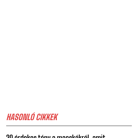
HASONLÓ CIKKEK
20 érdekes tény a macskákról, amit