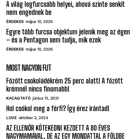
nem engednek be
ÉRDEKES
május 10, 2026
Egyre több furcsa objektum jelenik meg az égen
– és a Pentagon sem tudja, mik ezek
ÉRDEKES
május 10, 2026
MOST NAGYON FUT
Főzött csokoládékrém 25 perc alatt! A főzött
krémnél nincs finomabb!
KACAGTATÓ
június 13, 2021
Hol csókol meg a férfi? Így érez irántad!
LOVE
október 2, 2024
AZ ELLENŐR KÖTEKEDNI KEZDETT A 80 ÉVES
NAGYMAMÁVAL, DE AZ EGY MONDATTAL A FÖLDBE
TIPORTA. AZ UTASOK FETRENGVE NEVETTEK