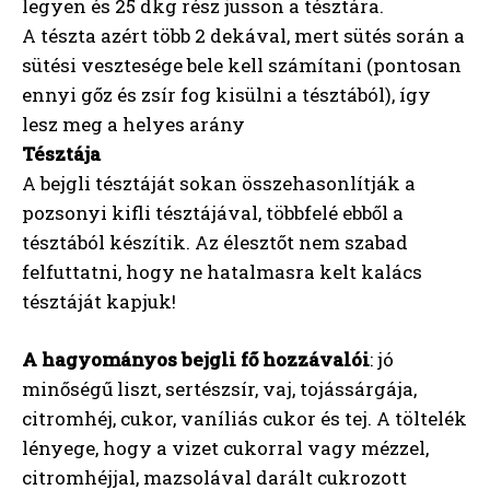
legyen és 25 dkg rész jusson a tésztára.
A tészta azért több 2 dekával, mert sütés során a
sütési vesztesége bele kell számítani (pontosan
ennyi gőz és zsír fog kisülni a tésztából), így
lesz meg a helyes arány
Tésztája
A bejgli tésztáját sokan összehasonlítják a
pozsonyi kifli tésztájával, többfelé ebből a
tésztából készítik. Az élesztőt nem szabad
felfuttatni, hogy ne hatalmasra kelt kalács
tésztáját kapjuk!
A hagyományos bejgli fő hozzávalói
: jó
minőségű liszt, sertészsír, vaj, tojássárgája,
citromhéj, cukor, vaníliás cukor és tej. A töltelék
lényege, hogy a vizet cukorral vagy mézzel,
citromhéjjal, mazsolával darált cukrozott