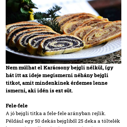
Nem múlhat el Karácsony bejgli nélkül, így
hát itt az ideje megismerni néhány bejgli
titkot, amit mindenkinek érdemes lenne
ismerni, aki idén is ezt süt.
Fele-fele
A jó bejgli titka a fele-fele arányban rejlik.
Például egy 50 dekás bejgliből 25 deka a töltelék