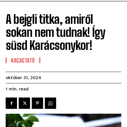
A bejgli titka, amiről
sokan nem tudnak! Így
süsd Karácsonykor!
KACAGTATÓ
október 31, 2024
read
1
min.