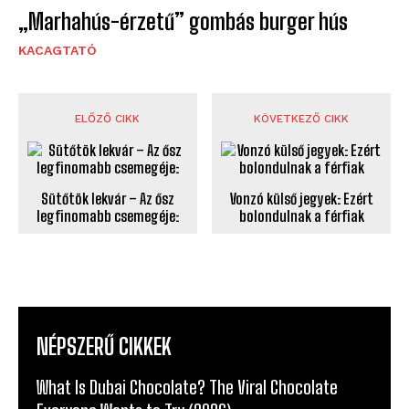
„Marhahús-érzetű” gombás burger hús
KACAGTATÓ
ELŐZŐ CIKK
KÖVETKEZŐ CIKK
Sütőtök lekvár – Az ősz
Vonzó külső jegyek: Ezért
legfinomabb csemegéje:
bolondulnak a férfiak
NÉPSZERŰ CIKKEK
What Is Dubai Chocolate? The Viral Chocolate
Everyone Wants to Try (2026)