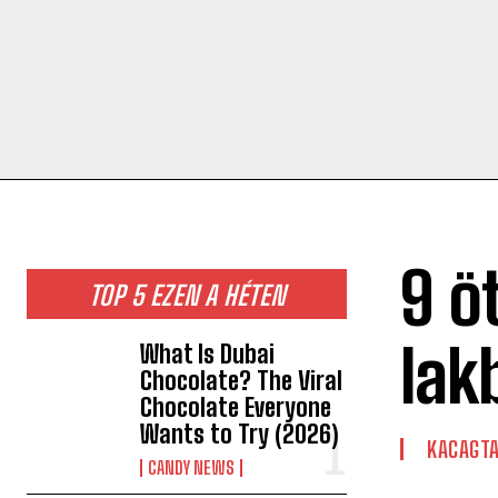
9 ö
TOP 5 EZEN A HÉTEN
lak
What Is Dubai
Chocolate? The Viral
Chocolate Everyone
Wants to Try (2026)
KACAGT
CANDY NEWS