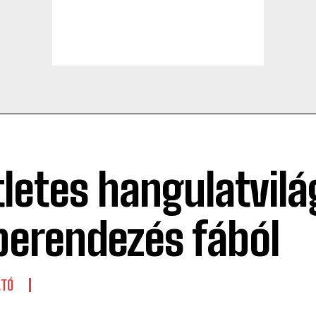
tletes hangulatvilá
berendezés fából
ATÓ