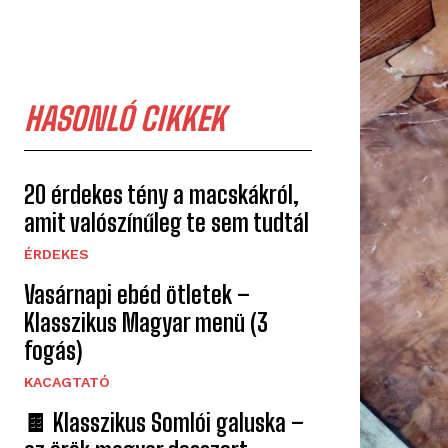
HASONLÓ CIKKEK
20 érdekes tény a macskákról,
amit valószínűleg te sem tudtál
ÉRDEKES
Vasárnapi ebéd ötletek –
Klasszikus Magyar menü (3
fogás)
KACAGTATÓ
🍫 Klasszikus Somlói galuska –