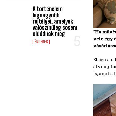
A történelem
legnagyobb
rejtélyei, amelyek
valószínűleg sosem
“Ha művés
oldódnak meg
vele egy d
ÉRDEKES
vásárláss
Ebben a ci
átvilágítá
is, amit a