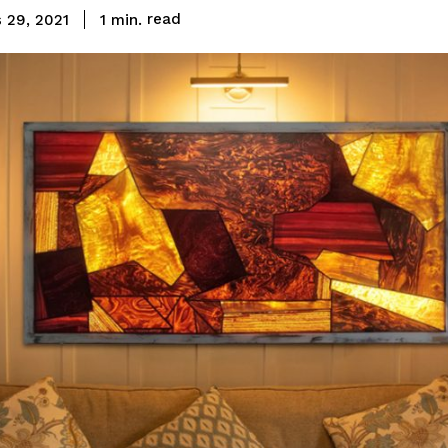
read
1
min.
 29, 2021