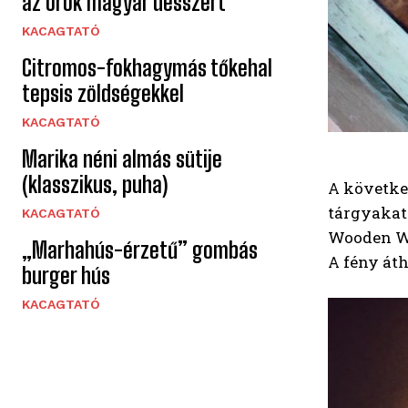
az örök magyar desszert
KACAGTATÓ
Citromos-fokhagymás tőkehal
tepsis zöldségekkel
KACAGTATÓ
Marika néni almás sütije
(klasszikus, puha)
A követke
tárgyakat 
KACAGTATÓ
Wooden Wa
„Marhahús-érzetű” gombás
A fény áth
burger hús
KACAGTATÓ