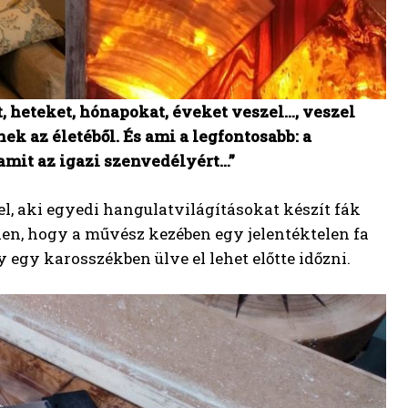
, heteket, hónapokat, éveket veszel…, veszel
ek az életéből. És ami a legfontosabb: a
amit az igazi szenvedélyért…”
l, aki egyedi hangulatvilágításokat készít fák
len, hogy a művész kezében egy jelentéktelen fa
 egy karosszékben ülve el lehet előtte időzni.