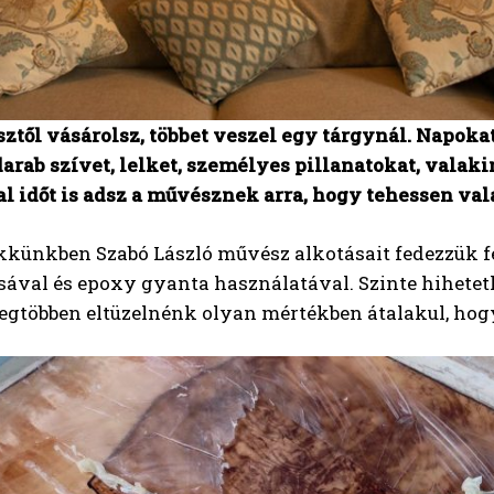
ztől vásárolsz, többet veszel egy tárgynál. Napokat
arab szívet, lelket, személyes pillanatokat, valakin
al időt is adsz a művésznek arra, hogy tehessen val
kkünkben Szabó László művész alkotásait fedezzük fe
sával és epoxy gyanta használatával. Szinte hihetet
 legtöbben eltüzelnénk olyan mértékben átalakul, hogy