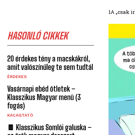
1A „csak i
HASONLÓ CIKKEK
20 érdekes tény a macskákról,
amit valószínűleg te sem tudtál
ÉRDEKES
Vasárnapi ebéd ötletek –
Klasszikus Magyar menü (3
fogás)
KACAGTATÓ
🍫 Klasszikus Somlói galuska –