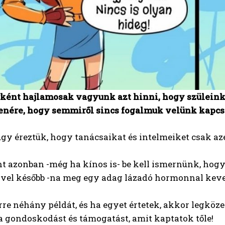
ként hajlamosak vagyunk azt hinni, hogy szüleink 
enére, hogy semmiről sincs fogalmuk velünk kapcs
gy éreztük, hogy tanácsaikat és intelmeiket csak az
nt azonban -még ha kínos is- be kell ismernünk, ho
évvel később -na meg egy adag lázadó hormonnal keve
re néhány példát, és ha egyet értetek, akkor legköz
a gondoskodást és támogatást, amit kaptatok tőle!