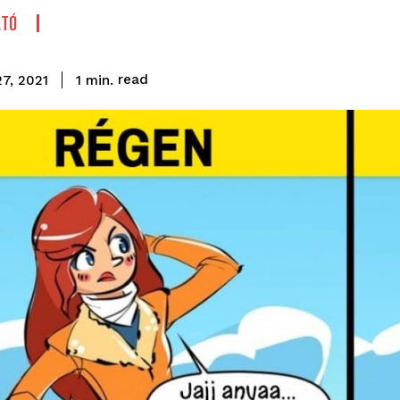
ATÓ
read
1
min.
27, 2021