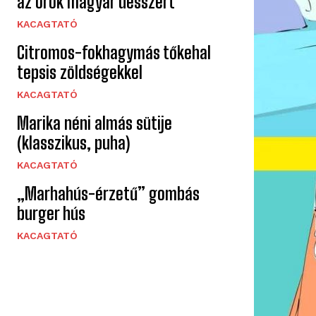
az örök magyar desszert
KACAGTATÓ
Citromos-fokhagymás tőkehal
tepsis zöldségekkel
KACAGTATÓ
Marika néni almás sütije
(klasszikus, puha)
KACAGTATÓ
„Marhahús-érzetű” gombás
burger hús
KACAGTATÓ