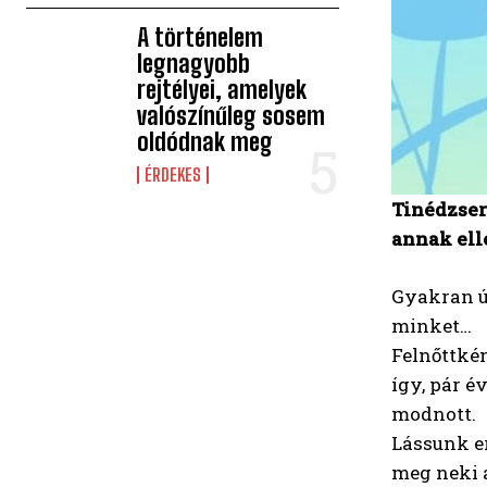
A történelem
legnagyobb
rejtélyei, amelyek
valószínűleg sosem
oldódnak meg
ÉRDEKES
Tinédzser
annak ell
Gyakran ú
minket…
Felnőttké
így, pár 
modnott.
Lássunk er
meg neki 