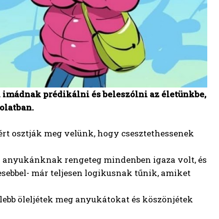
imádnak prédikálni és beleszólni az életünkbe,
olatban.
ért osztják meg velünk, hogy csesztethessenek
gy anyukánknak rengeteg mindenben igaza volt, és
sebbel- már teljesen logikusnak tűnik, amiket
elebb öleljétek meg anyukátokat és köszönjétek