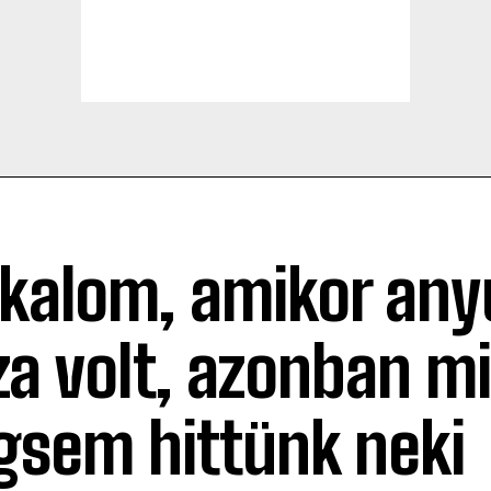
lkalom, amikor an
za volt, azonban mi
sem hittünk neki