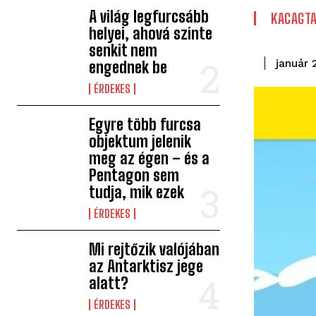
A világ legfurcsább
KACAGT
helyei, ahová szinte
senkit nem
január 
engednek be
ÉRDEKES
Egyre több furcsa
objektum jelenik
meg az égen – és a
Pentagon sem
tudja, mik ezek
ÉRDEKES
Mi rejtőzik valójában
az Antarktisz jege
alatt?
ÉRDEKES