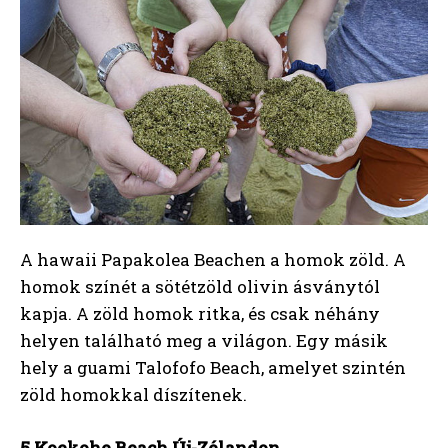
A hawaii Papakolea Beachen a homok zöld. A
homok színét a sötétzöld olivin ásványtól
kapja. A zöld homok ritka, és csak néhány
helyen található meg a világon. Egy másik
hely a guami Talofofo Beach, amelyet szintén
zöld homokkal díszítenek.
5 Koekohe Beach Új-Zélandon