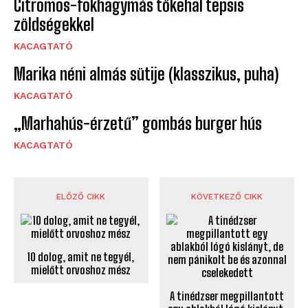
Citromos-fokhagymás tőkehal tepsis
zöldségekkel
KACAGTATÓ
Marika néni almás sütije (klasszikus, puha)
KACAGTATÓ
„Marhahús-érzetű” gombás burger hús
KACAGTATÓ
ELŐZŐ CIKK
KÖVETKEZŐ CIKK
10 dolog, amit ne tegyél,
mielőtt orvoshoz mész
A tinédzser megpillantott