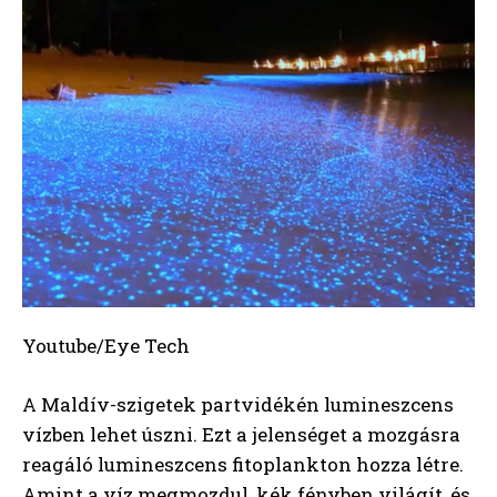
Youtube/Eye Tech
A Maldív-szigetek partvidékén lumineszcens
vízben lehet úszni. Ezt a jelenséget a mozgásra
reagáló lumineszcens fitoplankton hozza létre.
Amint a víz megmozdul, kék fényben világít, és