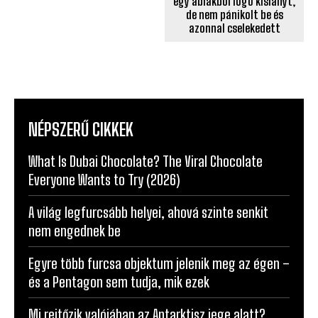
egy ablakból lógó kislányt,
de nem pánikolt be és
azonnal cselekedett
NÉPSZERŰ CIKKEK
What Is Dubai Chocolate? The Viral Chocolate
Everyone Wants to Try (2026)
A világ legfurcsább helyei, ahová szinte senkit
nem engednek be
Egyre több furcsa objektum jelenik meg az égen –
és a Pentagon sem tudja, mik ezek
Mi rejtőzik valójában az Antarktisz jege alatt?