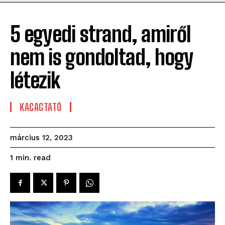
5 egyedi strand, amiről
nem is gondoltad, hogy
létezik
KACAGTATÓ
március 12, 2023
read
1
min.