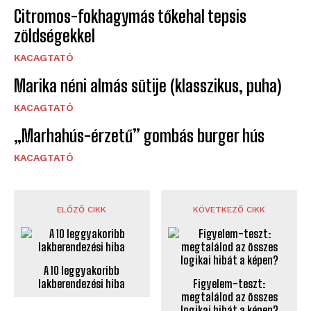
Citromos-fokhagymás tőkehal tepsis
zöldségekkel
KACAGTATÓ
Marika néni almás sütije (klasszikus, puha)
KACAGTATÓ
„Marhahús-érzetű” gombás burger hús
KACAGTATÓ
ELŐZŐ CIKK
KÖVETKEZŐ CIKK
A 10 leggyakoribb
lakberendezési hiba
Figyelem-teszt:
megtalálod az összes
logikai hibát a képen?