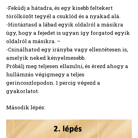
-Feküdj a hátadra, és egy kisebb feltekert
törölközőt tegyél a csuklód és a nyakad alá.
-Hintáztasd a lábad egyik oldalról a másikra
úgy, hogy a fejedet is ugyan így forgatod egyik
oldalról a másikra. –
-Csinálhatod egy irányba vagy ellentétesen is,
amelyik neked kényelmesebb.
Próbálj meg teljesen ellazulni, és érezd ahogy a
hullámzás végigmegy a teljes
gerincoszlopodon. 1 percig végezd a
gyakorlatot.
Második lépés: