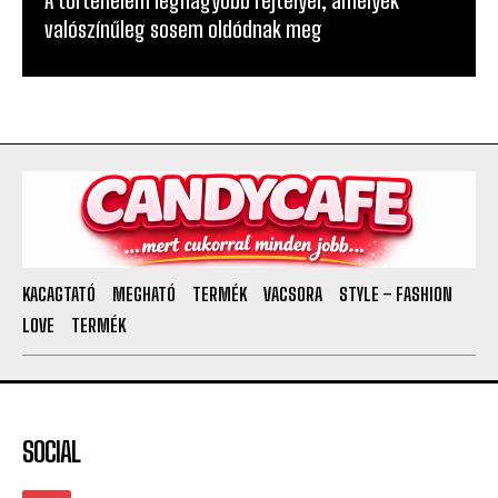
A történelem legnagyobb rejtélyei, amelyek
valószínűleg sosem oldódnak meg
KACAGTATÓ
MEGHATÓ
TERMÉK
VACSORA
STYLE – FASHION
LOVE
TERMÉK
SOCIAL