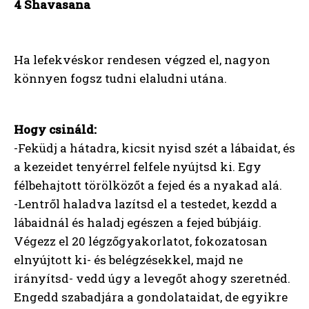
4 Shavasana
Ha lefekvéskor rendesen végzed el, nagyon
könnyen fogsz tudni elaludni utána.
Hogy csináld:
-Feküdj a hátadra, kicsit nyisd szét a lábaidat, és
a kezeidet tenyérrel felfele nyújtsd ki. Egy
félbehajtott törölközőt a fejed és a nyakad alá.
-Lentről haladva lazítsd el a testedet, kezdd a
lábaidnál és haladj egészen a fejed búbjáig.
Végezz el 20 légzőgyakorlatot, fokozatosan
elnyújtott ki- és belégzésekkel, majd ne
irányítsd- vedd úgy a levegőt ahogy szeretnéd.
Engedd szabadjára a gondolataidat, de egyikre