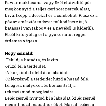
Pawanmuktasana, vagy Szél eltávolító póz
megkönnyíti a teljes gerincet percek alatt,
kiváltképp a derekat és a combokat. Plusz ez a
póz az emésztőrendszer működésére is jó
hatással van (ahogy ez a nevéből is kiderül).
Ebből kifolyólag ezt a gyakorlatot reggel
érdemes végezni.
Hogy csináld:
-Feküdj a hátadra, és lazíts.
-Húzd fel a térdeidet.
-A karjaiddal öleld át a lábaidat.
-Kilégzésnél a térdeidet húzd a hasad felé.
Lélegezz mélyeket, és koncentrálj a
rekeszizmod mozgására.
Belégzésnél nyújtsd ki a lábaidat, kilégzésnél
megint húzd magadhoz őket. Maradj ebben a