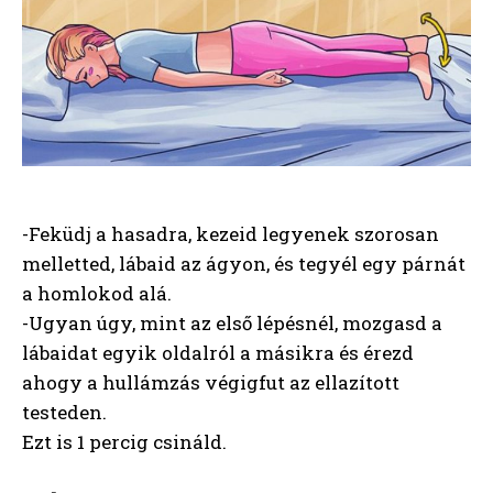
-Feküdj a hasadra, kezeid legyenek szorosan
melletted, lábaid az ágyon, és tegyél egy párnát
a homlokod alá.
-Ugyan úgy, mint az első lépésnél, mozgasd a
lábaidat egyik oldalról a másikra és érezd
ahogy a hullámzás végigfut az ellazított
testeden.
Ezt is 1 percig csináld.