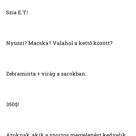
Szia E.T.!
Nyuszi? Macska? Valahol a kettő között?
Zebraminta + virág a sarokban..
350$!
Azoknak, akik a sportos megjelenést kedvelik..