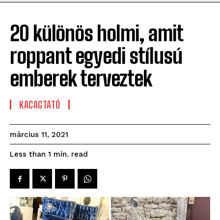
20 különös holmi, amit
roppant egyedi stílusú
emberek terveztek
KACAGTATÓ
március 11, 2021
read
Less than 1
min.