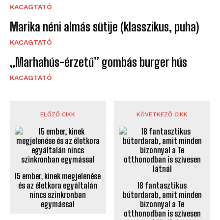
KACAGTATÓ
Marika néni almás sütije (klasszikus, puha)
KACAGTATÓ
„Marhahús-érzetű” gombás burger hús
KACAGTATÓ
ELŐZŐ CIKK
KÖVETKEZŐ CIKK
15 ember, kinek megjelenése
és az életkora egyáltalán
18 fantasztikus
nincs szinkronban
bútordarab, amit minden
egymással
bizonnyal a Te
otthonodban is szívesen