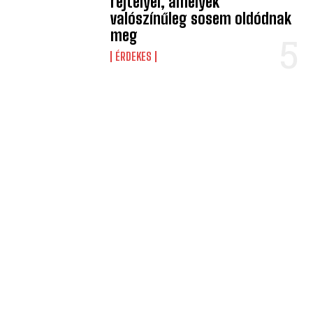
rejtélyei, amelyek
valószínűleg sosem oldódnak
meg
ÉRDEKES