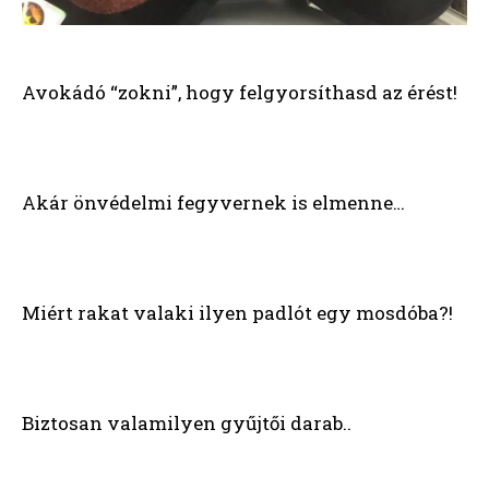
Avokádó “zokni”, hogy felgyorsíthasd az érést!
Akár önvédelmi fegyvernek is elmenne…
Miért rakat valaki ilyen padlót egy mosdóba?!
Biztosan valamilyen gyűjtői darab..