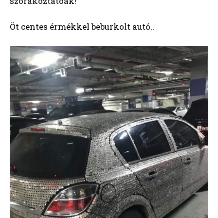
szórakoztatóak!
Öt centes érmékkel beburkolt autó..