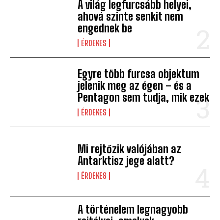
A világ legfurcsább helyei,
ahová szinte senkit nem
engednek be
ÉRDEKES
Egyre több furcsa objektum
jelenik meg az égen – és a
Pentagon sem tudja, mik ezek
ÉRDEKES
Mi rejtőzik valójában az
Antarktisz jege alatt?
ÉRDEKES
A történelem legnagyobb