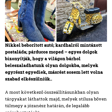
Nikkel beborított autó; kardhalról mintázott
postaláda; párducos moped – egyes dolgok
bizonyítják, hogy a világon bárhol
beleszaladhatunk olyan dolgokba, melyek
egyrészt egyediek, másrést sosem lett volna
szabad elkészülniük..
A most következő összeállításunkban olyan
tárgyakat láthattok majd, melyek stílusa bőven
túlmegy a józanész határán, de legalább