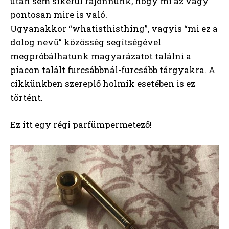
után sem sikerül rájönnünk, hogy mi az vagy
pontosan mire is való.
Ugyanakkor “whatisthisthing”, vagyis “mi ez a
dolog nevű” közösség segítségével
megpróbálhatunk magyarázatot találni a
piacon talált furcsábbnál-furcsább tárgyakra. A
cikkünkben szereplő holmik esetében is ez
történt.
Ez itt egy régi parfümpermetező!