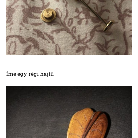
Íme egy régi hajtű