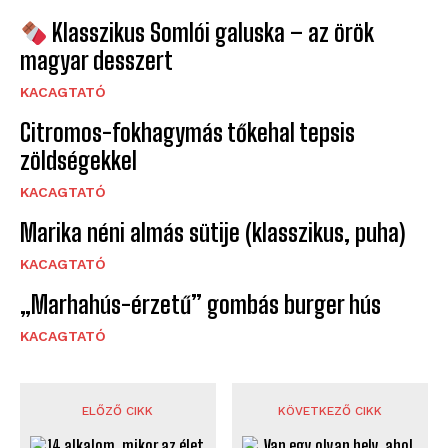
Klasszikus Somlói galuska – az örök
magyar desszert
KACAGTATÓ
Citromos-fokhagymás tőkehal tepsis
zöldségekkel
KACAGTATÓ
Marika néni almás sütije (klasszikus, puha)
KACAGTATÓ
„Marhahús-érzetű” gombás burger hús
KACAGTATÓ
ELŐZŐ CIKK
KÖVETKEZŐ CIKK