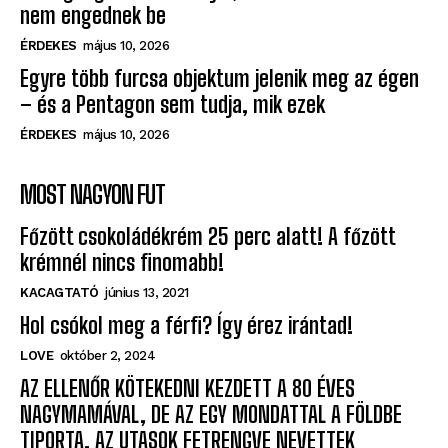
nem engednek be
ÉRDEKES
május 10, 2026
Egyre több furcsa objektum jelenik meg az égen
– és a Pentagon sem tudja, mik ezek
ÉRDEKES
május 10, 2026
MOST NAGYON FUT
Főzött csokoládékrém 25 perc alatt! A főzött
krémnél nincs finomabb!
KACAGTATÓ
június 13, 2021
Hol csókol meg a férfi? Így érez irántad!
LOVE
október 2, 2024
AZ ELLENŐR KÖTEKEDNI KEZDETT A 80 ÉVES
NAGYMAMÁVAL, DE AZ EGY MONDATTAL A FÖLDBE
TIPORTA. AZ UTASOK FETRENGVE NEVETTEK