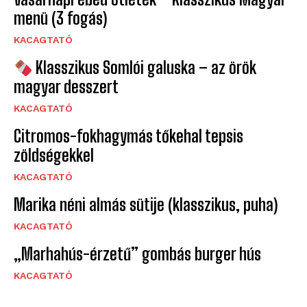
menü (3 fogás)
KACAGTATÓ
Klasszikus Somlói galuska – az örök
magyar desszert
KACAGTATÓ
Citromos-fokhagymás tőkehal tepsis
zöldségekkel
KACAGTATÓ
Marika néni almás sütije (klasszikus, puha)
KACAGTATÓ
„Marhahús-érzetű” gombás burger hús
KACAGTATÓ