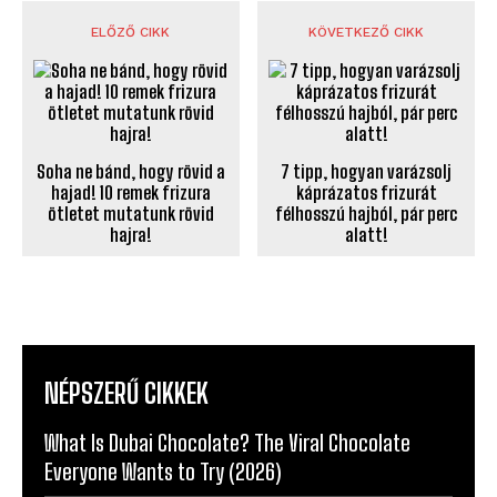
ELŐZŐ CIKK
KÖVETKEZŐ CIKK
Soha ne bánd, hogy rövid a
7 tipp, hogyan varázsolj
hajad! 10 remek frizura
káprázatos frizurát
ötletet mutatunk rövid
félhosszú hajból, pár perc
hajra!
alatt!
NÉPSZERŰ CIKKEK
What Is Dubai Chocolate? The Viral Chocolate
Everyone Wants to Try (2026)