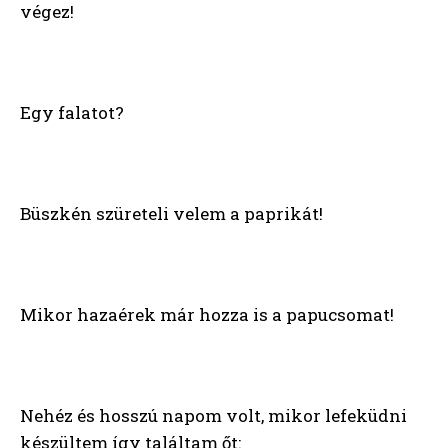
végez!
Egy falatot?
Büszkén szüreteli velem a paprikát!
Mikor hazaérek már hozza is a papucsomat!
Nehéz és hosszú napom volt, mikor lefeküdni
készültem így találtam őt: