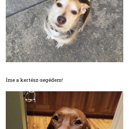
Íme a kertész-segédem!