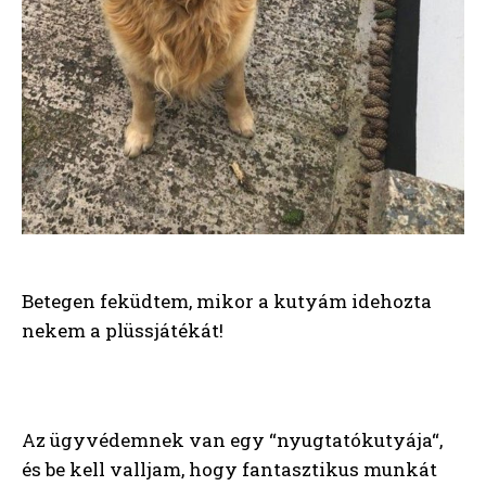
Betegen feküdtem, mikor a kutyám idehozta
nekem a plüssjátékát!
Az ügyvédemnek van egy “nyugtatókutyája“,
és be kell valljam, hogy fantasztikus munkát