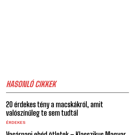
HASONLÓ CIKKEK
20 érdekes tény a macskákról, amit
valószínűleg te sem tudtál
ÉRDEKES
Vasárnapi ebéd ötletek – Klasszikus Magyar