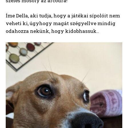
széles mosoly az arcodra!
Íme Della, aki tudja, hogy a játékai sípolóit nem
veheti ki, úgyhogy magát szégyellve mindig
odahozza nekünk, hogy kidobhassuk..