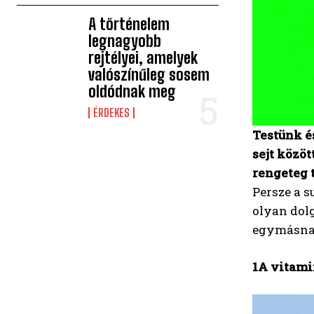
A történelem
legnagyobb
rejtélyei, amelyek
valószínűleg sosem
oldódnak meg
ÉRDEKES
Testünk é
sejt közöt
rengeteg 
Persze a 
olyan dolg
egymásnak
1A vitami