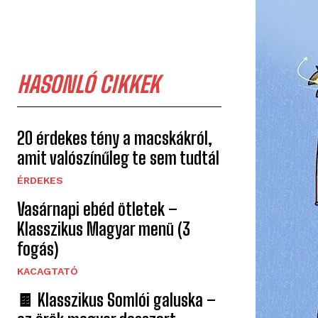
HASONLÓ CIKKEK
20 érdekes tény a macskákról,
amit valószínűleg te sem tudtál
ÉRDEKES
Vasárnapi ebéd ötletek –
Klasszikus Magyar menü (3
fogás)
KACAGTATÓ
🍫 Klasszikus Somlói galuska –