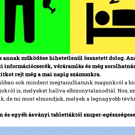
s annak működése hihetetlenül összetett dolog. An
ti információcserék, véráramlás és még sorolhatnán
titkot rejt még a mai napig számunkra.
suliban sok mindent megtanulhatunk magunkról a biol
okról is, melyeket hallva elbizonytalanodtál. Nos, e
, de mi most elmondjuk, melyek a legnagyobb tévhite
n és egyéb ásványi tablettáktól szuper-egészséges