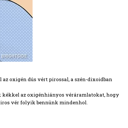
 az oxigén dús vért pirossal, a szén-dixoidban
lik kékkel az oxigénhiányos véráramlatokat, hogy
piros vér folyik bennünk mindenhol.