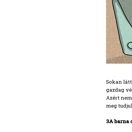
Sokan látt
gazdag vér
Azért nem 
meg tudju
3A barna 