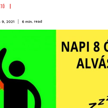
ATÓ
read
6
min.
 9, 2021