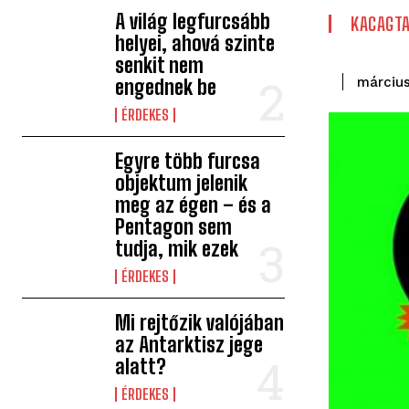
A világ legfurcsább
KACAGT
helyei, ahová szinte
senkit nem
március
engednek be
ÉRDEKES
Egyre több furcsa
objektum jelenik
meg az égen – és a
Pentagon sem
tudja, mik ezek
ÉRDEKES
Mi rejtőzik valójában
az Antarktisz jege
alatt?
ÉRDEKES