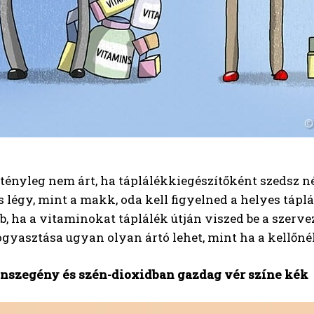
, tényleg nem árt, ha táplálékkiegészítőként szedsz
 légy, mint a makk, oda kell figyelned a helyes táplá
b, ha a vitaminokat táplálék útján viszed be a szervez
gyasztása ugyan olyan ártó lehet, mint ha a kellőnél
nszegény és szén-dioxidban gazdag vér színe kék