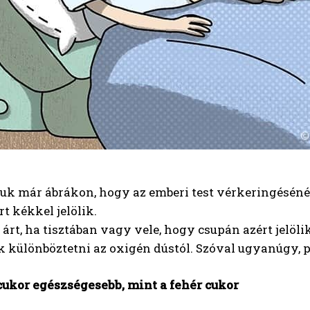
uk már ábrákon, hogy az emberi test vérkeringésénél
t kékkel jelölik.
árt, ha tisztában vagy vele, hogy csupán azért jelö
k különböztetni az oxigén dústól. Szóval ugyanúgy, 
cukor egészségesebb, mint a fehér cukor