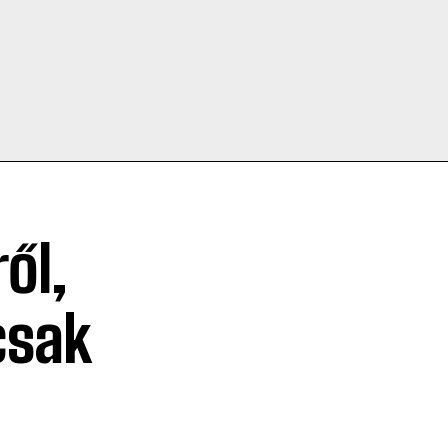
ől,
csak