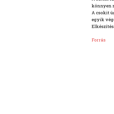
könnyen 
A csokit 
egyik végé
Elkészítési
Forrás