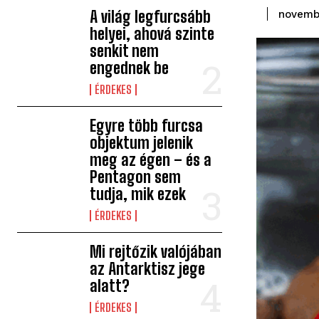
A világ legfurcsább
novembe
helyei, ahová szinte
senkit nem
engednek be
ÉRDEKES
Egyre több furcsa
objektum jelenik
meg az égen – és a
Pentagon sem
tudja, mik ezek
ÉRDEKES
Mi rejtőzik valójában
az Antarktisz jege
alatt?
ÉRDEKES