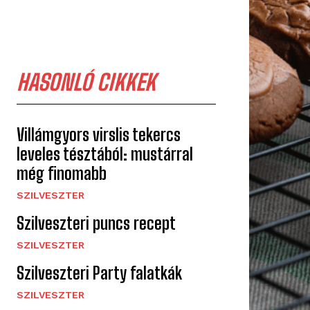
HASONLÓ CIKKEK
Villámgyors virslis tekercs
leveles tésztából: mustárral
még finomabb
SZILVESZTER
Szilveszteri puncs recept
SZILVESZTER
Szilveszteri Party falatkák
SZILVESZTER