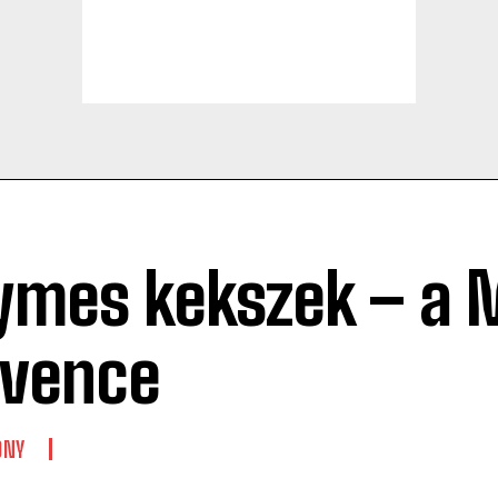
ymes kekszek – a 
vence
ONY