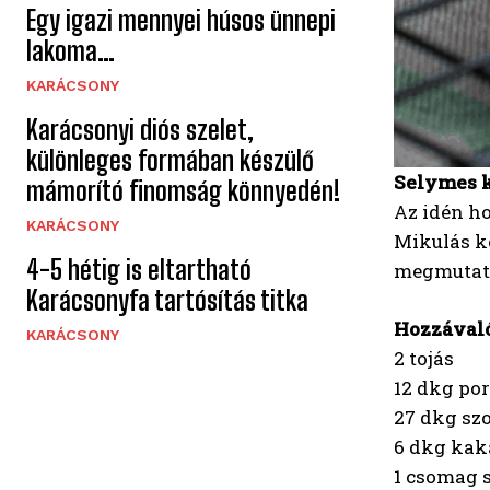
Egy igazi mennyei húsos ünnepi
lakoma…
KARÁCSONY
Karácsonyi diós szelet,
különleges formában készülő
Selymes k
mámorító finomság könnyedén!
Az idén h
KARÁCSONY
Mikulás k
4-5 hétig is eltartható
megmutato
Karácsonyfa tartósítás titka
Hozzával
KARÁCSONY
2 tojás
12 dkg po
27 dkg sz
6 dkg kak
1 csomag 