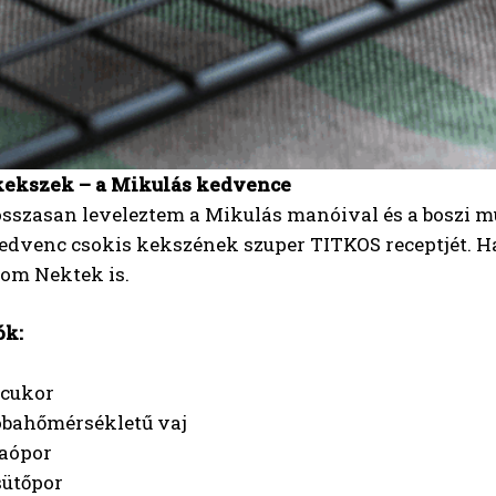
ekszek – a Mikulás kedvence
osszasan leveleztem a Mikulás manóival és a boszi m
edvenc csokis kekszének szuper TITKOS receptjét. Ha
m Nektek is.
ók:
rcukor
obahőmérsékletű vaj
aópor
sütőpor