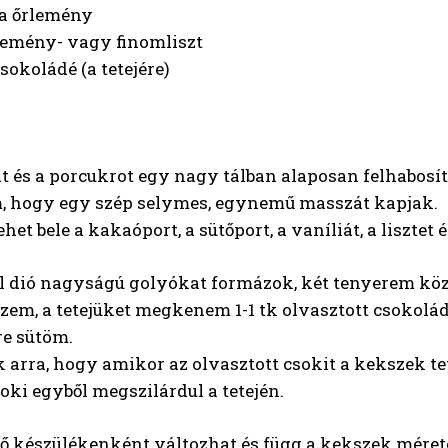
ia őrlemény
temény- vagy finomliszt
csokoládé (a tetejére)
t és a porcukrot egy nagy tálban alaposan felhabosí
, hogy egy szép selymes, egynemű masszát kapjak.
het bele a kakaóport, a sütőport, a vaníliát, a liszte
l dió nagyságú golyókat formázok, két tenyerem közö
szem, a tetejüket megkenem 1-1 tk olvasztott csokolád
re sütöm.
 arra, hogy amikor az olvasztott csokit a kekszek tet
oki egyből megszilárdul a tetején.
dő készülékenként változhat és függ a kekszek méreté