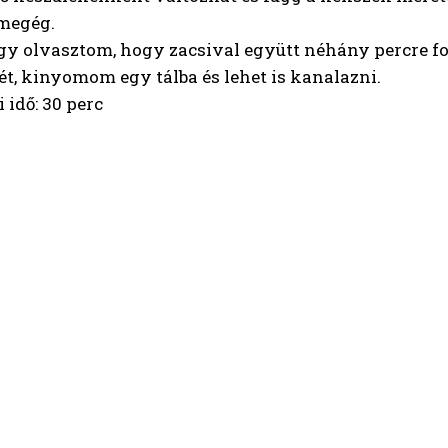
megég.
úgy olvasztom, hogy zacsival együtt néhány percre f
t, kinyomom egy tálba és lehet is kanalazni.
 idő: 30 perc