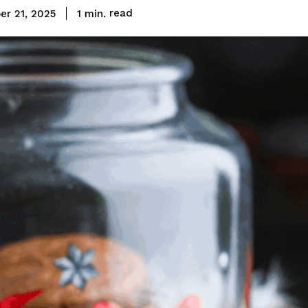
read
1
min.
r 21, 2025