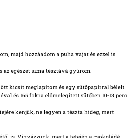
tom, majd hozzáadom a puha vajat és ezzel is
t és az egészet sima tésztává gyúrom.
tt kicsit meglapítom és egy sütőpapírral bélelt
éval és 165 fokra előmelegített sütőben 10-13 perc
ejére kenjük, ne legyen a tészta hideg, mert
től is. Vigyázzunk, mert a tetején a csokoládé