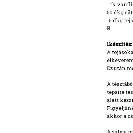
1 tk vaníl
50 dkg sü
15 dkg tej
E
lkészítés:
A tojásoka
elkeverem
Ez után me
A tésztábó
tepsire te
alatt kész
Figyeljünk
akkor a cs
A sütési i