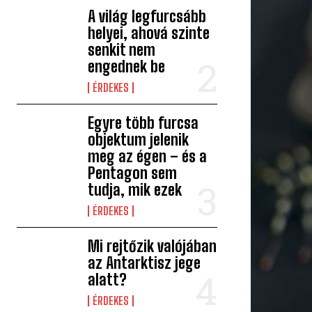
A világ legfurcsább
helyei, ahová szinte
senkit nem
engednek be
ÉRDEKES
Egyre több furcsa
objektum jelenik
meg az égen – és a
Pentagon sem
tudja, mik ezek
ÉRDEKES
Mi rejtőzik valójában
az Antarktisz jege
alatt?
ÉRDEKES