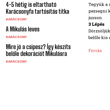
4-5 hétig is eltartható
Tegyük a s
Karácsonyfa tartósítás titka
pezsegni k
jusson.
KARÁCSONY
3 Lépés
A Mikulás leves
Dörzsöljük
belőle kis
KARÁCSONY
Mire jó a csipesz? Így készíts
Forrás
belőle dekorációt Mikulásra
KARÁCSONY