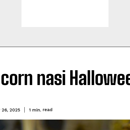
corn nasi Hallowe
read
1
min.
 26, 2025