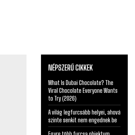
NÉPSZERŰ CIKKEK
What Is Dubai Chocolate? The
Viral Chocolate Everyone Wants
to Try (2026)
A világ legfurcsább helyei, ahová
szinte senkit nem engednek be
Egyre több furcsa objektum