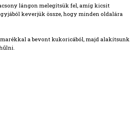
lacsony lángon melegítsük fel, amíg kicsit
nagyjából keverjük össze, hogy minden oldalára
s marékkal a bevont kukoricából, majd alakítsunk
hűlni.