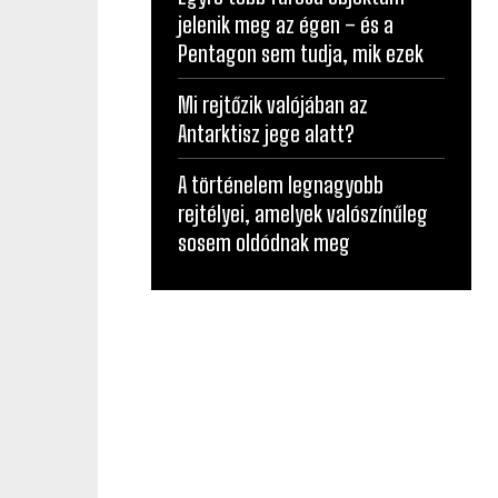
jelenik meg az égen – és a
Pentagon sem tudja, mik ezek
Mi rejtőzik valójában az
Antarktisz jege alatt?
A történelem legnagyobb
rejtélyei, amelyek valószínűleg
sosem oldódnak meg
TERMÉK
VACSORA
STYLE – FASHION
LOVE
TERMÉK