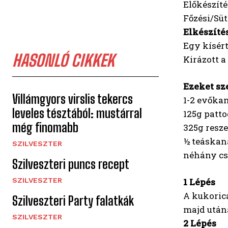
Előkészíté
Főzési/Süté
Elkészíté
Egy kísért
HASONLÓ CIKKEK
Kirázott a
Ezeket sz
Villámgyors virslis tekercs
1-2 evőkan
leveles tésztából: mustárral
125g patto
még finomabb
325g resze
½ teáskan
SZILVESZTER
néhány cs
Szilveszteri puncs recept
1 Lépés
SZILVESZTER
A kukoricá
Szilveszteri Party falatkák
majd után
SZILVESZTER
2 Lépés