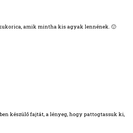
s kukorica, amik mintha kis agyak lennének. 🙂
n készülő fajtát, a lényeg, hogy pattogtassuk ki,