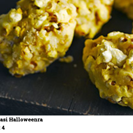
asi Halloweenra
 4