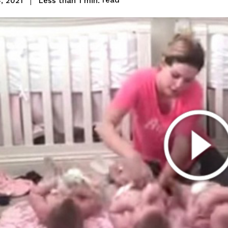
read
Less than 1
min.
4, 2021