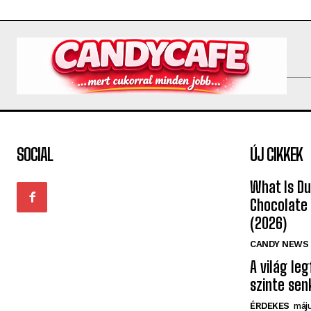
SOCIAL
ÚJ CIKKEK
What Is Du
Chocolate
(2026)
CANDY NEWS
A világ le
szinte sen
ÉRDEKES
máju