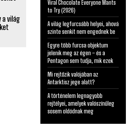
Viral Chocolate Everyone Wants
to Try (2026)
 a világ
A világ legfurcsább helyei, ahová
ket
szinte senkit nem engednek be
Egyre több furcsa objektum
jelenik meg az égen – és a
Pentagon sem tudja, mik ezek
Mi rejtőzik valójában az
Antarktisz jege alatt?
A történelem legnagyobb
rejtélyei, amelyek valószínűleg
sosem oldódnak meg