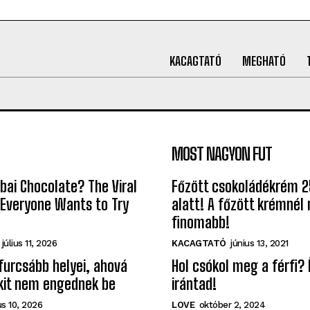
KACAGTATÓ
MEGHATÓ
MOST NAGYON FUT
bai Chocolate? The Viral
Főzött csokoládékrém 2
 Everyone Wants to Try
alatt! A főzött krémnél 
finomabb!
július 11, 2026
KACAGTATÓ
június 13, 2021
gfurcsább helyei, ahová
Hol csókol meg a férfi? 
kit nem engednek be
irántad!
s 10, 2026
LOVE
október 2, 2024