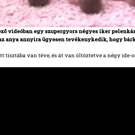
ző videóban egy szupergyors négyes iker pelenkázás
 az anya annyira ügyesen tevékenykedik, hogy bár
tt tisztába van téve, és át van öltöztetve a négy ide-