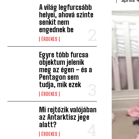
április 
A világ legfurcsább
helyei, ahová szinte
senkit nem
engednek be
ÉRDEKES
Egyre több furcsa
objektum jelenik
meg az égen – és a
Pentagon sem
tudja, mik ezek
ÉRDEKES
Mi rejtőzik valójában
az Antarktisz jege
alatt?
ÉRDEKES