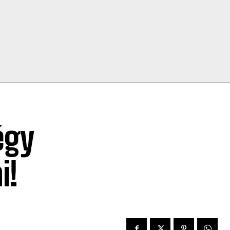
égy
i!