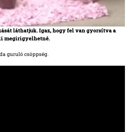
át láthatjuk. Igaz, hogy fel van gyorsítva a
ki megirigyelhetné.
oda guruló csöppség.