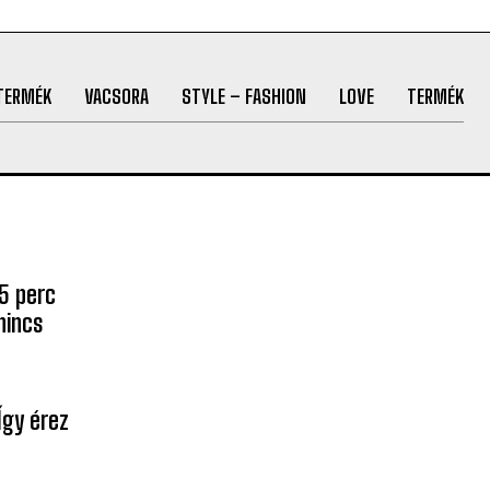
TERMÉK
VACSORA
STYLE – FASHION
LOVE
TERMÉK
5 perc
nincs
Így érez