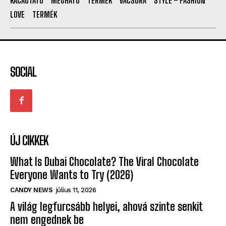
KACAGTATÓ
MEGHATÓ
TERMÉK
VACSORA
STYLE – FASHION
LOVE
TERMÉK
SOCIAL
ÚJ CIKKEK
What Is Dubai Chocolate? The Viral Chocolate
Everyone Wants to Try (2026)
CANDY NEWS
július 11, 2026
A világ legfurcsább helyei, ahová szinte senkit
nem engednek be