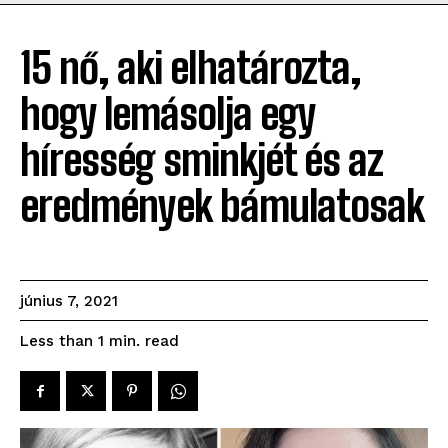
15 nő, aki elhatározta,
hogy lemásolja egy
híresség sminkjét és az
eredmények bámulatosak
június 7, 2021
read
Less than 1
min.