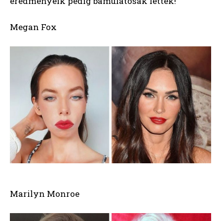
eredményeik pedig bámulatosak lettek!
Megan Fox
Marilyn Monroe