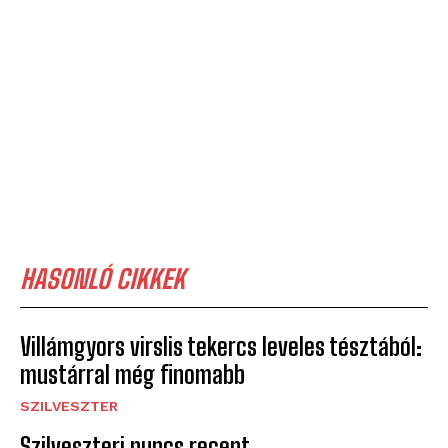
HASONLÓ CIKKEK
Villámgyors virslis tekercs leveles tésztából:
mustárral még finomabb
SZILVESZTER
Szilveszteri puncs recept