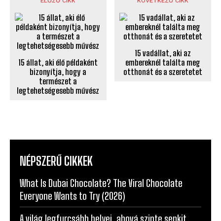
ELŐZŐ CIKK
KÖVETKEZŐ CIKK
15 vadállat, aki az
15 állat, aki élő példaként
embereknél találta meg
bizonyítja, hogy a
otthonát és a szeretetet
természet a
legtehetségesebb művész
NÉPSZERŰ CIKKEK
What Is Dubai Chocolate? The Viral Chocolate
Everyone Wants to Try (2026)
A világ legfurcsább helyei, ahová szinte senkit