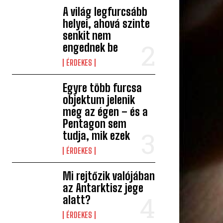
A világ legfurcsább
helyei, ahová szinte
senkit nem
engednek be
ÉRDEKES
Egyre több furcsa
objektum jelenik
meg az égen – és a
Pentagon sem
tudja, mik ezek
ÉRDEKES
Mi rejtőzik valójában
az Antarktisz jege
alatt?
ÉRDEKES