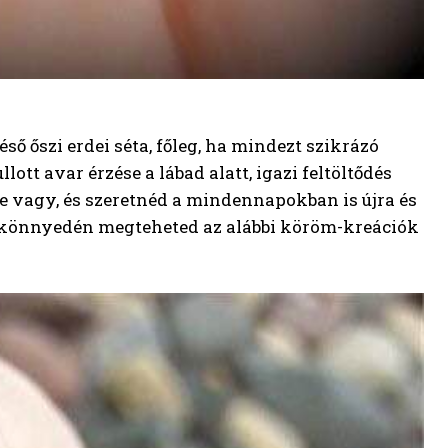
ő őszi erdei séta, főleg, ha mindezt szikrázó
lott avar érzése a lábad alatt, igazi feltöltődés
ese vagy, és szeretnéd a mindennapokban is újra és
l, könnyedén megteheted az alábbi köröm-kreációk