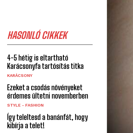
HASONLÓ CIKKEK
4-5 hétig is eltartható
Karácsonyfa tartósítás titka
KARÁCSONY
Ezeket a csodás növényeket
érdemes ültetni novemberben
STYLE - FASHION
Így teleltesd a banánfát, hogy
kibírja a telet!