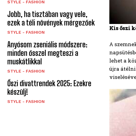
STYLE - FASHION
Jobb, ha tisztában vagy vele,
ezek a téli növények mérgezőek
Kis őszi 
STYLE - FASHION
Anyósom zseniális módszere:
A szemnek 
minden ősszel megteszi a
napsütésben
muskátlikkal
lehet a kö
újra átél
STYLE - FASHION
viseléséve
Őszi divattrendek 2025: Ezekre
készülj!
STYLE - FASHION