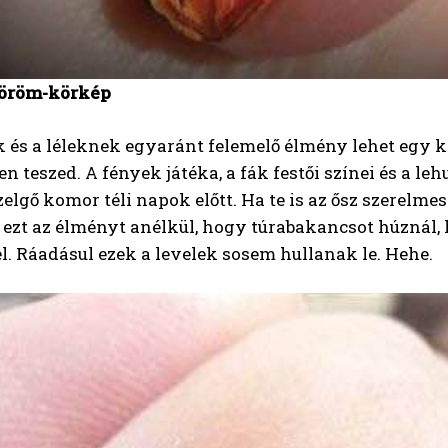
köröm-körkép
és a léleknek egyaránt felemelő élmény lehet egy kés
 teszed. A fények játéka, a fák festői színei és a lehul
zelgő komor téli napok előtt. Ha te is az ősz szerelm
ni ezt az élményt anélkül, hogy túrabakancsot húzná
l. Ráadásul ezek a levelek sosem hullanak le. Hehe.