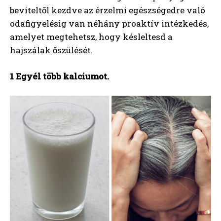
beviteltől kezdve az érzelmi egészségedre való
odafigyelésig van néhány proaktív intézkedés,
amelyet megtehetsz, hogy késleltesd a
hajszálak őszülését.
1 Egyél több kalciumot.