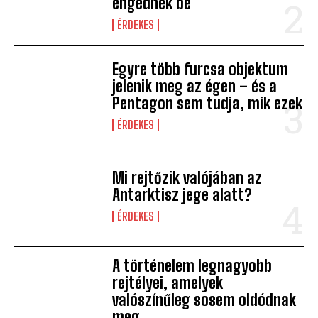
engednek be
ÉRDEKES
Egyre több furcsa objektum
jelenik meg az égen – és a
Pentagon sem tudja, mik ezek
ÉRDEKES
Mi rejtőzik valójában az
Antarktisz jege alatt?
ÉRDEKES
A történelem legnagyobb
rejtélyei, amelyek
valószínűleg sosem oldódnak
meg