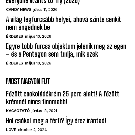
What Is Dubai Chocolate? The Viral Chocolate
Everyone Wants to Try (2026)
CANDY NEWS
július 11, 2026
A világ legfurcsább helyei, ahová szinte senkit
nem engednek be
ÉRDEKES
május 10, 2026
Egyre több furcsa objektum jelenik meg az égen
– és a Pentagon sem tudja, mik ezek
ÉRDEKES
május 10, 2026
MOST NAGYON FUT
Főzött csokoládékrém 25 perc alatt! A főzött
krémnél nincs finomabb!
KACAGTATÓ
június 13, 2021
Hol csókol meg a férfi? Így érez irántad!