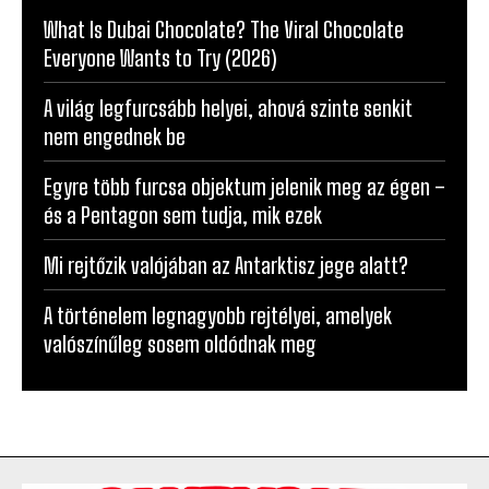
NÉPSZERŰ CIKKEK
What Is Dubai Chocolate? The Viral Chocolate
Everyone Wants to Try (2026)
A világ legfurcsább helyei, ahová szinte senkit
nem engednek be
Egyre több furcsa objektum jelenik meg az égen –
és a Pentagon sem tudja, mik ezek
Mi rejtőzik valójában az Antarktisz jege alatt?
A történelem legnagyobb rejtélyei, amelyek
valószínűleg sosem oldódnak meg