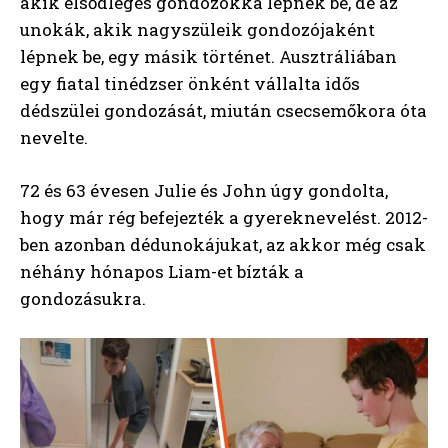
akik elsődleges gondozókká lépnek be, de az
unokák, akik nagyszüleik gondozójaként
lépnek be, egy másik történet. Ausztráliában
egy fiatal tinédzser önként vállalta idős
dédszülei gondozását, miután csecsemőkora óta
nevelte.
72 és 63 évesen Julie és John úgy gondolta,
hogy már rég befejezték a gyereknevelést. 2012-
ben azonban dédunokájukat, az akkor még csak
néhány hónapos Liam-et bízták a
gondozásukra.