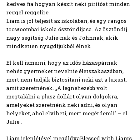
kedves fia hogyan készít neki pirítóst minden
reggel reggelire.
Liam is jól teljesít az iskolában, és egy rangos
toowoombai iskola ösztöndíjasa. Az ösztöndíj
nagy segítség Julie-nak és Johnnak, akik
mindketten nyugdíjukból élnek
El kell ismerni, hogy az idős házaspárnak
nehéz gyermeket nevelnie életszakaszában,
mert nem tudják biztosítani neki azt a luxust,
amit szeretnének. „A legnehezebb volt
megtalálni a plusz dollárt olyan dolgokra,
amelyeket szeretnénk neki adni, és olyan
helyeket, ahol elviheti, mert megérdemli” – el
Julie .
Liam jelenlétével megáldvaBlessed with Liam’s