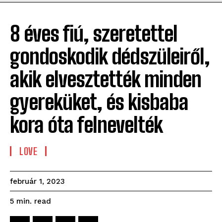
8 éves fiú, szeretettel
gondoskodik dédszüleiről,
akik elvesztették minden
gyereküket, és kisbaba
kora óta felnevelték
LOVE
február 1, 2023
read
5
min.