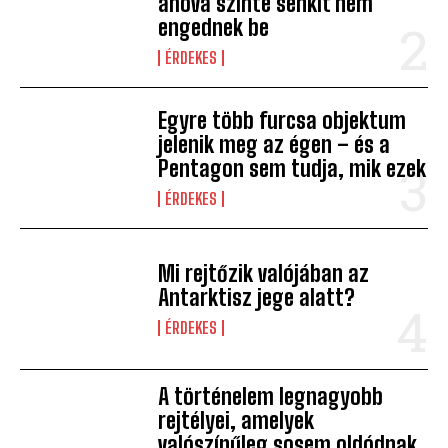
ahová szinte senkit nem
engednek be
ÉRDEKES
Egyre több furcsa objektum
jelenik meg az égen – és a
Pentagon sem tudja, mik ezek
ÉRDEKES
Mi rejtőzik valójában az
Antarktisz jege alatt?
ÉRDEKES
A történelem legnagyobb
rejtélyei, amelyek
valószínűleg sosem oldódnak