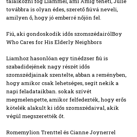
találkozni fog Liammel, ami Amíg teheti, Julie
továbbra is olyan édes, szerető fiúvá neveli,
amilyen ő, hogy jó emberré nőjön fel.
Fiú, aki gondoskodik idős szomszédairólBoy
Who Cares for His Elderly Neighbors
Liamhoz hasonlóan egy tinédzser fiú is
szabadidejének nagy részét idős
szomszédjainak szentelte, abban a reményben,
hogy amikor csak lehetséges, segít nekik a
napi feladataikban. sokak szívét
megmelengette, amikor felfedezték, hogy erős
kötelék alakult ki idős szomszédaival, akik
végül megszerették őt.
Romemylion Trenttel és Cianne Joynerrel