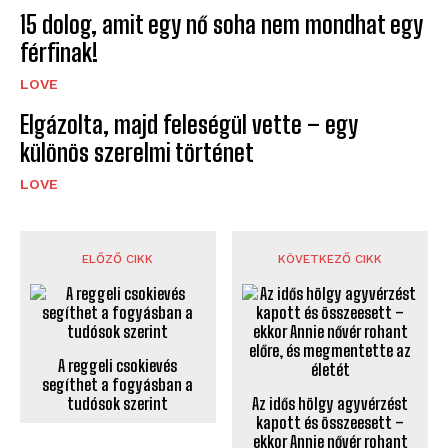
15 dolog, amit egy nő soha nem mondhat egy
férfinak!
LOVE
Elgázolta, majd feleségül vette – egy
különös szerelmi történet
LOVE
ELŐZŐ CIKK
KÖVETKEZŐ CIKK
A reggeli csokievés
segíthet a fogyásban a
tudósok szerint
Az idős hölgy agyvérzést
kapott és összeesett –
ekkor Annie nővér rohant