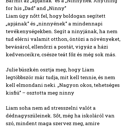
Bármit az „apjának” és a „Ninnynek”Anything
for his „Dad” and „Ninny”
Liam úgy nőtt fel, hogy boldogan segített
„apjának” és „ninnyének” a mindennapi
tevékenységekben. Segít a ninyjának, ha nem
tud elérni valamit otthon, öntözi a növényeket,
bevásárol, ellenőrzi a postát, vigyáz a házi
kedvenceikre, csésze teát főz és még sok más.
Julie büszkén osztja meg, hogy Liam
legtöbbször már tudja, mit kell tennie, és nem
kell elmondani neki. „Nagyon okos, tehetséges
kisfiú” – osztotta meg ninny
Liam soha nem ad stresszelni valót a
dédnagyszüleinek. Sőt, még ha iskoláról van
szó, mindent maga szervez meg, amire