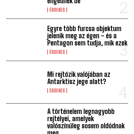
engednek be
ÉRDEKES
Egyre több furcsa objektum
jelenik meg az égen – és a
Pentagon sem tudja, mik ezek
ÉRDEKES
Mi rejtőzik valójában az
Antarktisz jege alatt?
ÉRDEKES
A történelem legnagyobb
rejtélyei, amelyek
valószínűleg sosem oldódnak
meg