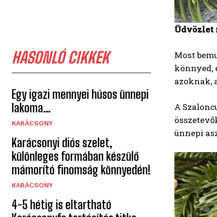
Üdvözlet 
HASONLÓ CIKKEK
Most bemu
könnyed, 
azoknak, 
Egy igazi mennyei húsos ünnepi
lakoma…
A Szaloncu
összetevők
KARÁCSONY
ünnepi as
Karácsonyi diós szelet,
különleges formában készülő
mámorító finomság könnyedén!
KARÁCSONY
4-5 hétig is eltartható