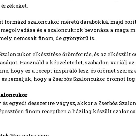
 érzékeket.
et formázd szaloncukor méretű darabokká, majd borít
 megolvadása és a szaloncukrok bevonása a maga m
amely nemcsak finom, de gyönyörű is.
Szaloncukor elkészítése örömforrás, és az elkészült 
saságot. Használd a képzeletedet, szabadon variálj az 
ne, hogy ez a recept inspiráló lesz, és örömet szerez 
 és reméljük, hogy a Zserbós Szaloncukor örömöt fog
zaloncukor
 és egyedi desszertre vágysz, akkor a Zserbós Szalon
épesztően finom receptben a házilag készült szalonc
etek:15minutes perc