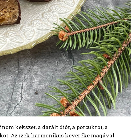
nom kekszet, a darált diót, a porcukrot, a
ckot. Az ízek harmonikus keveréke magával