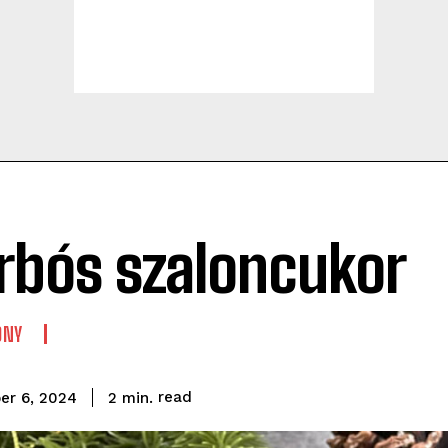
rbós szaloncukor
ONY
read
2
min.
er 6, 2024