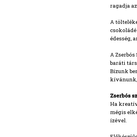
ragadja az
A töltelék
csokoládé
édesség, 
A Zserbós 
baráti tár
Bízunk ben
kívánunk,
Zserbós s
Ha kreatív
mégis elk
ízével.
Előkészül