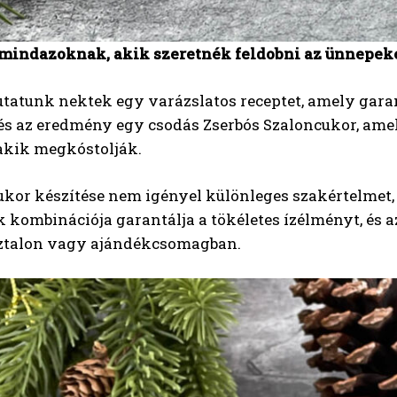
mindazoknak, akik szeretnék feldobni az ünnepeke
tatunk nektek egy varázslatos receptet, amely garan
és az eredmény egy csodás Zserbós Szaloncukor, amel
akik megkóstolják.
kor készítése nem igényel különleges szakértelmet, 
 kombinációja garantálja a tökéletes ízélményt, és 
ztalon vagy ajándékcsomagban.