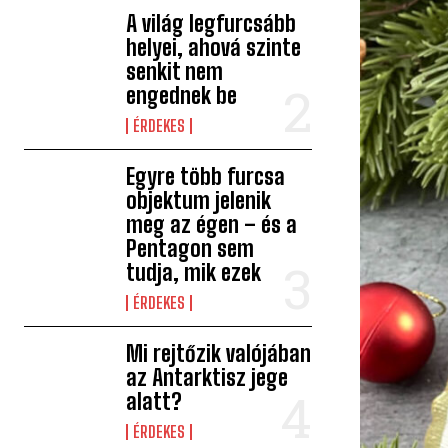
A világ legfurcsább
helyei, ahová szinte
senkit nem
engednek be
ÉRDEKES
Egyre több furcsa
objektum jelenik
meg az égen – és a
Pentagon sem
tudja, mik ezek
ÉRDEKES
Mi rejtőzik valójában
az Antarktisz jege
alatt?
ÉRDEKES