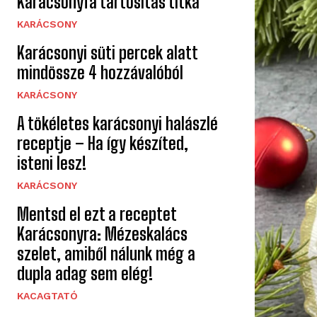
Karácsonyfa tartósítás titka
KARÁCSONY
Karácsonyi süti percek alatt
mindössze 4 hozzávalóból
KARÁCSONY
A tökéletes karácsonyi halászlé
receptje – Ha így készíted,
isteni lesz!
KARÁCSONY
Mentsd el ezt a receptet
Karácsonyra: Mézeskalács
szelet, amiből nálunk még a
dupla adag sem elég!
KACAGTATÓ