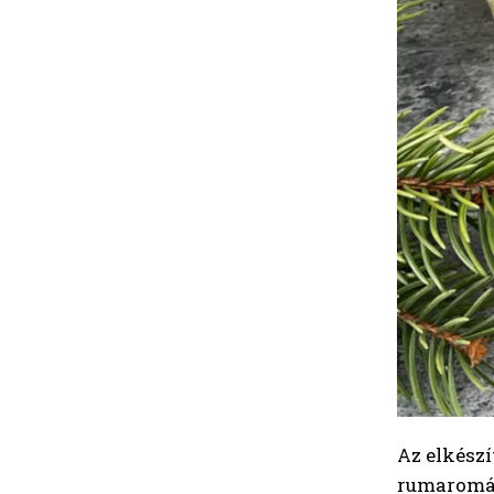
Az elkészí
rumaromát